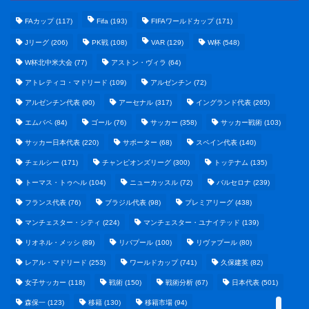
FAカップ
(117)
Fifa
(193)
FIFAワールドカップ
(171)
Jリーグ
(206)
PK戦
(108)
VAR
(129)
W杯
(548)
W杯北中米大会
(77)
アストン・ヴィラ
(64)
アトレティコ・マドリード
(109)
アルゼンチン
(72)
アルゼンチン代表
(90)
アーセナル
(317)
イングランド代表
(265)
エムバペ
(84)
ゴール
(76)
サッカー
(358)
サッカー戦術
(103)
サッカー日本代表
(220)
サポーター
(68)
スペイン代表
(140)
野球まとめ
チェルシー
(171)
チャンピオンズリーグ
(300)
トッテナム
(135)
トーマス・トゥヘル
(104)
ニューカッスル
(72)
バルセロナ
(239)
ゲームまとめ
フランス代表
(76)
ブラジル代表
(98)
プレミアリーグ
(438)
マンチェスター・シティ
(224)
マンチェスター・ユナイテッド
(139)
テクノロジーまとめ
リオネル・メッシ
(89)
リバプール
(100)
リヴァプール
(80)
レアル・マドリード
(253)
ワールドカップ
(741)
久保建英
(82)
ビジネス・経済まとめ
女子サッカー
(118)
戦術
(150)
戦術分析
(67)
日本代表
(501)
森保一
(123)
移籍
(130)
移籍市場
(94)