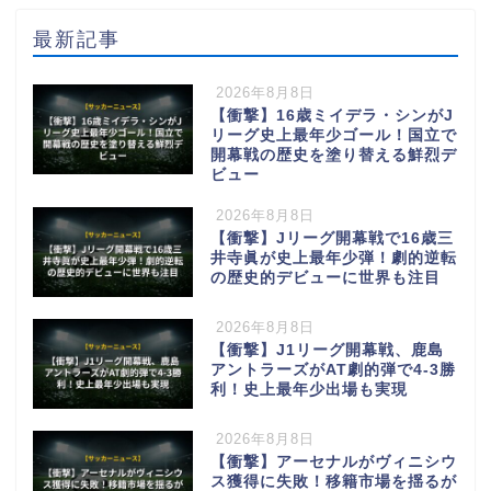
最新記事
2026年8月8日
【衝撃】16歳ミイデラ・シンがJ
リーグ史上最年少ゴール！国立で
開幕戦の歴史を塗り替える鮮烈デ
ビュー
2026年8月8日
【衝撃】Jリーグ開幕戦で16歳三
井寺眞が史上最年少弾！劇的逆転
の歴史的デビューに世界も注目
2026年8月8日
【衝撃】J1リーグ開幕戦、鹿島
アントラーズがAT劇的弾で4-3勝
利！史上最年少出場も実現
2026年8月8日
【衝撃】アーセナルがヴィニシウ
ス獲得に失敗！移籍市場を揺るが