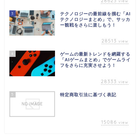
28623
view
3
テクノロジーの最前線を掴む「AI
テクノロジーまとめ」で、サッカ
ー観戦をさらに楽しもう！
28513
view
4
ゲームの最新トレンドを網羅する
「AIゲームまとめ」でゲームライ
フをさらに充実させよう！
28333
view
5
特定商取引法に基づく表記
15086
view