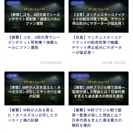
ニュース
ニュース
【衝撃】コモ、4回欠席でシー
【注意】マンチェスターユナ
ズンチケット即剥奪？強硬ル
イテッドの転売対策で物議、
ールにファン激怒
チケット停止処分にサポータ
ーが猛反発！
2026年8月4日
2026年7月22日
その他
インタビュー
【衝撃】W杯が人生を変え
【衝撃】W杯ブラジル戦で森
た！タベカズヨシが示したサ
保一監督が涙した理由とは？
ッカーと魂の記録
日本代表を支えた過去最大の
熱狂を激白