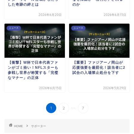
した奇跡の絆とは
のか
2026年6月20日
2026年6月15日
ニュース
ニュース
【衝撃】W杯で日本代表ファ
【重要】ファジアーノ岡山が
ンがゴミ拾い！NFLスターも
応援強要を厳罰化！該当者に2
参戦し世界が称賛する「完璧
試合の入場禁止処分を下す
なマナー」の正体
2026年6月15日
2026年5月29日
...
1
2
7
HOME
サポーター