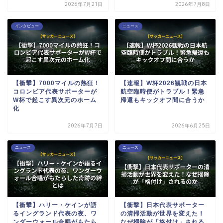
2026年7月21日
2026年7月8日
インタビュー
ニュース
【衝撃】7000マイルの熱狂！
【速報】W杯2026観戦の日本
コロンビア代表サポーターが
航空臨時便がトラブル！緊急
W杯で起こす異次元のホーム
帰還もキックオフ間に合うか
化
2026年7月7日
2026年6月25日
ニュース
ニュース
【衝撃】ハリー・ケインが語
【衝撃】日本代表サポーター
るイングランド代表の夜、ワ
の清掃活動が世界を変えた！
ンダーウォール合唱がもたら
なぜ掃除が「格付け」される