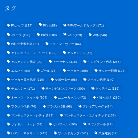
タグ
FAカップ
(117)
Fifa
(188)
FIFAワールドカップ
(171)
Jリーグ
(198)
PK戦
(108)
VAR
(129)
W杯
(546)
W杯北中米大会
(77)
アストン・ヴィラ
(64)
アトレティコ・マドリード
(109)
アルゼンチン
(72)
アルゼンチン代表
(90)
アーセナル
(315)
イングランド代表
(265)
エムバペ
(84)
ゴール
(76)
サッカー
(355)
サッカー戦術
(103)
サッカー日本代表
(219)
サポーター
(68)
スペイン代表
(140)
野球まとめ
チェルシー
(171)
チャンピオンズリーグ
(300)
トッテナム
(135)
トーマス・トゥヘル
(104)
ニューカッスル
(72)
バルセロナ
(236)
ゲームまとめ
フランス代表
(76)
ブラジル代表
(98)
プレミアリーグ
(434)
マンチェスター・シティ
(222)
マンチェスター・ユナイテッド
(139)
テクノロジーまとめ
リオネル・メッシ
(89)
リバプール
(100)
リヴァプール
(79)
レアル・マドリード
(245)
ワールドカップ
(741)
久保建英
(82)
ビジネス・経済まとめ