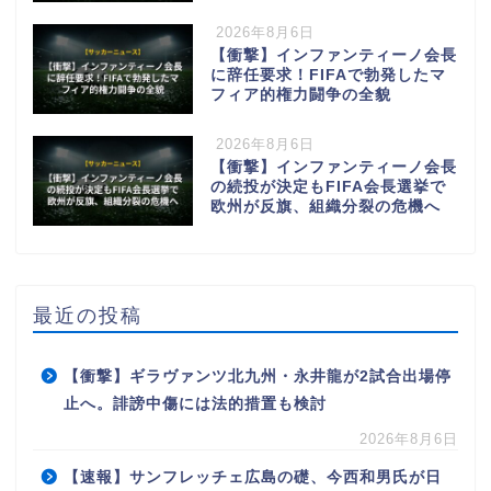
2026年8月6日
【衝撃】インファンティーノ会長
に辞任要求！FIFAで勃発したマ
フィア的権力闘争の全貌
2026年8月6日
【衝撃】インファンティーノ会長
の続投が決定もFIFA会長選挙で
欧州が反旗、組織分裂の危機へ
最近の投稿
【衝撃】ギラヴァンツ北九州・永井龍が2試合出場停
止へ。誹謗中傷には法的措置も検討
2026年8月6日
【速報】サンフレッチェ広島の礎、今西和男氏が日