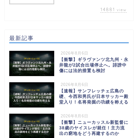
14881
view
最新記事
2026年8月6日
【衝撃】ギラヴァンツ北九州・永
井龍が2試合出場停止へ。誹謗中
傷には法的措置も検討
2026年8月6日
【速報】サンフレッチェ広島の
礎、今西和男氏が日本サッカー殿
堂入り！名将発掘の功績を称える
2026年8月6日
【衝撃】ニューカッスル新監督に
38歳のヤイスレが就任！主力流
出の窮地をどう再建するのか