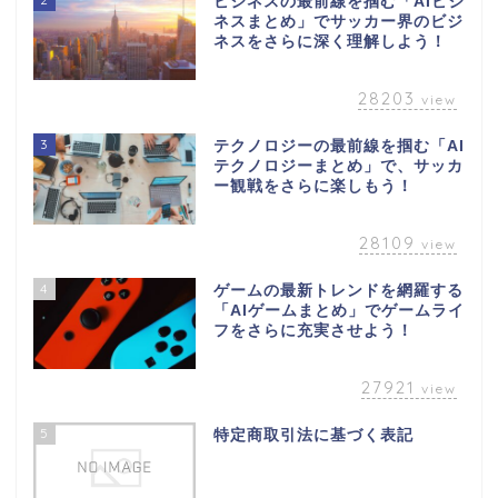
ビジネスの最前線を掴む「AIビジ
ネスまとめ」でサッカー界のビジ
ネスをさらに深く理解しよう！
28203
view
3
テクノロジーの最前線を掴む「AI
テクノロジーまとめ」で、サッカ
ー観戦をさらに楽しもう！
28109
view
4
ゲームの最新トレンドを網羅する
「AIゲームまとめ」でゲームライ
フをさらに充実させよう！
27921
view
5
特定商取引法に基づく表記