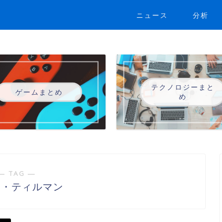
ニュース
分析
テクノロジーまと
ゲームまとめ
め
― TAG ―
ク・ティルマン