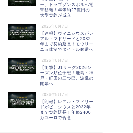
ー、トラブゾンスポルへ電
撃移籍！年俸約27億円の
大型契約が成立
2026年8月7日
【速報】ヴィニシウスがレ
アル・マドリードと2032
年まで契約延長！モウリー
ニョ体制でタイトル奪還へ
2026年8月7日
【衝撃】J1リーグ2026シ
ーズン順位予想！鹿島・神
戸・町田の三つ巴、波乱の
開幕へ
2026年8月7日
【朗報】レアル・マドリー
ドがビニシウスと2032年
まで契約延長！年俸2400
万ユーロで合意