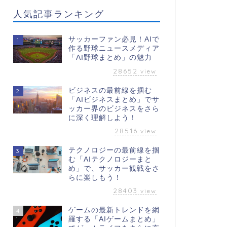
人気記事ランキング
サッカーファン必見！AIで
1
作る野球ニュースメディア
「AI野球まとめ」の魅力
28652
view
ビジネスの最前線を掴む
2
「AIビジネスまとめ」でサ
ッカー界のビジネスをさら
に深く理解しよう！
28516
view
テクノロジーの最前線を掴
3
む「AIテクノロジーまと
め」で、サッカー観戦をさ
らに楽しもう！
28403
view
ゲームの最新トレンドを網
4
羅する「AIゲームまとめ」