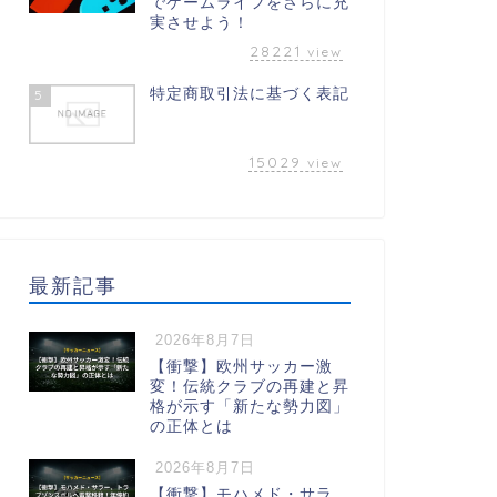
でゲームライフをさらに充
実させよう！
28221
view
特定商取引法に基づく表記
5
15029
view
最新記事
2026年8月7日
【衝撃】欧州サッカー激
変！伝統クラブの再建と昇
格が示す「新たな勢力図」
の正体とは
2026年8月7日
【衝撃】モハメド・サラ