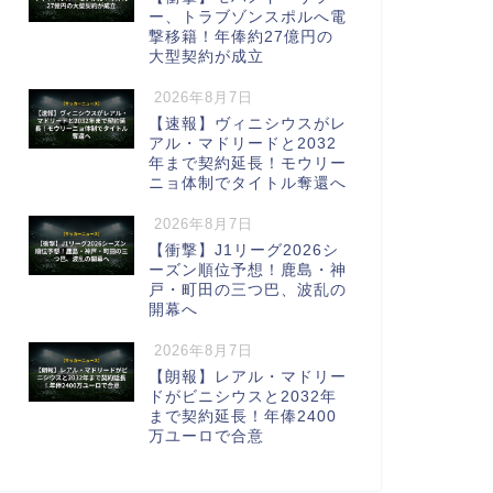
ー、トラブゾンスポルへ電
撃移籍！年俸約27億円の
大型契約が成立
2026年8月7日
【速報】ヴィニシウスがレ
アル・マドリードと2032
年まで契約延長！モウリー
ニョ体制でタイトル奪還へ
2026年8月7日
【衝撃】J1リーグ2026シ
ーズン順位予想！鹿島・神
戸・町田の三つ巴、波乱の
開幕へ
2026年8月7日
【朗報】レアル・マドリー
ドがビニシウスと2032年
まで契約延長！年俸2400
万ユーロで合意