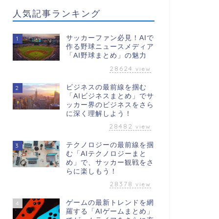
人気記事ランキング
サッカーファン必見！AIで
1
作る野球ニュースメディア
「AI野球まとめ」の魅力
28624
view
ビジネスの最前線を掴む
2
「AIビジネスまとめ」でサ
ッカー界のビジネスをさら
に深く理解しよう！
28482
view
テクノロジーの最前線を掴
3
む「AIテクノロジーまと
め」で、サッカー観戦をさ
らに楽しもう！
28378
view
ゲームの最新トレンドを網
4
羅する「AIゲームまとめ」