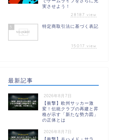
でゲームライフをさらに充
実させよう！
28187
view
特定商取引法に基づく表記
5
15017
view
最新記事
2026年8月7日
【衝撃】欧州サッカー激
変！伝統クラブの再建と昇
格が示す「新たな勢力図」
の正体とは
2026年8月7日
【衝撃】モハメド・サラ