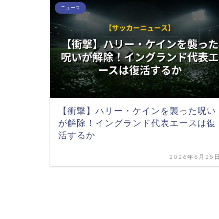
ニュース
【衝撃】ハリー・ケインを襲った呪い
が解除！イングランド代表エースは復
活するか
2026年6月25