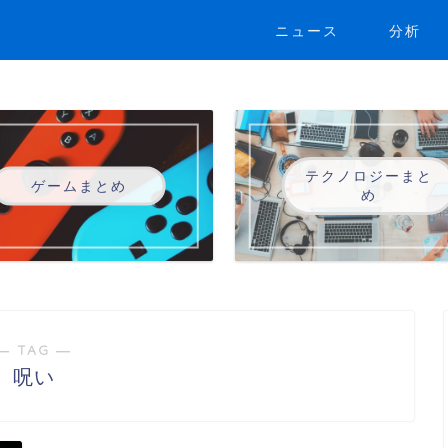
ニュース
分析
テクノロジーまと
ゲームまとめ
め
― TAG ―
呪い