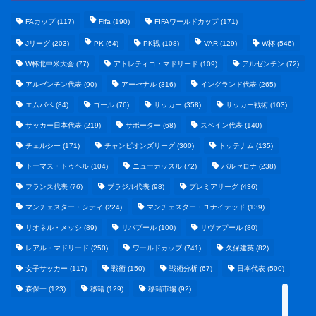
FAカップ
(117)
Fifa
(190)
FIFAワールドカップ
(171)
Jリーグ
(203)
PK
(64)
PK戦
(108)
VAR
(129)
W杯
(546)
W杯北中米大会
(77)
アトレティコ・マドリード
(109)
アルゼンチン
(72)
アルゼンチン代表
(90)
アーセナル
(316)
イングランド代表
(265)
エムバペ
(84)
ゴール
(76)
サッカー
(358)
サッカー戦術
(103)
サッカー日本代表
(219)
サポーター
(68)
スペイン代表
(140)
野球まとめ
チェルシー
(171)
チャンピオンズリーグ
(300)
トッテナム
(135)
トーマス・トゥヘル
(104)
ニューカッスル
(72)
バルセロナ
(238)
ゲームまとめ
フランス代表
(76)
ブラジル代表
(98)
プレミアリーグ
(436)
マンチェスター・シティ
(224)
マンチェスター・ユナイテッド
(139)
テクノロジーまとめ
リオネル・メッシ
(89)
リバプール
(100)
リヴァプール
(80)
レアル・マドリード
(250)
ワールドカップ
(741)
久保建英
(82)
ビジネス・経済まとめ
女子サッカー
(117)
戦術
(150)
戦術分析
(67)
日本代表
(500)
森保一
(123)
移籍
(129)
移籍市場
(92)