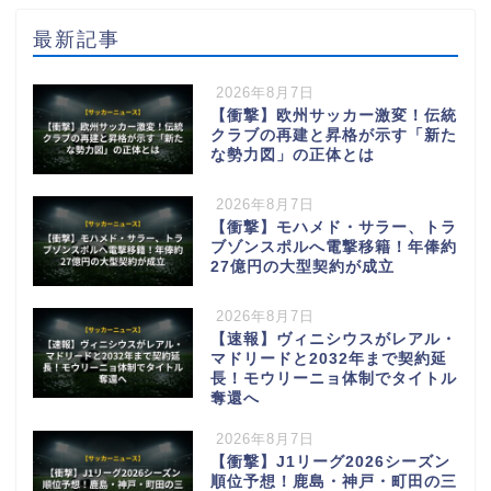
最新記事
2026年8月7日
【衝撃】欧州サッカー激変！伝統
クラブの再建と昇格が示す「新た
な勢力図」の正体とは
2026年8月7日
【衝撃】モハメド・サラー、トラ
ブゾンスポルへ電撃移籍！年俸約
27億円の大型契約が成立
2026年8月7日
【速報】ヴィニシウスがレアル・
マドリードと2032年まで契約延
長！モウリーニョ体制でタイトル
奪還へ
2026年8月7日
【衝撃】J1リーグ2026シーズン
順位予想！鹿島・神戸・町田の三