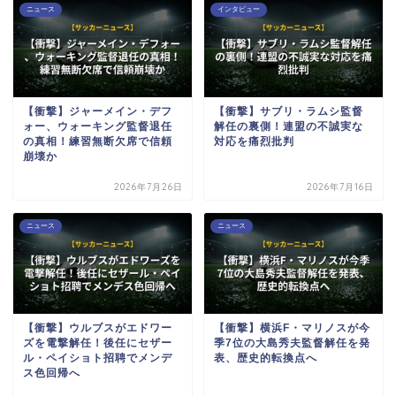
ニュース
インタビュー
【衝撃】ジャーメイン・デフ
【衝撃】サブリ・ラムシ監督
ォー、ウォーキング監督退任
解任の裏側！連盟の不誠実な
の真相！練習無断欠席で信頼
対応を痛烈批判
崩壊か
2026年7月26日
2026年7月16日
ニュース
ニュース
【衝撃】ウルブスがエドワー
【衝撃】横浜F・マリノスが今
ズを電撃解任！後任にセザー
季7位の大島秀夫監督解任を発
ル・ペイショト招聘でメンデ
表、歴史的転換点へ
ス色回帰へ