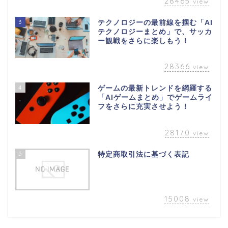
28465
view
3
テクノロジーの最前線を掴む「AI
テクノロジーまとめ」で、サッカ
ー観戦をさらに楽しもう！
28366
view
4
ゲームの最新トレンドを網羅する
「AIゲームまとめ」でゲームライ
フをさらに充実させよう！
28170
view
5
特定商取引法に基づく表記
15008
view