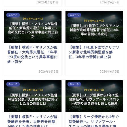
2026年6月11日
2026年6月4日
ニュース
ニュース
【衝撃】横浜F・マリノスが監
【衝撃】JFL最下位でクリアソ
督解任！大島秀夫退任、1年半
ン新宿が北嶋秀朗監督を解
で3度の交代という異常事態に
任、3年半の苦闘に終止符
終止符か
2026年6月3日
2026年6月3日
ニュース
ニュース
【衝撃】横浜F・マリノスが監
【衝撃】リーグ優勝から1年で
督解任を発表。大島秀夫体制
監督解任へ。リヴァプール・
が終了した真の理由とは
スロットの誇り高き退任と遺