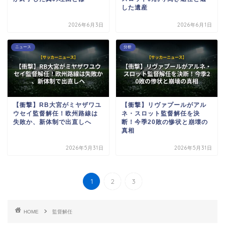
した遺産
2026年6月3日
2026年6月1日
ニュース
分析
【衝撃】RB大宮がミヤザワユ
【衝撃】リヴァプールがアル
ウセイ監督解任！欧州路線は
ネ・スロット監督解任を決
失敗か、新体制で出直しへ
断！今季20敗の惨状と崩壊の
真相
2026年5月31日
2026年5月31日
1
2
3
HOME
監督解任