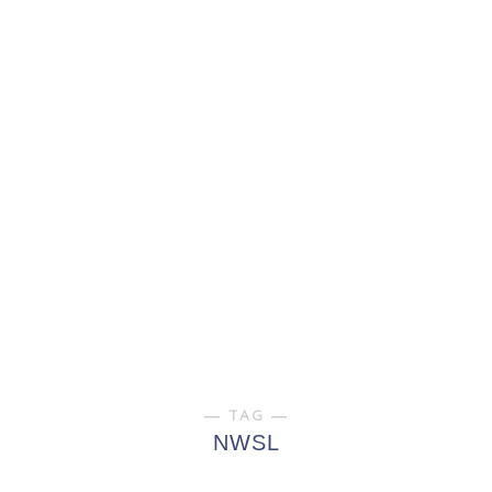
― TAG ―
NWSL