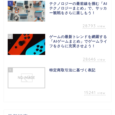
3
テクノロジーの最前線を掴む「AI
テクノロジーまとめ」で、サッカ
ー観戦をさらに楽しもう！
28793
view
4
ゲームの最新トレンドを網羅する
「AIゲームまとめ」でゲームライ
フをさらに充実させよう！
28646
view
5
特定商取引法に基づく表記
15241
view