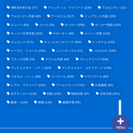
W杯北中米大会
(77)
アトレティコ・マドリード
(109)
アルゼンチン
(72)
アルゼンチン代表
(90)
アーセナル
(317)
イングランド代表
(265)
エムバペ
(84)
ゴール
(76)
サッカー
(358)
サッカー戦術
(103)
サッカー日本代表
(220)
サポーター
(68)
スペイン代表
(140)
野球まとめ
チェルシー
(171)
チャンピオンズリーグ
(300)
トッテナム
(135)
トーマス・トゥヘル
(104)
ニューカッスル
(72)
バルセロナ
(240)
ゲームまとめ
フランス代表
(76)
ブラジル代表
(98)
プレミアリーグ
(438)
マンチェスター・シティ
(225)
マンチェスター・ユナイテッド
(139)
テクノロジーまとめ
リオネル・メッシ
(89)
リバプール
(100)
リヴァプール
(80)
レアル・マドリード
(253)
ワールドカップ
(742)
久保建英
(82)
ビジネス・経済まとめ
女子サッカー
(119)
戦術
(150)
戦術分析
(67)
日本代表
(501)
森保一
(124)
移籍
(130)
移籍市場
(95)
MENU