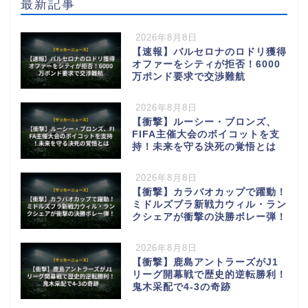
最新記事
2026年8月8日
【速報】バルセロナのロドリ獲得
オファーをシティが拒否！6000
万ポンド要求で交渉難航
2026年8月8日
【衝撃】ルーシー・ブロンズ、
FIFA主催大会のボイコットを支
持！未来を守る決死の覚悟とは
2026年8月8日
【衝撃】カラバオカップで躍動！
ミドルズブラ新戦力ウィル・ラン
クシェアが衝撃の決勝ボレー弾！
2026年8月8日
【衝撃】鹿島アントラーズがJ1
リーグ開幕戦で歴史的逆転勝利！
鬼木采配で4-3の奇跡