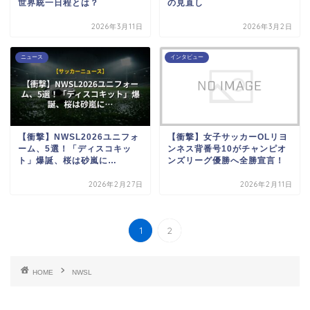
世界統一日程とは？
の見直し
2026年3月11日
2026年3月2日
ニュース
インタビュー
【衝撃】NWSL2026ユニフォ
【衝撃】女子サッカーOLリヨ
ーム、5選！「ディスコキッ
ンネス背番号10がチャンピオ
ト」爆誕、桜は砂嵐に…
ンズリーグ優勝へ全勝宣言！
2026年2月27日
2026年2月11日
1
2
HOME
NWSL