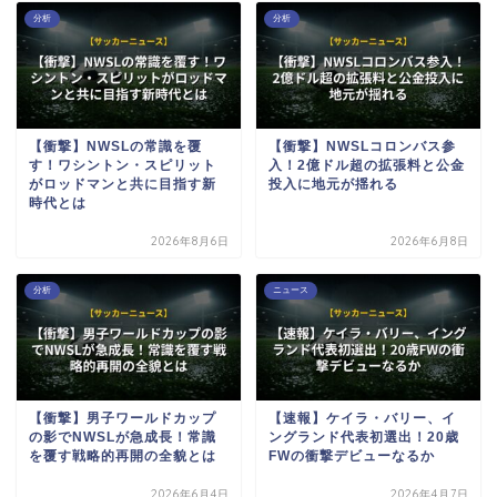
分析
分析
【衝撃】NWSLの常識を覆
【衝撃】NWSLコロンバス参
す！ワシントン・スピリット
入！2億ドル超の拡張料と公金
がロッドマンと共に目指す新
投入に地元が揺れる
時代とは
2026年8月6日
2026年6月8日
分析
ニュース
【衝撃】男子ワールドカップ
【速報】ケイラ・バリー、イ
の影でNWSLが急成長！常識
ングランド代表初選出！20歳
を覆す戦略的再開の全貌とは
FWの衝撃デビューなるか
2026年6月4日
2026年4月7日