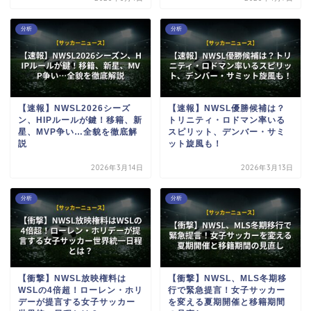
分析
分析
【速報】NWSL2026シーズ
【速報】NWSL優勝候補は？
ン、HIPルールが鍵！移籍、新
トリニティ・ロドマン率いる
星、MVP争い…全貌を徹底解
スピリット、デンバー・サミ
説
ット旋風も！
2026年3月14日
2026年3月13日
分析
分析
【衝撃】NWSL放映権料は
【衝撃】NWSL、MLS冬期移
WSLの4倍超！ローレン・ホリ
行で緊急提言！女子サッカー
デーが提言する女子サッカー
を変える夏期開催と移籍期間