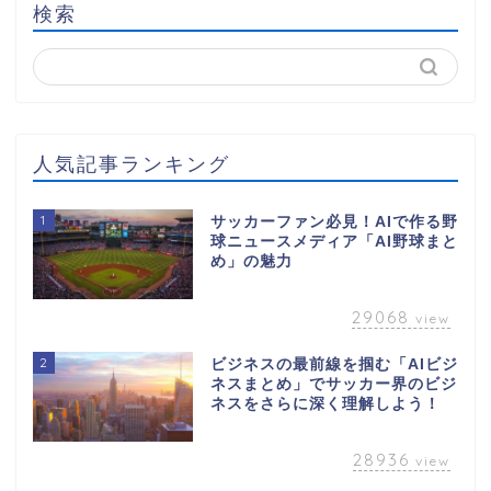
検索
人気記事ランキング
1
サッカーファン必見！AIで作る野
球ニュースメディア「AI野球まと
め」の魅力
29068
view
2
ビジネスの最前線を掴む「AIビジ
ネスまとめ」でサッカー界のビジ
ネスをさらに深く理解しよう！
28936
view