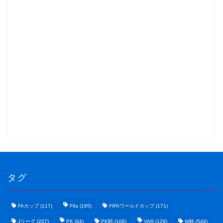
タグ
FAカップ
(117)
Fifa
(195)
FIFAワールドカップ
(171)
Jリーグ
(207)
PK
(64)
PK戦
(108)
VAR
(129)
W杯
(548)