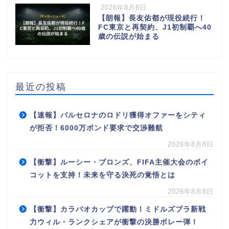
2026年8月8日
【朗報】長友佑都が現役続行！
FC東京と再契約、J1初制覇へ40
歳の伝説が始まる
最近の投稿
【速報】バルセロナのロドリ獲得オファーをシティ
が拒否！6000万ポンド要求で交渉難航
2026年8月8日
【衝撃】ルーシー・ブロンズ、FIFA主催大会のボイ
コットを支持！未来を守る決死の覚悟とは
2026年8月8日
【衝撃】カラバオカップで躍動！ミドルズブラ新戦
力ウィル・ランクシェアが衝撃の決勝ボレー弾！