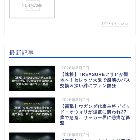
14933
view
最新記事
2026年8月7日
【速報】TREASUREアサヒが聖
地へ！セレッソ大阪で感涙のパス
交換＆深い絆にファン熱狂
2026年8月7日
【衝撃】ウガンダ代表主将デビッ
ド・オウォリが強盗に襲われ27
歳で急逝、サッカー界に悲痛な衝
撃
2026年8月7日