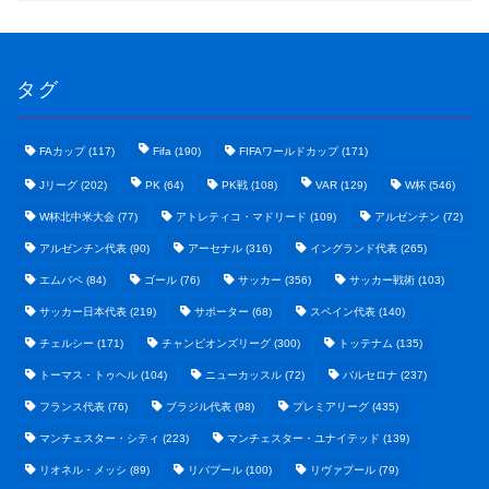
タグ
FAカップ
(117)
Fifa
(190)
FIFAワールドカップ
(171)
Jリーグ
(202)
PK
(64)
PK戦
(108)
VAR
(129)
W杯
(546)
W杯北中米大会
(77)
アトレティコ・マドリード
(109)
アルゼンチン
(72)
アルゼンチン代表
(90)
アーセナル
(316)
イングランド代表
(265)
エムバペ
(84)
ゴール
(76)
サッカー
(356)
サッカー戦術
(103)
サッカー日本代表
(219)
サポーター
(68)
スペイン代表
(140)
野球まとめ
チェルシー
(171)
チャンピオンズリーグ
(300)
トッテナム
(135)
トーマス・トゥヘル
(104)
ニューカッスル
(72)
バルセロナ
(237)
ゲームまとめ
フランス代表
(76)
ブラジル代表
(98)
プレミアリーグ
(435)
マンチェスター・シティ
(223)
マンチェスター・ユナイテッド
(139)
テクノロジーまとめ
リオネル・メッシ
(89)
リバプール
(100)
リヴァプール
(79)