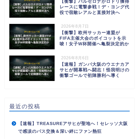
【衝撃】バルセロナがロドリ獲得
レースに電撃参戦！デ・ヨング代
役で宿敵レアルと直接対決へ
2026年8月7日
【衝撃】欧州サッカー連盟が
FIFA主催大会のボイコットを示
唆！女子W杯開催へ亀裂決定的か
2026年8月6日
【速報】ガンバ大阪のウエナカア
サヒが開幕戦へ闘志！怪我明けの
衝撃ゴールで初陣勝利へ導く
最近の投稿
【速報】TREASUREアサヒが聖地へ！セレッソ大阪
で感涙のパス交換＆深い絆にファン熱狂