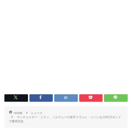
HOME
ニュース
マンチェスター・シティ、ノルウェーの若手スヴェレ・ニパンを1250万ポンド
で獲得決定