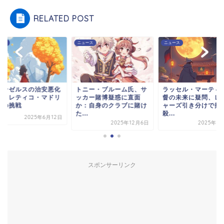
RELATED POST
ース
ニュース
ニュース
サンゼルスの治安悪化
トニー・ブルーム氏、サ
ラッセル・マーティ
アトレティコ・マドリ
ッカー賭博疑惑に直面
督の未来に疑問、レ
ドの挑戦
か：自身のクラブに賭け
ャーズ引き分けで批
た...
殺...
2025年6月12日
2025年12月6日
2025年1
スポンサーリンク