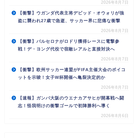
2026年8月7日
【衝撃】ウガンダ代表主将デビッド・オウォリが強
盗に襲われ27歳で急逝、サッカー界に悲痛な衝撃
2026年8月7日
【衝撃】バルセロナがロドリ獲得レースに電撃参
戦！デ・ヨング代役で宿敵レアルと直接対決へ
2026年8月7日
【衝撃】欧州サッカー連盟がFIFA主催大会のボイコ
ットを示唆！女子W杯開催へ亀裂決定的か
2026年8月7日
【速報】ガンバ大阪のウエナカアサヒが開幕戦へ闘
志！怪我明けの衝撃ゴールで初陣勝利へ導く
2026年8月6日