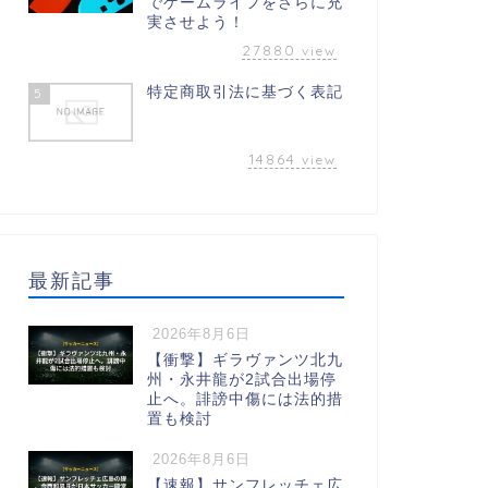
でゲームライフをさらに充
実させよう！
27880
view
特定商取引法に基づく表記
5
14864
view
最新記事
2026年8月6日
【衝撃】ギラヴァンツ北九
州・永井龍が2試合出場停
止へ。誹謗中傷には法的措
置も検討
2026年8月6日
【速報】サンフレッチェ広