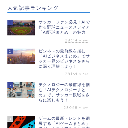
人気記事ランキング
サッカーファン必見！AIで
1
作る野球ニュースメディア
「AI野球まとめ」の魅力
28314
view
ビジネスの最前線を掴む
2
「AIビジネスまとめ」でサ
ッカー界のビジネスをさら
に深く理解しよう！
28164
view
テクノロジーの最前線を掴
3
む「AIテクノロジーまと
め」で、サッカー観戦をさ
らに楽しもう！
28068
view
ゲームの最新トレンドを網
4
羅する「AIゲームまとめ」