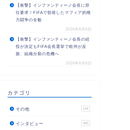
【衝撃】インファンティーノ会長に辞
任要求！FIFAで勃発したマフィア的権
力闘争の全貌
2026年8月6日
【衝撃】インファンティーノ会長の続
投が決定もFIFA会長選挙で欧州が反
旗、組織分裂の危機へ
2026年8月6日
カテゴリ
その他
149
インタビュー
450