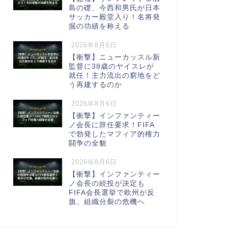
島の礎、今西和男氏が日本
サッカー殿堂入り！名将発
掘の功績を称える
2026年8月6日
【衝撃】ニューカッスル新
監督に38歳のヤイスレが
就任！主力流出の窮地をど
う再建するのか
2026年8月6日
【衝撃】インファンティー
ノ会長に辞任要求！FIFA
で勃発したマフィア的権力
闘争の全貌
2026年8月6日
【衝撃】インファンティー
ノ会長の続投が決定も
FIFA会長選挙で欧州が反
旗、組織分裂の危機へ