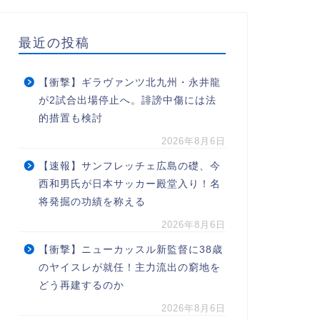
最近の投稿
【衝撃】ギラヴァンツ北九州・永井龍
が2試合出場停止へ。誹謗中傷には法
的措置も検討
2026年8月6日
【速報】サンフレッチェ広島の礎、今
西和男氏が日本サッカー殿堂入り！名
将発掘の功績を称える
2026年8月6日
【衝撃】ニューカッスル新監督に38歳
のヤイスレが就任！主力流出の窮地を
どう再建するのか
2026年8月6日