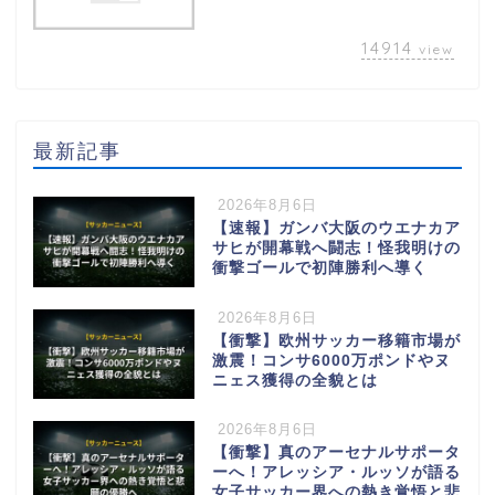
14914
view
最新記事
2026年8月6日
【速報】ガンバ大阪のウエナカア
サヒが開幕戦へ闘志！怪我明けの
衝撃ゴールで初陣勝利へ導く
2026年8月6日
【衝撃】欧州サッカー移籍市場が
激震！コンサ6000万ポンドやヌ
ニェス獲得の全貌とは
2026年8月6日
【衝撃】真のアーセナルサポータ
ーへ！アレッシア・ルッソが語る
女子サッカー界への熱き覚悟と悲