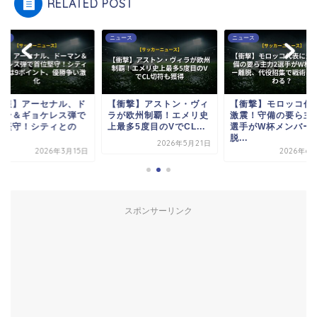
RELATED POST
ース
ニュース
ニュース
速報】アーセナル、ド
【衝撃】アストン・ヴィ
【衝撃】モロッコ代
マン＆ギョケレス弾で
ラが欧州制覇！エメリ史
激震！守備の要ら主
位堅守！シティとの
上最多5度目のVでCL...
選手がW杯メンバー
.
脱...
2026年5月21日
2026年3月15日
2026年6
スポンサーリンク