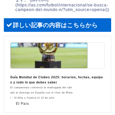
(https://as.com/futbol/internacional/se-busca-
campeon-del-mundo-n/?utm_source=openai))
詳しい記事の内容はこちらから
Guía Mundial de Clubes 2025: horarios, fechas, equipo
s y todo lo que debes saber
El campeonato comienza la madrugada del sáb
ado al domingo en España con el Inter de Miam
i - Al-Ahly y finaliza el 13 de julio
El País