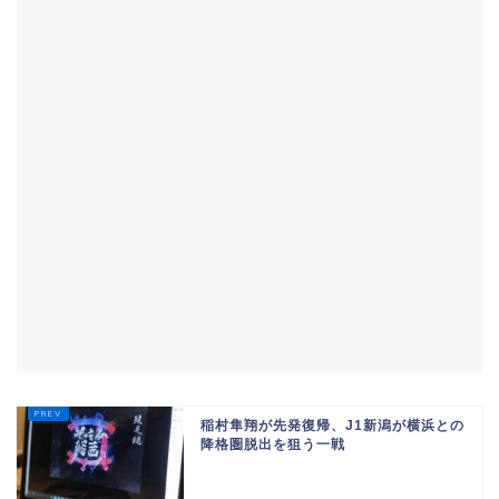
稲村隼翔が先発復帰、J1新潟が横浜との
降格圏脱出を狙う一戦