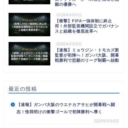
願の優勝へ
2026年8月6日
【衝撃】FIFA一強体制に終止
符！外部監視機関設立でガバナン
スと組織を徹底改革へ
2026年8月6日
【速報】ミョウジン・トモカズ新
監督が初陣へ！ガンバ大阪、開幕
戦勝利で悲願のリーグ制覇へ始動
最近の投稿
【速報】ガンバ大阪のウエナカアサヒが開幕戦へ闘
志！怪我明けの衝撃ゴールで初陣勝利へ導く
2026年8月6日