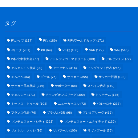
タグ
FAカップ
(117)
Fifa
(189)
FIFAワールドカップ
(171)
Jリーグ
(201)
PK
(64)
PK戦
(108)
VAR
(129)
W杯
(546)
W杯北中米大会
(77)
アトレティコ・マドリード
(109)
アルゼンチン
(72)
アルゼンチン代表
(90)
アーセナル
(316)
イングランド代表
(265)
エムバペ
(84)
ゴール
(76)
サッカー
(355)
サッカー戦術
(103)
サッカー日本代表
(219)
サポーター
(68)
スペイン代表
(140)
野球まとめ
チェルシー
(171)
チャンピオンズリーグ
(300)
トッテナム
(135)
トーマス・トゥヘル
(104)
ニューカッスル
(72)
バルセロナ
(236)
ゲームまとめ
フランス代表
(76)
ブラジル代表
(98)
プレミアリーグ
(435)
マンチェスター・シティ
(222)
マンチェスター・ユナイテッド
(139)
テクノロジーまとめ
リオネル・メッシ
(89)
リバプール
(100)
リヴァプール
(79)