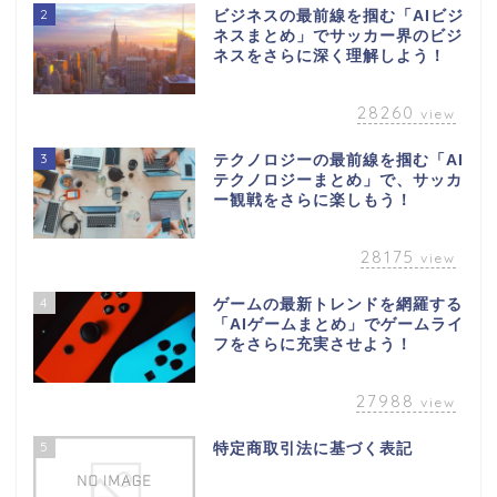
2
ビジネスの最前線を掴む「AIビジ
ネスまとめ」でサッカー界のビジ
ネスをさらに深く理解しよう！
28260
view
3
テクノロジーの最前線を掴む「AI
テクノロジーまとめ」で、サッカ
ー観戦をさらに楽しもう！
28175
view
4
ゲームの最新トレンドを網羅する
「AIゲームまとめ」でゲームライ
フをさらに充実させよう！
27988
view
5
特定商取引法に基づく表記