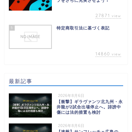
フをさらに充実させよう！
27871
view
5
特定商取引法に基づく表記
14860
view
最新記事
2026年8月6日
【衝撃】ギラヴァンツ北九州・永
井龍が2試合出場停止へ。誹謗中
傷には法的措置も検討
2026年8月6日
【速報】サンフレッチェ広島の