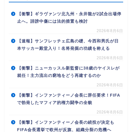
【衝撃】ギラヴァンツ北九州・永井龍が2試合出場停
止へ。誹謗中傷には法的措置も検討
2026年8月6日
【速報】サンフレッチェ広島の礎、今西和男氏が日
本サッカー殿堂入り！名将発掘の功績を称える
2026年8月6日
【衝撃】ニューカッスル新監督に38歳のヤイスレが
就任！主力流出の窮地をどう再建するのか
2026年8月6日
【衝撃】インファンティーノ会長に辞任要求！FIFA
で勃発したマフィア的権力闘争の全貌
2026年8月6日
【衝撃】インファンティーノ会長の続投が決定も
FIFA会長選挙で欧州が反旗、組織分裂の危機へ