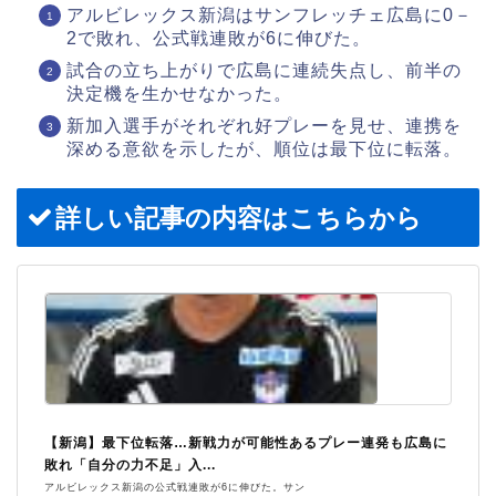
アルビレックス新潟はサンフレッチェ広島に0－
2で敗れ、公式戦連敗が6に伸びた。
試合の立ち上がりで広島に連続失点し、前半の
決定機を生かせなかった。
新加入選手がそれぞれ好プレーを見せ、連携を
深める意欲を示したが、順位は最下位に転落。
詳しい記事の内容はこちらから
【新潟】最下位転落…新戦力が可能性あるプレー連発も広島に
敗れ「自分の力不足」入...
アルビレックス新潟の公式戦連敗が6に伸びた。サン