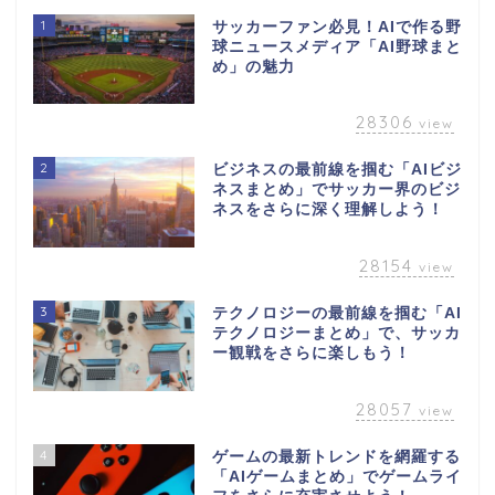
1
サッカーファン必見！AIで作る野
球ニュースメディア「AI野球まと
め」の魅力
28306
view
2
ビジネスの最前線を掴む「AIビジ
ネスまとめ」でサッカー界のビジ
ネスをさらに深く理解しよう！
28154
view
3
テクノロジーの最前線を掴む「AI
テクノロジーまとめ」で、サッカ
ー観戦をさらに楽しもう！
28057
view
4
ゲームの最新トレンドを網羅する
「AIゲームまとめ」でゲームライ