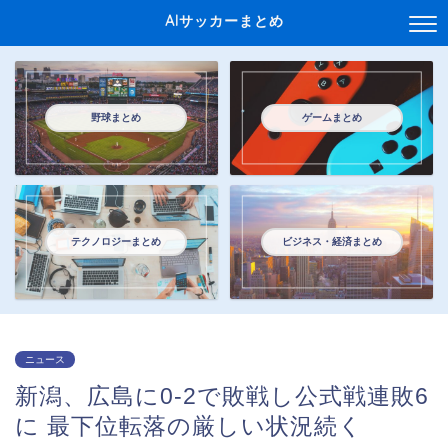
AIサッカーまとめ
野球まとめ
ゲームまとめ
テクノロジーまとめ
ビジネス・経済まとめ
ニュース
新潟、広島に0-2で敗戦し公式戦連敗6
に 最下位転落の厳しい状況続く