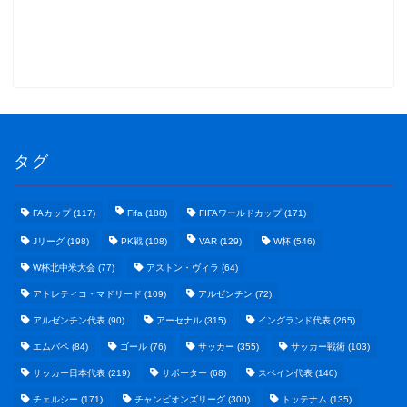
タグ
FAカップ
(117)
Fifa
(188)
FIFAワールドカップ
(171)
Jリーグ
(198)
PK戦
(108)
VAR
(129)
W杯
(546)
W杯北中米大会
(77)
アストン・ヴィラ
(64)
アトレティコ・マドリード
(109)
アルゼンチン
(72)
アルゼンチン代表
(90)
アーセナル
(315)
イングランド代表
(265)
エムバペ
(84)
ゴール
(76)
サッカー
(355)
サッカー戦術
(103)
サッカー日本代表
(219)
サポーター
(68)
スペイン代表
(140)
野球まとめ
チェルシー
(171)
チャンピオンズリーグ
(300)
トッテナム
(135)