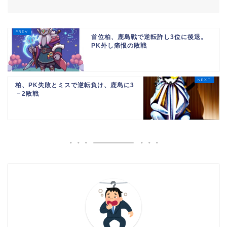
首位柏、鹿島戦で逆転許し3位に後退。
PK外し痛恨の敗戦
柏、PK失敗とミスで逆転負け、鹿島に3
－2敗戦