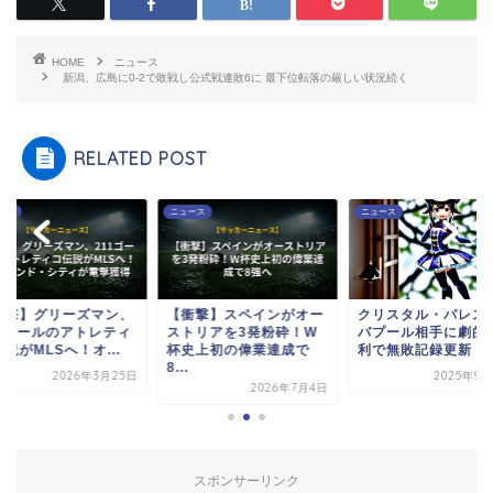
HOME
ニュース
新潟、広島に0-2で敗戦し公式戦連敗6に 最下位転落の厳しい状況続く
RELATED POST
ース
ニュース
ニュース
衝撃】グリーズマン、
【衝撃】スペインがオー
クリスタル・パレス
11ゴールのアトレティ
ストリアを3発粉砕！W
バプール相手に劇的
説がMLSへ！オ...
杯史上初の偉業達成で
利で無敗記録更新！
8...
2026年3月25日
2025年9月
2026年7月4日
スポンサーリンク