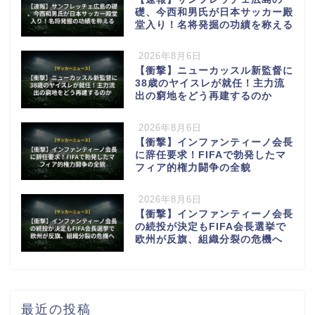
礎、今西和男氏が日本サッカー殿
堂入り！名将発掘の功績を称える
2026年8月6日
【衝撃】ニューカッスル新監督に
38歳のヤイスレが就任！主力流
出の窮地をどう再建するのか
2026年8月6日
【衝撃】インファンティーノ会長
に辞任要求！FIFAで勃発したマ
フィア的権力闘争の全貌
2026年8月6日
【衝撃】インファンティーノ会長
の続投が決定もFIFA会長選挙で
欧州が反旗、組織分裂の危機へ
最近の投稿