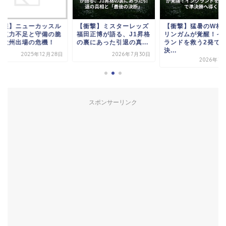
悲報】ニューカッスル
【衝撃】ミスターレッズ
【衝撃】猛暑のW杯
得点力不足と守備の脆
福田正博が語る、J1昇格
リンガムが覚醒！イ
、欧州出場の危機！
の裏にあった引退の真...
ランドを救う2発で
決...
2025年12月28日
2026年7月30日
2026年7
スポンサーリンク