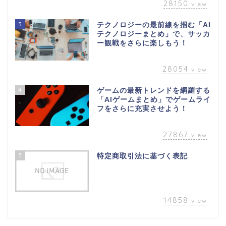
28150
view
3
テクノロジーの最前線を掴む「AI
テクノロジーまとめ」で、サッカ
ー観戦をさらに楽しもう！
28054
view
4
ゲームの最新トレンドを網羅する
「AIゲームまとめ」でゲームライ
フをさらに充実させよう！
27867
view
5
特定商取引法に基づく表記
14858
view