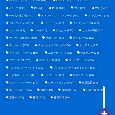
FAカップ
(117)
Fifa
(188)
FIFAワールドカップ
(171)
Jリーグ
(198)
PK
(64)
PK戦
(108)
VAR
(129)
W杯
(546)
W杯北中米大会
(77)
アトレティコ・マドリード
(109)
アルゼンチン
(72)
アルゼンチン代表
(90)
アーセナル
(315)
イングランド代表
(265)
エムバペ
(84)
ゴール
(76)
サッカー
(355)
サッカー戦術
(103)
サッカー日本代表
(219)
サポーター
(68)
スペイン代表
(140)
野球まとめ
チェルシー
(171)
チャンピオンズリーグ
(300)
トッテナム
(135)
トーマス・トゥヘル
(104)
ニューカッスル
(72)
バルセロナ
(236)
ゲームまとめ
フランス代表
(76)
ブラジル代表
(98)
プレミアリーグ
(434)
マンチェスター・シティ
(222)
マンチェスター・ユナイテッド
(139)
テクノロジーまとめ
リオネル・メッシ
(89)
リバプール
(100)
リヴァプール
(79)
レアル・マドリード
(245)
ワールドカップ
(741)
久保建英
(82)
ビジネス・経済まとめ
女子サッカー
(114)
戦術
(149)
戦術分析
(67)
日本代表
(500)
森保一
(123)
移籍
(125)
移籍市場
(90)