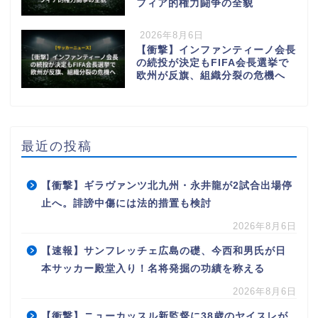
フィア的権力闘争の全貌
2026年8月6日
【衝撃】インファンティーノ会長
の続投が決定もFIFA会長選挙で
欧州が反旗、組織分裂の危機へ
最近の投稿
【衝撃】ギラヴァンツ北九州・永井龍が2試合出場停
止へ。誹謗中傷には法的措置も検討
2026年8月6日
【速報】サンフレッチェ広島の礎、今西和男氏が日
本サッカー殿堂入り！名将発掘の功績を称える
2026年8月6日
【衝撃】ニューカッスル新監督に38歳のヤイスレが