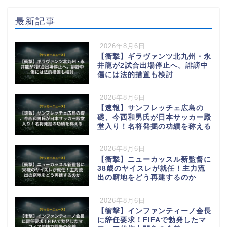
最新記事
2026年8月6日
【衝撃】ギラヴァンツ北九州・永
井龍が2試合出場停止へ。誹謗中
傷には法的措置も検討
2026年8月6日
【速報】サンフレッチェ広島の
礎、今西和男氏が日本サッカー殿
堂入り！名将発掘の功績を称える
2026年8月6日
【衝撃】ニューカッスル新監督に
38歳のヤイスレが就任！主力流
出の窮地をどう再建するのか
2026年8月6日
【衝撃】インファンティーノ会長
に辞任要求！FIFAで勃発したマ