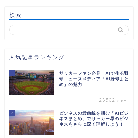
検索
人気記事ランキング
1
サッカーファン必見！AIで作る野
球ニュースメディア「AI野球まと
め」の魅力
28302
view
2
ビジネスの最前線を掴む「AIビジ
ネスまとめ」でサッカー界のビジ
ネスをさらに深く理解しよう！