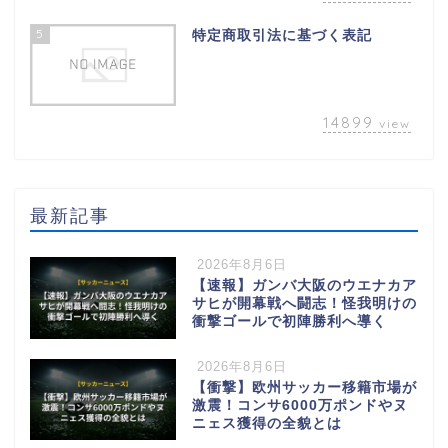
5
特定商取引法に基づく表記
14899
view
最新記事
2026年8月6日
【速報】ガンバ大阪のウエナカア
サヒが開幕戦へ闘志！怪我明けの
衝撃ゴールで初陣勝利へ導く
2026年8月6日
【衝撃】欧州サッカー移籍市場が
激震！コンサ6000万ポンドやヌ
ニェス獲得の全貌とは