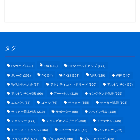
タグ
FAカップ
(117)
Fifa
(189)
FIFAワールドカップ
(171)
Jリーグ
(201)
PK
(64)
PK戦
(108)
VAR
(129)
W杯
(546)
W杯北中米大会
(77)
アトレティコ・マドリード
(109)
アルゼンチン
(72)
アルゼンチン代表
(90)
アーセナル
(316)
イングランド代表
(265)
エムバペ
(84)
ゴール
(76)
サッカー
(355)
サッカー戦術
(103)
サッカー日本代表
(219)
サポーター
(68)
スペイン代表
(140)
野球まとめ
チェルシー
(171)
チャンピオンズリーグ
(300)
トッテナム
(135)
トーマス・トゥヘル
(104)
ニューカッスル
(72)
バルセロナ
(236)
ゲームまとめ
フランス代表
(76)
ブラジル代表
(98)
プレミアリーグ
(435)