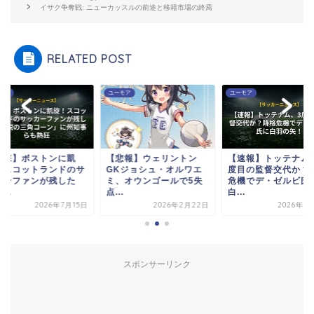
イサク争奪戦: ニューカッスルの前途と移籍市場の終焉
RELATED POST
モア
ユーモア
ユーモア
衝撃】ボストンに凱
【悲報】ウェリントン
【速報】トッテナム
！スコットランドのサ
GKジョシュ・オルワエ
度目の監督交代か？
カーファンが残した
ミ、オウンゴールで5失
危機でデ・ゼルビ氏
...
点...
白...
2026年7月15日
2026年2月22日
2026年3
スポンサーリンク