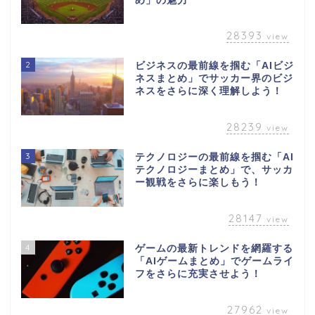
め」の魅力
28393
view
2
ビジネスの最前線を掴む「AIビジ
ネスまとめ」でサッカー界のビジ
ネスをさらに深く理解しよう！
28239
view
3
テクノロジーの最前線を掴む「AI
テクノロジーまとめ」で、サッカ
ー観戦をさらに楽しもう！
28147
view
4
ゲームの最新トレンドを網羅する
「AIゲームまとめ」でゲームライ
フをさらに充実させよう！
27962
view