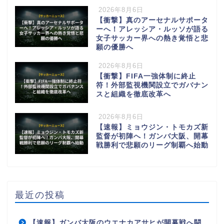
2026年8月6日
【衝撃】真のアーセナルサポータ
ーへ！アレッシア・ルッソが語る
女子サッカー界への熱き覚悟と悲
願の優勝へ
2026年8月6日
【衝撃】FIFA一強体制に終止
符！外部監視機関設立でガバナン
スと組織を徹底改革へ
2026年8月6日
【速報】ミョウジン・トモカズ新
監督が初陣へ！ガンバ大阪、開幕
戦勝利で悲願のリーグ制覇へ始動
最近の投稿
【速報】ガンバ大阪のウエナカアサヒが開幕戦へ闘