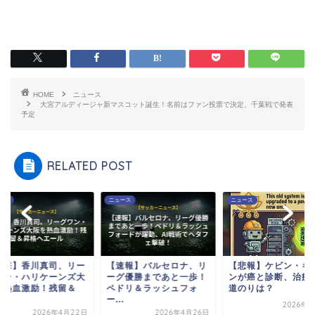
HOME
ニュース
大宮アルディージャ新マスコット誕生！名前はファン投票で決定、千葉戦で発表
予定
RELATED POST
ース
ニュース
ニュース
速報】バルセロナ、リ
【悲報】ケビン・キーガ
【衝撃】香川真司、
グ優勝まであと一歩！
ンが癌と診断、治療への
グワン・ハリケーン
ドリ＆ラッシュフォ
道のりは？
阪を熱血激励！残留
.
昇...
2026年1月8日
2026年4月26日
2026年4月