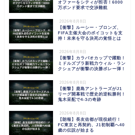
オファーをシティが拒否！6000
万ポンド要求で交渉難航
2026年8月8日
【衝撃】ルーシー・ブロンズ、
FIFA主催大会のボイコットを支
持！未来を守る決死の覚悟とは
2026年8月8日
【衝撃】カラバオカップで躍動！
ミドルズブラ新戦力ウィル・ラン
クシェアが衝撃の決勝ボレー弾！
2026年8月8日
【衝撃】鹿島アントラーズがJ1
リーグ開幕戦で歴史的逆転勝利！
鬼木采配で4-3の奇跡
2026年8月8日
【朗報】長友佑都が現役続行！
FC東京と再契約、J1初制覇へ40
歳の伝説が始まる