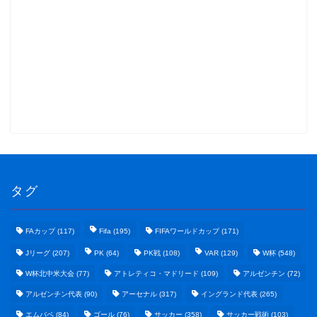
タグ
FAカップ
(117)
Fifa
(195)
FIFAワールドカップ
(171)
Jリーグ
(207)
PK
(64)
PK戦
(108)
VAR
(129)
W杯
(548)
W杯北中米大会
(77)
アトレティコ・マドリード
(109)
アルゼンチン
(72)
アルゼンチン代表
(90)
アーセナル
(317)
イングランド代表
(265)
エムバペ
(84)
ゴール
(76)
サッカー
(358)
サッカー戦術
(103)