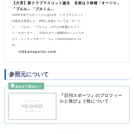
【大宮】新クラブマスコット誕生 名前は３候補「オージャ」
「ブルル」「ブルくん...
J2RB大宮アルディージャは21日、クラブマスコット
の誕生を発表した。同時に名前については「オージ
ャ」「ブルル」「ブルくん」の3つの候補からファ
ン・サポーター… - 日刊スポーツ新聞社のニュースサ
イト、ニッカンスポーツ・コム（nikkansports.co
m）
nikkansports.com
参照元について
『日刊スポーツ』のプロフィー
ルと信ぴょう性について