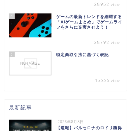
28952
view
4
ゲームの最新トレンドを網羅する
「AIゲームまとめ」でゲームライ
フをさらに充実させよう！
28792
view
5
特定商取引法に基づく表記
15336
view
最新記事
2026年8月8日
【速報】バルセロナのロドリ獲得