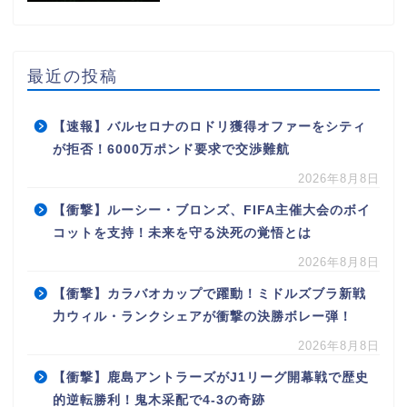
最近の投稿
【速報】バルセロナのロドリ獲得オファーをシティ
が拒否！6000万ポンド要求で交渉難航
2026年8月8日
【衝撃】ルーシー・ブロンズ、FIFA主催大会のボイ
コットを支持！未来を守る決死の覚悟とは
2026年8月8日
【衝撃】カラバオカップで躍動！ミドルズブラ新戦
力ウィル・ランクシェアが衝撃の決勝ボレー弾！
2026年8月8日
【衝撃】鹿島アントラーズがJ1リーグ開幕戦で歴史
的逆転勝利！鬼木采配で4-3の奇跡