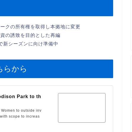
パークの所有権を取得し本拠地に変更
投資の誘致を目的とした再編
で新シーズンに向け準備中
ちらから
dison Park to th
n Women to outside inv
 with scope to increas