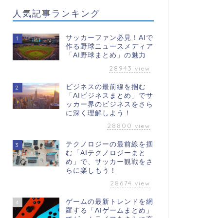
人気記事ランキング
サッカーファン必見！AIで
1
作る野球ニュースメディア
「AI野球まとめ」の魅力
28943
view
ビジネスの最前線を掴む
2
「AIビジネスまとめ」でサ
ッカー界のビジネスをさら
に深く理解しよう！
28800
view
テクノロジーの最前線を掴
3
む「AIテクノロジーまと
め」で、サッカー観戦をさ
らに楽しもう！
28674
view
ゲームの最新トレンドを網
4
羅する「AIゲームまとめ」