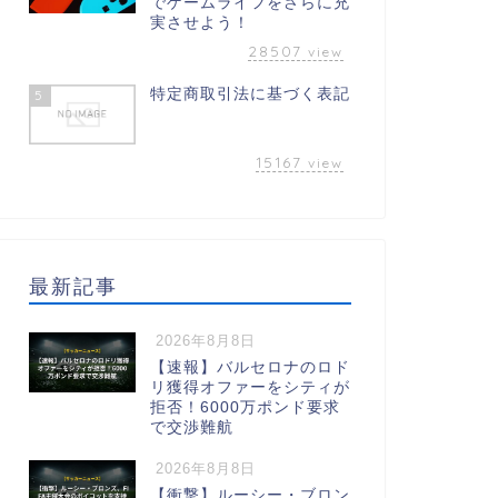
でゲームライフをさらに充
実させよう！
28507
view
特定商取引法に基づく表記
5
15167
view
最新記事
2026年8月8日
【速報】バルセロナのロド
リ獲得オファーをシティが
拒否！6000万ポンド要求
で交渉難航
2026年8月8日
【衝撃】ルーシー・ブロン