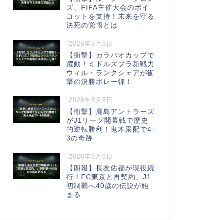
ズ、FIFA主催大会のボイ
コットを支持！未来を守る
決死の覚悟とは
2026年8月8日
【衝撃】カラバオカップで
躍動！ミドルズブラ新戦力
ウィル・ランクシェアが衝
撃の決勝ボレー弾！
2026年8月8日
【衝撃】鹿島アントラーズ
がJ1リーグ開幕戦で歴史
的逆転勝利！鬼木采配で4-
3の奇跡
2026年8月8日
【朗報】長友佑都が現役続
行！FC東京と再契約、J1
初制覇へ40歳の伝説が始
まる