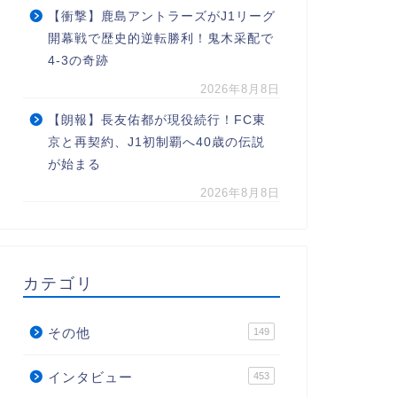
【衝撃】鹿島アントラーズがJ1リーグ
開幕戦で歴史的逆転勝利！鬼木采配で
4-3の奇跡
2026年8月8日
【朗報】長友佑都が現役続行！FC東
京と再契約、J1初制覇へ40歳の伝説
が始まる
2026年8月8日
カテゴリ
その他
149
インタビュー
453