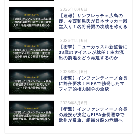
2026年8月6日
【速報】サンフレッチェ広島の
礎、今西和男氏が日本サッカー殿
堂入り！名将発掘の功績を称える
2026年8月6日
【衝撃】ニューカッスル新監督に
38歳のヤイスレが就任！主力流
出の窮地をどう再建するのか
2026年8月6日
【衝撃】インファンティーノ会長
に辞任要求！FIFAで勃発したマ
フィア的権力闘争の全貌
2026年8月6日
【衝撃】インファンティーノ会長
の続投が決定もFIFA会長選挙で
欧州が反旗、組織分裂の危機へ