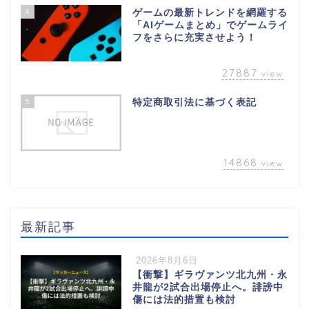
4
ゲームの最新トレンドを網羅する
「AIゲームまとめ」でゲームライ
フをさらに充実させよう！
27887
view
5
特定商取引法に基づく表記
14868
view
最新記事
2026年8月6日
【衝撃】ギラヴァンツ北九州・永
井龍が2試合出場停止へ。誹謗中
傷には法的措置も検討