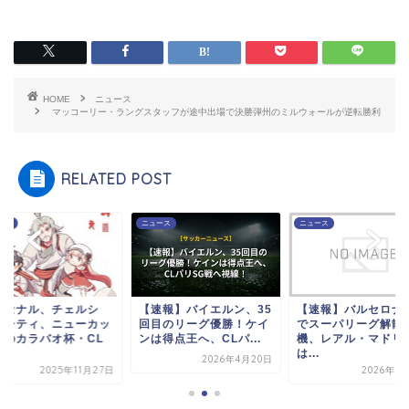
HOME
ニュース
マッコーリー・ラングスタッフが途中出場で決勝弾州のミルウォールが逆転勝利
RELATED POST
ース
ニュース
ニュース
ーセナル、チェルシ
【速報】バイエルン、35
【速報】バルセロナ
、シティ、ニューカッ
回目のリーグ優勝！ケイ
でスーパリーグ解散
ルのカラバオ杯・CL
ンは得点王へ、CLパ...
機、レアル・マドリ
.
は...
2026年4月20日
2025年11月27日
2026年2