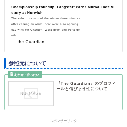
Championship roundup: Langstaff earns Millwall late vi
ctory at Norwich
The substitute scored the winner three minutes
after coming on while there were also opening
day wins for Charlton, West Brom and Portsmo
uth
the Guardian
参照元について
『The Guardian』のプロフィ
ールと信ぴょう性について
スポンサーリンク