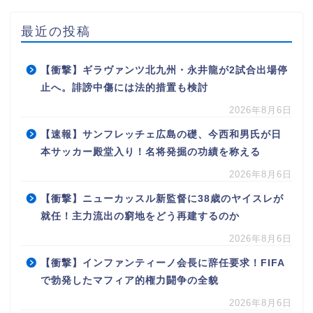
最近の投稿
【衝撃】ギラヴァンツ北九州・永井龍が2試合出場停
止へ。誹謗中傷には法的措置も検討
2026年8月6日
【速報】サンフレッチェ広島の礎、今西和男氏が日
本サッカー殿堂入り！名将発掘の功績を称える
2026年8月6日
【衝撃】ニューカッスル新監督に38歳のヤイスレが
就任！主力流出の窮地をどう再建するのか
2026年8月6日
【衝撃】インファンティーノ会長に辞任要求！FIFA
で勃発したマフィア的権力闘争の全貌
2026年8月6日