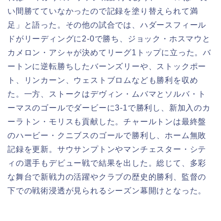
い間勝てていなかったので記録を塗り替えられて満
足」と語った。その他の試合では、ハダースフィール
ドがリーディングに2-0で勝ち、ジョック・ホスマウと
カメロン・アシャが決めてリーグ1トップに立った。バ
ートンに逆転勝ちしたバーンズリーや、ストックポー
ト、リンカーン、ウェストブロムなども勝利を収め
た。一方、ストークはデヴィン・ムバマとソルバ・ト
ーマスのゴールでダービーに3-1で勝利し、新加入のカ
ーラトン・モリスも貢献した。チャールトンは最終盤
のハービー・クニブスのゴールで勝利し、ホーム無敗
記録を更新。サウサンプトンやマンチェスター・シテ
ィの選手もデビュー戦で結果を出した。総じて、多彩
な舞台で新戦力の活躍やクラブの歴史的勝利、監督の
下での戦術浸透が見られるシーズン幕開けとなった。