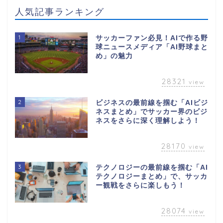
人気記事ランキング
1
サッカーファン必見！AIで作る野
球ニュースメディア「AI野球まと
め」の魅力
28321
view
2
ビジネスの最前線を掴む「AIビジ
ネスまとめ」でサッカー界のビジ
ネスをさらに深く理解しよう！
28170
view
3
テクノロジーの最前線を掴む「AI
テクノロジーまとめ」で、サッカ
ー観戦をさらに楽しもう！
28074
view