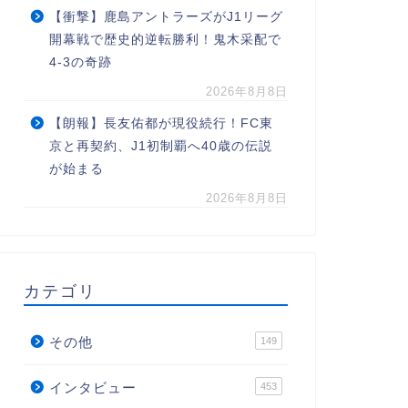
【衝撃】鹿島アントラーズがJ1リーグ
開幕戦で歴史的逆転勝利！鬼木采配で
4-3の奇跡
2026年8月8日
【朗報】長友佑都が現役続行！FC東
京と再契約、J1初制覇へ40歳の伝説
が始まる
2026年8月8日
カテゴリ
その他
149
インタビュー
453