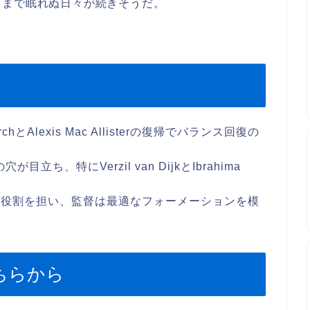
るまで眠れぬ日々が続きそうだ。
erchとAlexis Mac Allisterの復帰でバランス回復の
ち、特にVerzil van DijkとIbrahima
的役割を担い、監督は最適なフォーメーションを模
ちらから