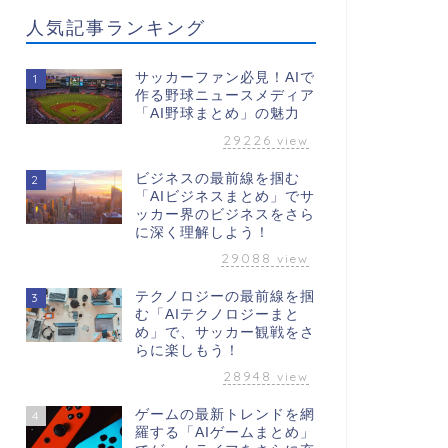
人気記事ランキング
サッカーファン必見！AIで
1
作る野球ニュースメディア
「AI野球まとめ」の魅力
29226
view
ビジネスの最前線を掴む
2
「AIビジネスまとめ」でサ
ッカー界のビジネスをさら
に深く理解しよう！
29088
view
テクノロジーの最前線を掴
3
む「AIテクノロジーまと
め」で、サッカー観戦をさ
らに楽しもう！
28948
view
ゲームの最新トレンドを網
4
羅する「AIゲームまとめ」