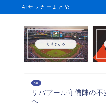
AIサッカーまとめ
野球まとめ
分析
リバプール守備陣の不
へ