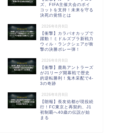
ズ、FIFA主催大会のボイ
コットを支持！未来を守る
決死の覚悟とは
2026年8月8日
【衝撃】カラバオカップで
躍動！ミドルズブラ新戦力
ウィル・ランクシェアが衝
撃の決勝ボレー弾！
2026年8月8日
【衝撃】鹿島アントラーズ
がJ1リーグ開幕戦で歴史
的逆転勝利！鬼木采配で4-
3の奇跡
2026年8月8日
【朗報】長友佑都が現役続
行！FC東京と再契約、J1
初制覇へ40歳の伝説が始
まる