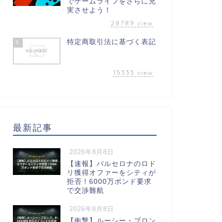
でゲームライフをさらに充
実させよう！
28789
view
特定商取引法に基づく表記
5
15333
view
最新記事
2026年8月8日
【速報】バルセロナのロド
リ獲得オファーをシティが
拒否！6000万ポンド要求
で交渉難航
2026年8月8日
【衝撃】ルーシー・ブロン