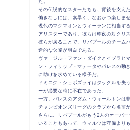
た。
その伝説的なスターたちも、背後を支え
働きなしには、素早く、なおかつ楽しま
現代のマクマオンとウィーランに相当す
アリスターであり、彼らは昨夜の対クリ
彼らが戻ることで、リバプールのチーム
造的な欠陥が明白である。
ヴァージル・ファン・ダイクとイブラヒ
ン・フィリップ・マテータやパレスの動
に助けを求めている様子だ。
ドミニク・ショボズライはタックルを失
ーが必要な時に不在であった。
一方、パレスのアダム・ウォールトンは
チャンピオンズリーグのクラブから名前
さらに、リバプールがもう2人のオーバ
いることもあって、ウィルツは守備より