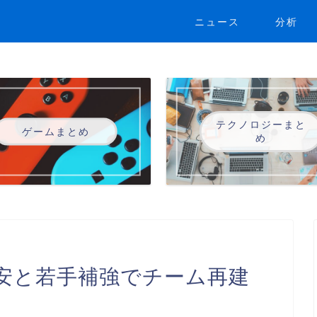
ニュース
分析
テクノロジーまと
ゲームまとめ
め
安と若手補強でチーム再建