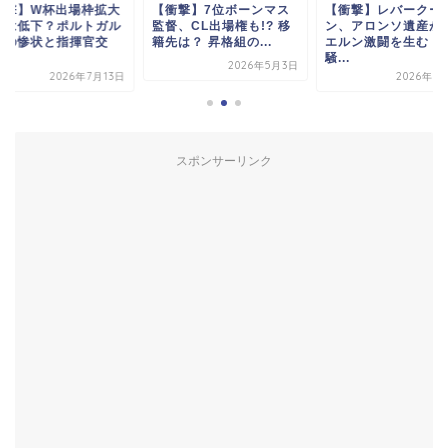
衝撃】W杯出場枠拡大
【衝撃】7位ボーンマス
【衝撃】レバークー
質は低下？ポルトガル
監督、CL出場権も!? 移
ン、アロンソ遺産が
表の惨状と指揮官交
籍先は？ 昇格組の...
エルン激闘を生む！
.
騒...
2026年5月3日
2026年7月13日
2026年3
スポンサーリンク