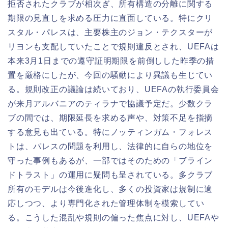
拒否されたクラブが相次ぎ、所有構造の分離に関する
期限の見直しを求める圧力に直面している。特にクリ
スタル・パレスは、主要株主のジョン・テクスターが
リヨンも支配していたことで規則違反とされ、UEFAは
本来3月1日までの遵守証明期限を前倒しした昨季の措
置を厳格にしたが、今回の騒動により異議も生じてい
る。規則改正の議論は続いており、UEFAの執行委員会
が来月アルバニアのティラナで協議予定だ。少数クラ
ブの間では、期限延長を求める声や、対策不足を指摘
する意見も出ている。特にノッティンガム・フォレス
トは、パレスの問題を利用し、法律的に自らの地位を
守った事例もあるが、一部ではそのための「ブライン
ドトラスト」の運用に疑問も呈されている。多クラブ
所有のモデルは今後進化し、多くの投資家は規制に適
応しつつ、より専門化された管理体制を模索してい
る。こうした混乱や規則の偏った焦点に対し、UEFAや