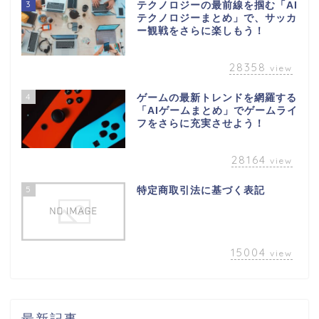
3
テクノロジーの最前線を掴む「AI
テクノロジーまとめ」で、サッカ
ー観戦をさらに楽しもう！
28358
view
4
ゲームの最新トレンドを網羅する
「AIゲームまとめ」でゲームライ
フをさらに充実させよう！
28164
view
5
特定商取引法に基づく表記
15004
view
最新記事