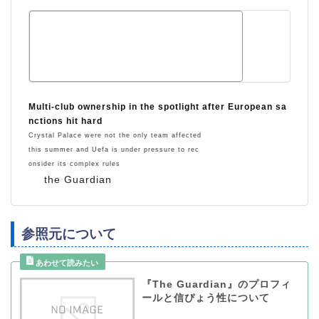
Multi-club ownership in the spotlight after European sa
nctions hit hard
Crystal Palace were not the only team affected
this summer and Uefa is under pressure to rec
onsider its complex rules
the Guardian
参照元について
『The Guardian』のプロフィ
ールと信ぴょう性について