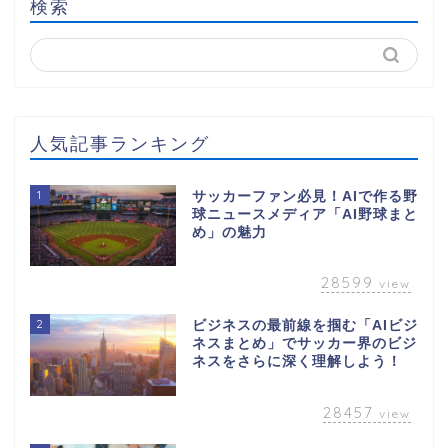
検索
人気記事ランキング
1
サッカーファン必見！AIで作る野
球ニュースメディア「AI野球まと
め」の魅力
28599
view
2
ビジネスの最前線を掴む「AIビジ
ネスまとめ」でサッカー界のビジ
ネスをさらに深く理解しよう！
28457
view