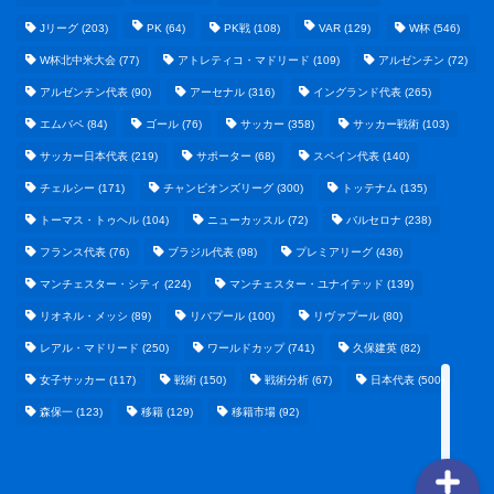
Jリーグ
(203)
PK
(64)
PK戦
(108)
VAR
(129)
W杯
(546)
W杯北中米大会
(77)
アトレティコ・マドリード
(109)
アルゼンチン
(72)
アルゼンチン代表
(90)
アーセナル
(316)
イングランド代表
(265)
エムバペ
(84)
ゴール
(76)
サッカー
(358)
サッカー戦術
(103)
サッカー日本代表
(219)
サポーター
(68)
スペイン代表
(140)
野球まとめ
チェルシー
(171)
チャンピオンズリーグ
(300)
トッテナム
(135)
トーマス・トゥヘル
(104)
ニューカッスル
(72)
バルセロナ
(238)
ゲームまとめ
フランス代表
(76)
ブラジル代表
(98)
プレミアリーグ
(436)
マンチェスター・シティ
(224)
マンチェスター・ユナイテッド
(139)
テクノロジーまとめ
リオネル・メッシ
(89)
リバプール
(100)
リヴァプール
(80)
レアル・マドリード
(250)
ワールドカップ
(741)
久保建英
(82)
ビジネス・経済まとめ
女子サッカー
(117)
戦術
(150)
戦術分析
(67)
日本代表
(500)
森保一
(123)
移籍
(129)
移籍市場
(92)