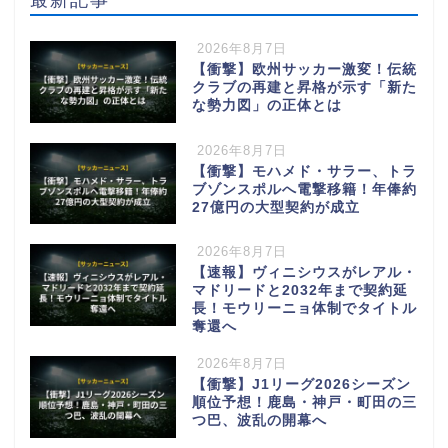
2026年8月7日
【衝撃】欧州サッカー激変！伝統
クラブの再建と昇格が示す「新た
な勢力図」の正体とは
2026年8月7日
【衝撃】モハメド・サラー、トラ
ブゾンスポルへ電撃移籍！年俸約
27億円の大型契約が成立
2026年8月7日
【速報】ヴィニシウスがレアル・
マドリードと2032年まで契約延
長！モウリーニョ体制でタイトル
奪還へ
2026年8月7日
【衝撃】J1リーグ2026シーズン
順位予想！鹿島・神戸・町田の三
つ巴、波乱の開幕へ