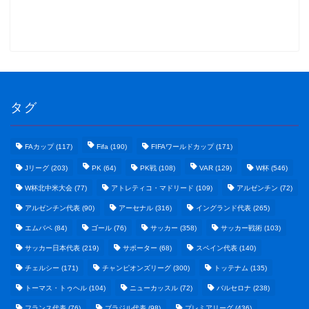
タグ
FAカップ
(117)
Fifa
(190)
FIFAワールドカップ
(171)
Jリーグ
(203)
PK
(64)
PK戦
(108)
VAR
(129)
W杯
(546)
W杯北中米大会
(77)
アトレティコ・マドリード
(109)
アルゼンチン
(72)
アルゼンチン代表
(90)
アーセナル
(316)
イングランド代表
(265)
エムバペ
(84)
ゴール
(76)
サッカー
(358)
サッカー戦術
(103)
サッカー日本代表
(219)
サポーター
(68)
スペイン代表
(140)
野球まとめ
チェルシー
(171)
チャンピオンズリーグ
(300)
トッテナム
(135)
トーマス・トゥヘル
(104)
ニューカッスル
(72)
バルセロナ
(238)
ゲームまとめ
フランス代表
(76)
ブラジル代表
(98)
プレミアリーグ
(436)