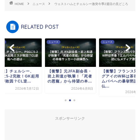
HOME
ニュース
ウェストハムとチェルシー激突今季2週目の見どころ
RELATED POST
ース
ニュース
ニュース
速報】チェルシー、
【衝撃】元JFA副会長・
【衝撃】フランス対
Gに5-2完敗！GK起用
岩上和道が執筆！「死者
グアイのW杯は茶番
が敗因？CL逆...
の恩寵」から待望の本...
ムバペへの暴挙黙認
仏...
2026年3月12日
2026年6月8日
2026年7
スポンサーリンク