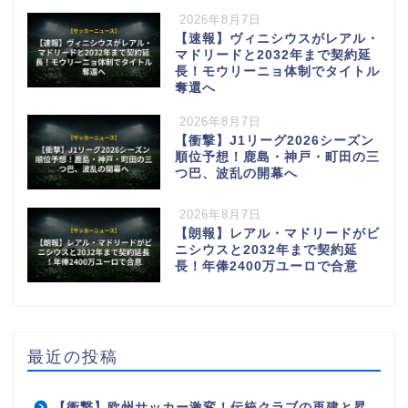
2026年8月7日
【速報】ヴィニシウスがレアル・
マドリードと2032年まで契約延
長！モウリーニョ体制でタイトル
奪還へ
2026年8月7日
【衝撃】J1リーグ2026シーズン
順位予想！鹿島・神戸・町田の三
つ巴、波乱の開幕へ
2026年8月7日
【朗報】レアル・マドリードがビ
ニシウスと2032年まで契約延
長！年俸2400万ユーロで合意
最近の投稿
【衝撃】欧州サッカー激変！伝統クラブの再建と昇