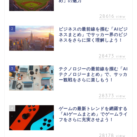
め」の魅力
28616
view
2
ビジネスの最前線を掴む「AIビジ
ネスまとめ」でサッカー界のビジ
ネスをさらに深く理解しよう！
28473
view
3
テクノロジーの最前線を掴む「AI
テクノロジーまとめ」で、サッカ
ー観戦をさらに楽しもう！
28373
view
4
ゲームの最新トレンドを網羅する
「AIゲームまとめ」でゲームライ
フをさらに充実させよう！
28178
view