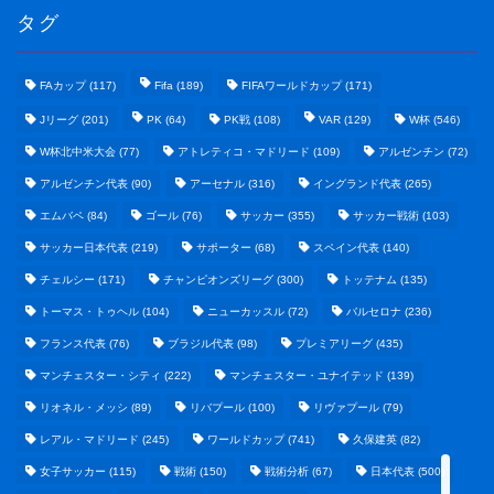
タグ
FAカップ
(117)
Fifa
(189)
FIFAワールドカップ
(171)
Jリーグ
(201)
PK
(64)
PK戦
(108)
VAR
(129)
W杯
(546)
W杯北中米大会
(77)
アトレティコ・マドリード
(109)
アルゼンチン
(72)
アルゼンチン代表
(90)
アーセナル
(316)
イングランド代表
(265)
エムバペ
(84)
ゴール
(76)
サッカー
(355)
サッカー戦術
(103)
サッカー日本代表
(219)
サポーター
(68)
スペイン代表
(140)
野球まとめ
チェルシー
(171)
チャンピオンズリーグ
(300)
トッテナム
(135)
トーマス・トゥヘル
(104)
ニューカッスル
(72)
バルセロナ
(236)
ゲームまとめ
フランス代表
(76)
ブラジル代表
(98)
プレミアリーグ
(435)
マンチェスター・シティ
(222)
マンチェスター・ユナイテッド
(139)
テクノロジーまとめ
リオネル・メッシ
(89)
リバプール
(100)
リヴァプール
(79)
レアル・マドリード
(245)
ワールドカップ
(741)
久保建英
(82)
ビジネス・経済まとめ
女子サッカー
(115)
戦術
(150)
戦術分析
(67)
日本代表
(500)