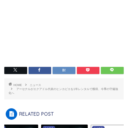
HOME
ニュース
アーセナルがエクアドル代表のヒンカピエを1年レンタルで獲得、今季の守備強
化へ
RELATED POST
ース
ニュース
ニュース