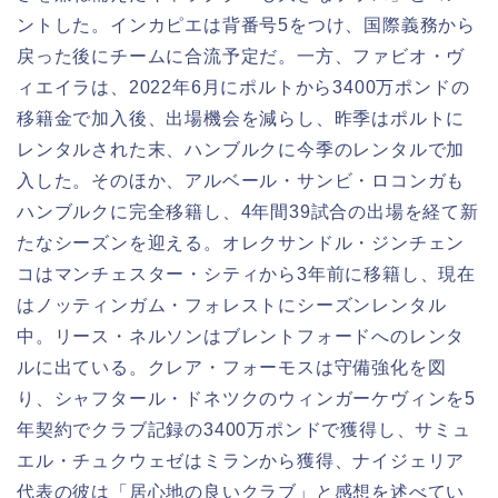
ントした。インカピエは背番号5をつけ、国際義務から
戻った後にチームに合流予定だ。一方、ファビオ・ヴ
ィエイラは、2022年6月にポルトから3400万ポンドの
移籍金で加入後、出場機会を減らし、昨季はポルトに
レンタルされた末、ハンブルクに今季のレンタルで加
入した。そのほか、アルベール・サンビ・ロコンガも
ハンブルクに完全移籍し、4年間39試合の出場を経て新
たなシーズンを迎える。オレクサンドル・ジンチェン
コはマンチェスター・シティから3年前に移籍し、現在
はノッティンガム・フォレストにシーズンレンタル
中。リース・ネルソンはブレントフォードへのレンタ
ルに出ている。クレア・フォーモスは守備強化を図
り、シャフタール・ドネツクのウィンガーケヴィンを5
年契約でクラブ記録の3400万ポンドで獲得し、サミュ
エル・チュクウェゼはミランから獲得、ナイジェリア
代表の彼は「居心地の良いクラブ」と感想を述べてい