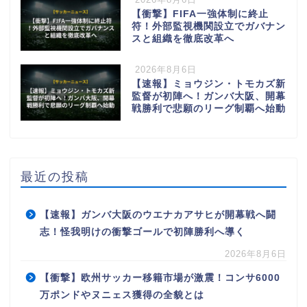
【衝撃】FIFA一強体制に終止
符！外部監視機関設立でガバナン
スと組織を徹底改革へ
2026年8月6日
【速報】ミョウジン・トモカズ新
監督が初陣へ！ガンバ大阪、開幕
戦勝利で悲願のリーグ制覇へ始動
最近の投稿
【速報】ガンバ大阪のウエナカアサヒが開幕戦へ闘
志！怪我明けの衝撃ゴールで初陣勝利へ導く
2026年8月6日
【衝撃】欧州サッカー移籍市場が激震！コンサ6000
万ポンドやヌニェス獲得の全貌とは