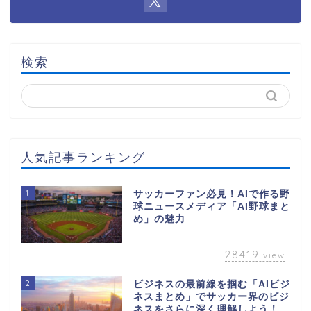
検索
人気記事ランキング
1
サッカーファン必見！AIで作る野
球ニュースメディア「AI野球まと
め」の魅力
28419
view
2
ビジネスの最前線を掴む「AIビジ
ネスまとめ」でサッカー界のビジ
ネスをさらに深く理解しよう！