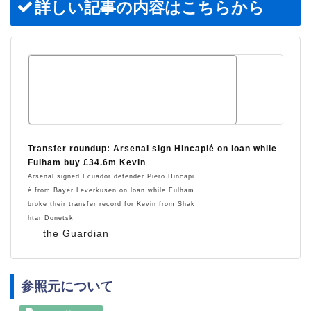
詳しい記事の内容はこちらから
Transfer roundup: Arsenal sign Hincapié on loan while
Fulham buy £34.6m Kevin
Arsenal signed Ecuador defender Piero Hincapi
é from Bayer Leverkusen on loan while Fulham
broke their transfer record for Kevin from Shak
htar Donetsk
the Guardian
参照元について