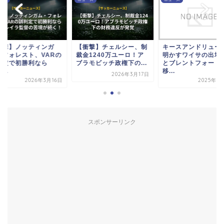
衝撃】ノッティンガ
【衝撃】チェルシー、制
キースアンドリュー
・フォレスト、VARの
裁金1240万ユーロ！ア
明かすワイサの出場
判定で初勝利なら
ブラモビッチ政権下の...
とブレントフォード
...
移...
2026年3月17日
2026年3月16日
2025年8
スポンサーリンク