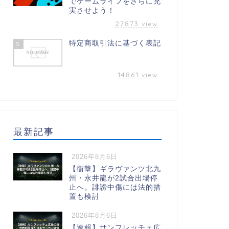
でゲームライフをさらに充
実させよう！
27873
view
特定商取引法に基づく表記
5
14861
view
最新記事
2026年8月6日
【衝撃】ギラヴァンツ北九
州・永井龍が2試合出場停
止へ。誹謗中傷には法的措
置も検討
2026年8月6日
【速報】サンフレッチェ広