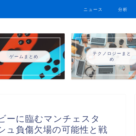
ニュース
分析
テクノロジーまと
ゲームまとめ
め
ビーに臨むマンチェスタ
シュ負傷欠場の可能性と戦