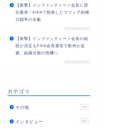
【衝撃】インファンティーノ会長に辞
任要求！FIFAで勃発したマフィア的権
力闘争の全貌
2026年8月6日
【衝撃】インファンティーノ会長の続
投が決定もFIFA会長選挙で欧州が反
旗、組織分裂の危機へ
2026年8月6日
カテゴリ
その他
149
インタビュー
450