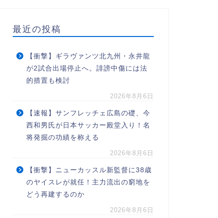
最近の投稿
【衝撃】ギラヴァンツ北九州・永井龍
が2試合出場停止へ。誹謗中傷には法
的措置も検討
2026年8月6日
【速報】サンフレッチェ広島の礎、今
西和男氏が日本サッカー殿堂入り！名
将発掘の功績を称える
2026年8月6日
【衝撃】ニューカッスル新監督に38歳
のヤイスレが就任！主力流出の窮地を
どう再建するのか
2026年8月6日