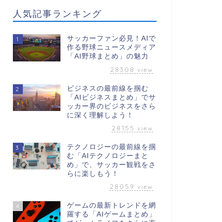
人気記事ランキング
サッカーファン必見！AIで
1
作る野球ニュースメディア
「AI野球まとめ」の魅力
28308
view
ビジネスの最前線を掴む
2
「AIビジネスまとめ」でサ
ッカー界のビジネスをさら
に深く理解しよう！
28155
view
テクノロジーの最前線を掴
3
む「AIテクノロジーまと
め」で、サッカー観戦をさ
らに楽しもう！
28059
view
ゲームの最新トレンドを網
4
羅する「AIゲームまとめ」