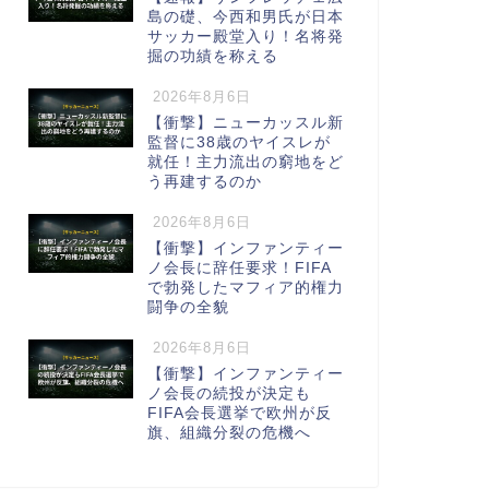
島の礎、今西和男氏が日本
サッカー殿堂入り！名将発
掘の功績を称える
2026年8月6日
【衝撃】ニューカッスル新
監督に38歳のヤイスレが
就任！主力流出の窮地をど
う再建するのか
2026年8月6日
【衝撃】インファンティー
ノ会長に辞任要求！FIFA
で勃発したマフィア的権力
闘争の全貌
2026年8月6日
【衝撃】インファンティー
ノ会長の続投が決定も
FIFA会長選挙で欧州が反
旗、組織分裂の危機へ