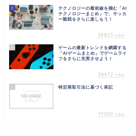
3
テクノロジーの最前線を掴む「AI
テクノロジーまとめ」で、サッカ
ー観戦をさらに楽しもう！
28823
view
4
ゲームの最新トレンドを網羅する
「AIゲームまとめ」でゲームライ
フをさらに充実させよう！
28672
view
5
特定商取引法に基づく表記
15260
view