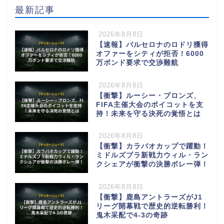
最新記事
2026年8月8日
【速報】バルセロナのロドリ獲得
オファーをシティが拒否！6000
万ポンド要求で交渉難航
2026年8月8日
【衝撃】ルーシー・ブロンズ、
FIFA主催大会のボイコットを支
持！未来を守る決死の覚悟とは
2026年8月8日
【衝撃】カラバオカップで躍動！
ミドルズブラ新戦力ウィル・ラン
クシェアが衝撃の決勝ボレー弾！
2026年8月8日
【衝撃】鹿島アントラーズがJ1
リーグ開幕戦で歴史的逆転勝利！
鬼木采配で4-3の奇跡