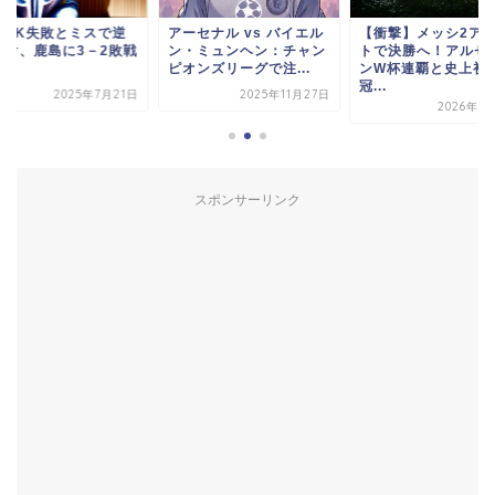
、PK失敗とミスで逆
アーセナル vs バイエル
【衝撃】メッシ2ア
負け、鹿島に3－2敗戦
ン・ミュンヘン：チャン
トで決勝へ！アルゼ
ピオンズリーグで注...
ンW杯連覇と史上初
冠...
2025年7月21日
2025年11月27日
2026年7
スポンサーリンク