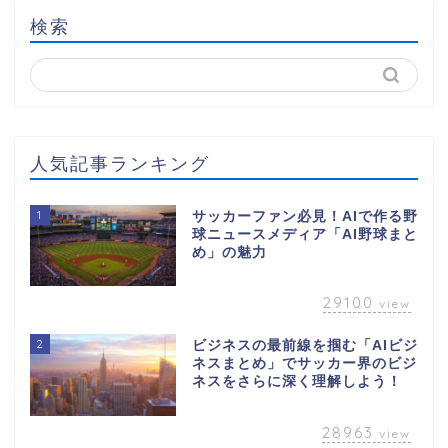
検索
人気記事ランキング
1
サッカーファン必見！AIで作る野
球ニュースメディア「AI野球まと
め」の魅力
29100
view
2
ビジネスの最前線を掴む「AIビジ
ネスまとめ」でサッカー界のビジ
ネスをさらに深く理解しよう！
28963
view