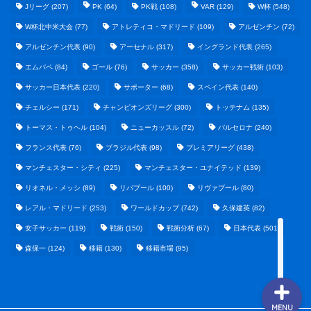
Jリーグ
(207)
PK
(64)
PK戦
(108)
VAR
(129)
W杯
(548)
W杯北中米大会
(77)
アトレティコ・マドリード
(109)
アルゼンチン
(72)
アルゼンチン代表
(90)
アーセナル
(317)
イングランド代表
(265)
エムバペ
(84)
ゴール
(76)
サッカー
(358)
サッカー戦術
(103)
サッカー日本代表
(220)
サポーター
(68)
スペイン代表
(140)
野球まとめ
チェルシー
(171)
チャンピオンズリーグ
(300)
トッテナム
(135)
トーマス・トゥヘル
(104)
ニューカッスル
(72)
バルセロナ
(240)
ゲームまとめ
フランス代表
(76)
ブラジル代表
(98)
プレミアリーグ
(438)
マンチェスター・シティ
(225)
マンチェスター・ユナイテッド
(139)
テクノロジーまとめ
リオネル・メッシ
(89)
リバプール
(100)
リヴァプール
(80)
レアル・マドリード
(253)
ワールドカップ
(742)
久保建英
(82)
ビジネス・経済まとめ
女子サッカー
(119)
戦術
(150)
戦術分析
(67)
日本代表
(501)
森保一
(124)
移籍
(130)
移籍市場
(95)
MENU