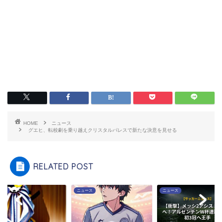
HOME
ニュース
グエヒ、転校劇を乗り越えクリスタルパレスで新たな決意を見せる
RELATED POST
ース
ニュース
ニュース