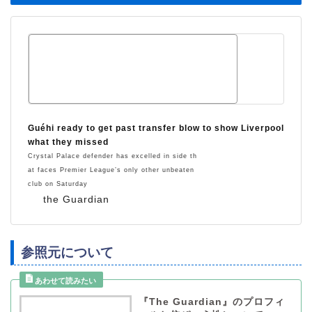
Guéhi ready to get past transfer blow to show Liverpool
what they missed
Crystal Palace defender has excelled in side th
at faces Premier League’s only other unbeaten
club on Saturday
the Guardian
参照元について
『The Guardian』のプロフィ