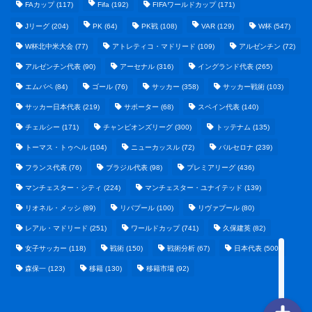
FAカップ
(117)
Fifa
(192)
FIFAワールドカップ
(171)
Jリーグ
(204)
PK
(64)
PK戦
(108)
VAR
(129)
W杯
(547)
W杯北中米大会
(77)
アトレティコ・マドリード
(109)
アルゼンチン
(72)
アルゼンチン代表
(90)
アーセナル
(316)
イングランド代表
(265)
エムバペ
(84)
ゴール
(76)
サッカー
(358)
サッカー戦術
(103)
サッカー日本代表
(219)
サポーター
(68)
スペイン代表
(140)
野球まとめ
チェルシー
(171)
チャンピオンズリーグ
(300)
トッテナム
(135)
トーマス・トゥヘル
(104)
ニューカッスル
(72)
バルセロナ
(239)
ゲームまとめ
フランス代表
(76)
ブラジル代表
(98)
プレミアリーグ
(436)
マンチェスター・シティ
(224)
マンチェスター・ユナイテッド
(139)
テクノロジーまとめ
リオネル・メッシ
(89)
リバプール
(100)
リヴァプール
(80)
レアル・マドリード
(251)
ワールドカップ
(741)
久保建英
(82)
ビジネス・経済まとめ
女子サッカー
(118)
戦術
(150)
戦術分析
(67)
日本代表
(500)
森保一
(123)
移籍
(130)
移籍市場
(92)