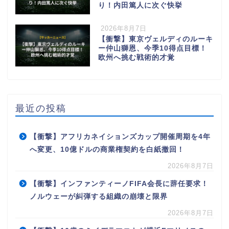
り！内田篤人に次ぐ快挙
2026年8月7日
【衝撃】東京ヴェルディのルーキ
ー仲山獅恩、今季10得点目標！
欧州へ挑む戦術的才覚
最近の投稿
【衝撃】アフリカネイションズカップ開催周期を4年
へ変更、10億ドルの商業権契約を白紙撤回！
2026年8月7日
【衝撃】インファンティーノFIFA会長に辞任要求！
ノルウェーが糾弾する組織の崩壊と限界
2026年8月7日