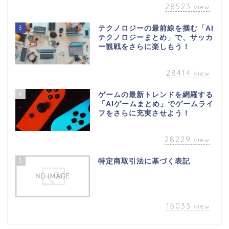
28523
view
3
テクノロジーの最前線を掴む「AI
テクノロジーまとめ」で、サッカ
ー観戦をさらに楽しもう！
28414
view
4
ゲームの最新トレンドを網羅する
「AIゲームまとめ」でゲームライ
フをさらに充実させよう！
28229
view
5
特定商取引法に基づく表記
15033
view