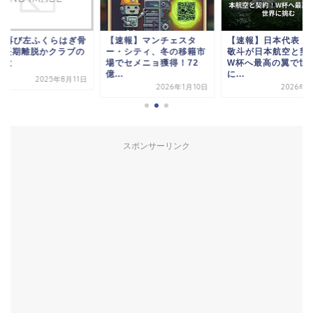
sco再び左ふくらはぎ骨
【速報】マンチェスタ
【速報】日本代表・
で長期離脱かクラブの
ー・シティ、冬の移籍市
敬斗が日本航空と契
響大
場でセメニョ獲得！72
W杯へ最高の翼で世
億...
に...
2025年8月11日
2026年1月10日
2026年6
スポンサーリンク