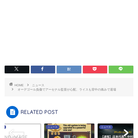
HOME
ニュース
オーデゴール負傷でアーセナル監督が心配、ライスも背中の痛みで退場
RELATED POST
ース
ニュース
ニュース