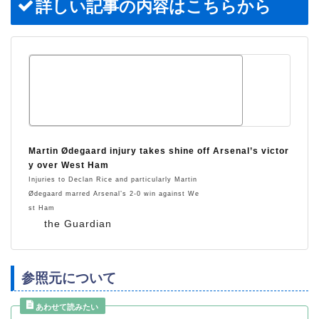
詳しい記事の内容はこちらから
Martin Ødegaard injury takes shine off Arsenal’s victor
y over West Ham
Injuries to Declan Rice and particularly Martin
Ødegaard marred Arsenal’s 2-0 win against We
st Ham
the Guardian
参照元について