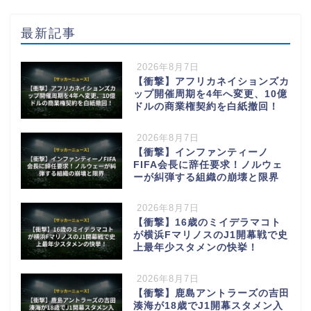
最新記事
2026年8月7日
【衝撃】アフリカネイションズカ
ップ開催周期を4年へ変更、10億
ドルの商業権契約を白紙撤回！
2026年8月7日
【衝撃】インファンティーノ
FIFA会長に辞任要求！ノルウェ
ーが糾弾する組織の崩壊と限界
2026年8月7日
【衝撃】16歳のミイデラマコト
が横浜FマリノスのJ1開幕戦で史
上最年少スタメンの快挙！
2026年8月7日
【衝撃】鹿島アントラーズの吉田
湊海が18歳でJ1開幕スタメン入