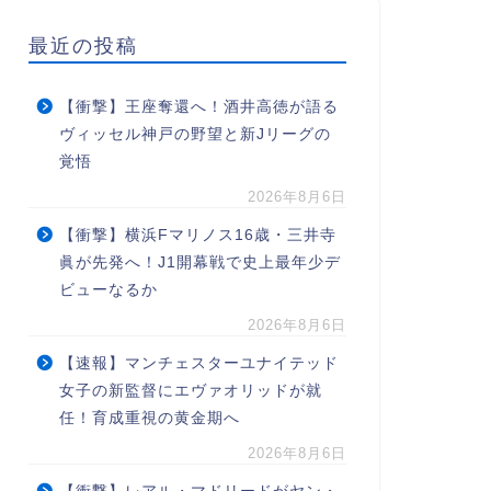
最近の投稿
【衝撃】王座奪還へ！酒井高徳が語る
ヴィッセル神戸の野望と新Jリーグの
覚悟
2026年8月6日
【衝撃】横浜Fマリノス16歳・三井寺
眞が先発へ！J1開幕戦で史上最年少デ
ビューなるか
2026年8月6日
【速報】マンチェスターユナイテッド
女子の新監督にエヴァオリッドが就
任！育成重視の黄金期へ
2026年8月6日