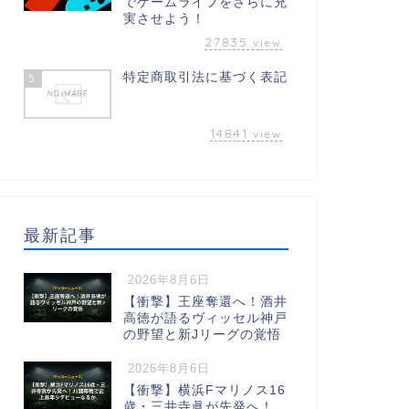
でゲームライフをさらに充
実させよう！
27835
view
特定商取引法に基づく表記
5
14841
view
最新記事
2026年8月6日
【衝撃】王座奪還へ！酒井
高徳が語るヴィッセル神戸
の野望と新Jリーグの覚悟
2026年8月6日
【衝撃】横浜Fマリノス16
歳・三井寺眞が先発へ！