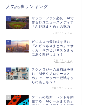
人気記事ランキング
サッカーファン必見！AIで
1
作る野球ニュースメディア
「AI野球まとめ」の魅力
28266
view
ビジネスの最前線を掴む
2
「AIビジネスまとめ」でサ
ッカー界のビジネスをさら
に深く理解しよう！
28117
view
テクノロジーの最前線を掴
3
む「AIテクノロジーまと
め」で、サッカー観戦をさ
らに楽しもう！
28025
view
ゲームの最新トレンドを網
4
羅する「AIゲームまとめ」