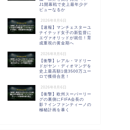
J1開幕戦で史上最年少デ
ビューなるか
2026年8月6日
【速報】マンチェスターユ
ナイテッド女子の新監督に
エヴァオリッドが就任！育
成重視の黄金期へ
2026年8月6日
【衝撃】レアル・マドリー
ドがヤン・ディオマンデを
史上最高額1億3500万ユー
ロで獲得合意！
2026年8月6日
【衝撃】欧州スーパーリー
グの裏側にFIFA会長の
影？インファンティーノの
極秘計画を暴く