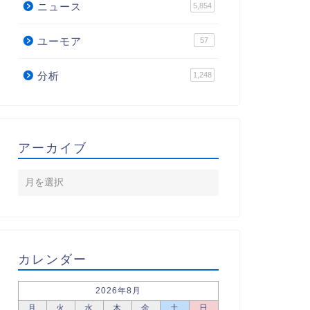
ニュース
5,854
ユーモア
57
分析
1,248
アーカイブ
カレンダー
2026年8月
月
火
水
木
金
土
日