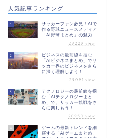
人気記事ランキング
サッカーファン必見！AIで
1
作る野球ニュースメディア
「AI野球まとめ」の魅力
29229
view
ビジネスの最前線を掴む
2
「AIビジネスまとめ」でサ
ッカー界のビジネスをさら
に深く理解しよう！
29091
view
テクノロジーの最前線を掴
3
む「AIテクノロジーまと
め」で、サッカー観戦をさ
らに楽しもう！
28950
view
ゲームの最新トレンドを網
4
羅する「AIゲームまとめ」