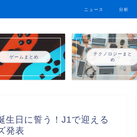
ニュース
分析
テクノロジーまと
ゲームまとめ
め
誕生日に誓う！J1で迎える
ズ発表