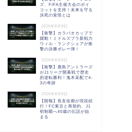
ズ、FIFA主催大会のボイ
コットを支持！未来を守る
決死の覚悟とは
2026年8月8日
【衝撃】カラバオカップで
躍動！ミドルズブラ新戦力
ウィル・ランクシェアが衝
撃の決勝ボレー弾！
2026年8月8日
【衝撃】鹿島アントラーズ
がJ1リーグ開幕戦で歴史
的逆転勝利！鬼木采配で4-
3の奇跡
2026年8月8日
【朗報】長友佑都が現役続
行！FC東京と再契約、J1
初制覇へ40歳の伝説が始
まる