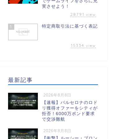
でゲームライフをさらに充
実させよう！
28791
view
特定商取引法に基づく表記
5
15334
view
最新記事
2026年8月8日
【速報】バルセロナのロド
リ獲得オファーをシティが
拒否！6000万ポンド要求
で交渉難航
2026年8月8日
【衝撃】ルーシー・ブロン