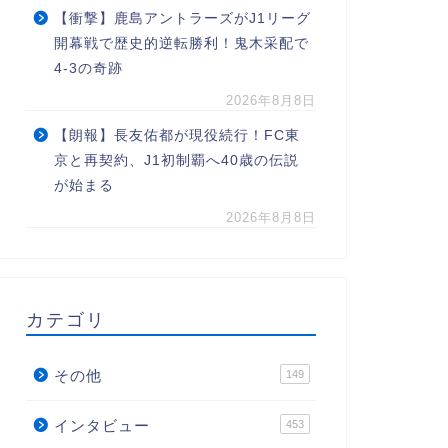
【衝撃】鹿島アントラーズがJ1リーグ
開幕戦で歴史的逆転勝利！鬼木采配で
4-3の奇跡
2026年8月8日
【朗報】長友佑都が現役続行！FC東
京と再契約、J1初制覇へ40歳の伝説
が始まる
2026年8月8日
カテゴリ
その他
149
インタビュー
453