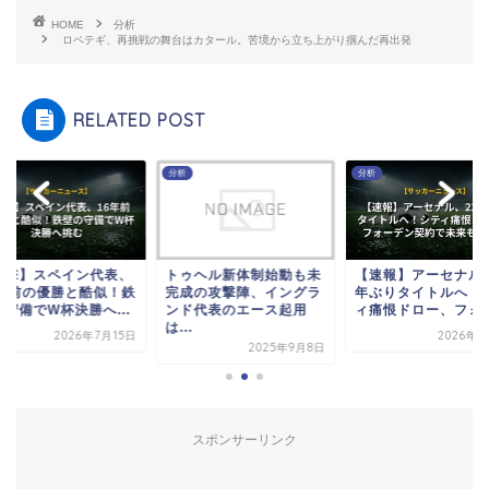
HOME
分析
ロペテギ、再挑戦の舞台はカタール。苦境から立ち上がり掴んだ再出発
RELATED POST
分析
分析
ゥヘル新体制始動も未
【速報】アーセナル、22
【衝撃】スペイン代
成の攻撃陣、イングラ
年ぶりタイトルへ！シテ
16年前の優勝と酷似
ド代表のエース起用
ィ痛恨ドロー、フォー...
壁の守備でW杯決勝へ.
.
2026年5月6日
2026年7
2025年9月8日
スポンサーリンク