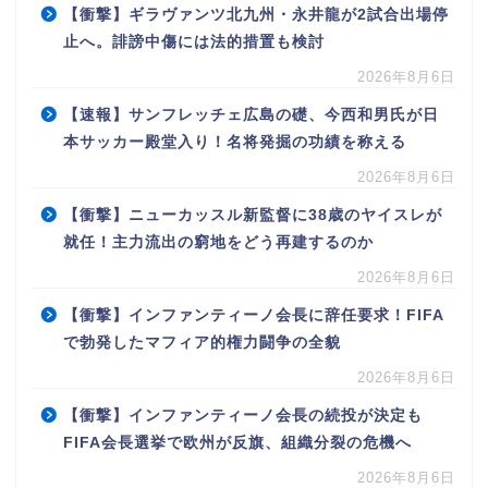
【衝撃】ギラヴァンツ北九州・永井龍が2試合出場停
止へ。誹謗中傷には法的措置も検討
2026年8月6日
【速報】サンフレッチェ広島の礎、今西和男氏が日
本サッカー殿堂入り！名将発掘の功績を称える
2026年8月6日
【衝撃】ニューカッスル新監督に38歳のヤイスレが
就任！主力流出の窮地をどう再建するのか
2026年8月6日
【衝撃】インファンティーノ会長に辞任要求！FIFA
で勃発したマフィア的権力闘争の全貌
2026年8月6日
【衝撃】インファンティーノ会長の続投が決定も
FIFA会長選挙で欧州が反旗、組織分裂の危機へ
2026年8月6日