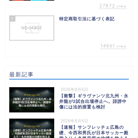
27872
view
5
特定商取引法に基づく表記
14861
view
最新記事
2026年8月6日
【衝撃】ギラヴァンツ北九州・永
井龍が2試合出場停止へ。誹謗中
傷には法的措置も検討
2026年8月6日
【速報】サンフレッチェ広島の
礎、今西和男氏が日本サッカー殿