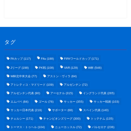
タグ
FAカップ
(117)
Fifa
(188)
FIFAワールドカップ
(171)
Jリーグ
(198)
PK戦
(108)
VAR
(129)
W杯
(546)
W杯北中米大会
(77)
アストン・ヴィラ
(64)
アトレティコ・マドリード
(109)
アルゼンチン
(72)
アルゼンチン代表
(90)
アーセナル
(315)
イングランド代表
(265)
エムバペ
(84)
ゴール
(76)
サッカー
(355)
サッカー戦術
(103)
サッカー日本代表
(219)
サポーター
(68)
スペイン代表
(140)
野球まとめ
チェルシー
(171)
チャンピオンズリーグ
(300)
トッテナム
(135)
トーマス・トゥヘル
(104)
ニューカッスル
(72)
バルセロナ
(236)