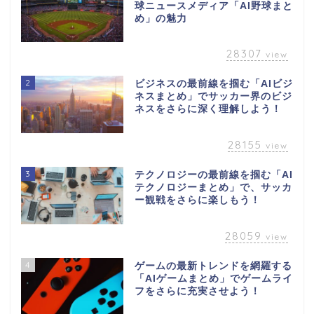
球ニュースメディア「AI野球まと
め」の魅力
28307
view
2
ビジネスの最前線を掴む「AIビジ
ネスまとめ」でサッカー界のビジ
ネスをさらに深く理解しよう！
28155
view
3
テクノロジーの最前線を掴む「AI
テクノロジーまとめ」で、サッカ
ー観戦をさらに楽しもう！
28059
view
4
ゲームの最新トレンドを網羅する
「AIゲームまとめ」でゲームライ
フをさらに充実させよう！