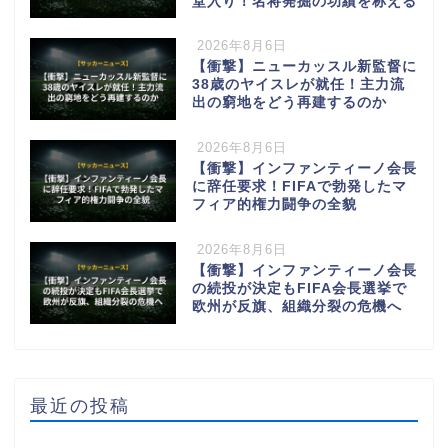
堂入り！名将発掘の功績を称える
2026年8月6日
【衝撃】ニューカッスル新監督に
38歳のヤイスレが就任！主力流
出の窮地をどう再建するのか
2026年8月6日
【衝撃】インファンティーノ会長
に辞任要求！FIFAで勃発したマ
フィア的権力闘争の全貌
2026年8月6日
【衝撃】インファンティーノ会長
の続投が決定もFIFA会長選挙で
欧州が反旗、組織分裂の危機へ
最近の投稿