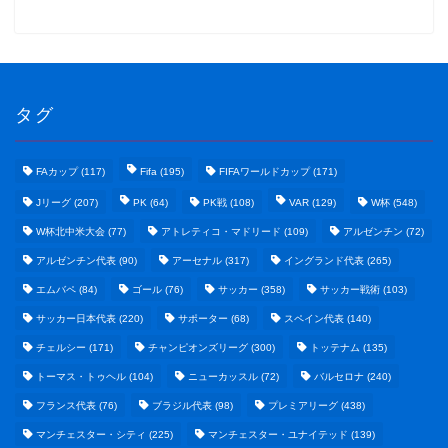
タグ
FAカップ
(117)
Fifa
(195)
FIFAワールドカップ
(171)
Jリーグ
(207)
PK
(64)
PK戦
(108)
VAR
(129)
W杯
(548)
W杯北中米大会
(77)
アトレティコ・マドリード
(109)
アルゼンチン
(72)
アルゼンチン代表
(90)
アーセナル
(317)
イングランド代表
(265)
エムバペ
(84)
ゴール
(76)
サッカー
(358)
サッカー戦術
(103)
サッカー日本代表
(220)
サポーター
(68)
スペイン代表
(140)
野球まとめ
チェルシー
(171)
チャンピオンズリーグ
(300)
トッテナム
(135)
トーマス・トゥヘル
(104)
ニューカッスル
(72)
バルセロナ
(240)
ゲームまとめ
フランス代表
(76)
ブラジル代表
(98)
プレミアリーグ
(438)
マンチェスター・シティ
(225)
マンチェスター・ユナイテッド
(139)
テクノロジーまとめ