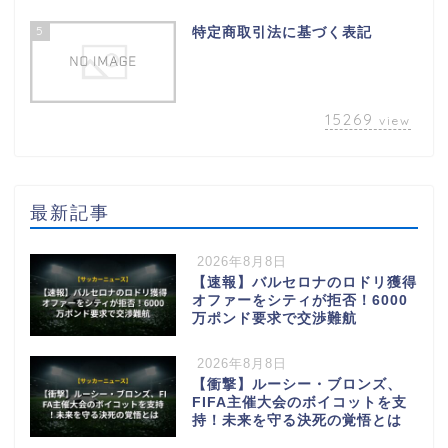
5
特定商取引法に基づく表記
15269
view
最新記事
2026年8月8日
【速報】バルセロナのロドリ獲得
オファーをシティが拒否！6000
万ポンド要求で交渉難航
2026年8月8日
【衝撃】ルーシー・ブロンズ、
FIFA主催大会のボイコットを支
持！未来を守る決死の覚悟とは