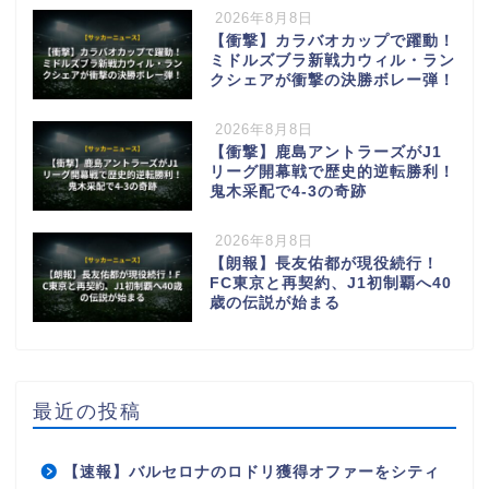
2026年8月8日
【衝撃】カラバオカップで躍動！
ミドルズブラ新戦力ウィル・ラン
クシェアが衝撃の決勝ボレー弾！
2026年8月8日
【衝撃】鹿島アントラーズがJ1
リーグ開幕戦で歴史的逆転勝利！
鬼木采配で4-3の奇跡
2026年8月8日
【朗報】長友佑都が現役続行！
FC東京と再契約、J1初制覇へ40
歳の伝説が始まる
最近の投稿
【速報】バルセロナのロドリ獲得オファーをシティ