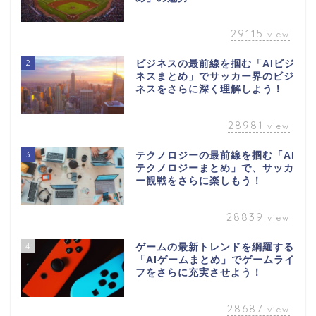
29115
view
2
ビジネスの最前線を掴む「AIビジ
ネスまとめ」でサッカー界のビジ
ネスをさらに深く理解しよう！
28981
view
3
テクノロジーの最前線を掴む「AI
テクノロジーまとめ」で、サッカ
ー観戦をさらに楽しもう！
28839
view
4
ゲームの最新トレンドを網羅する
「AIゲームまとめ」でゲームライ
フをさらに充実させよう！
28687
view