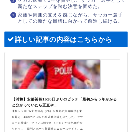
ケガの影響で5年を費やし、サッカー選手として
新たなステップを踏む決意を固めた。
家族や周囲の支えを感じながら、サッカー選手
としての新たな目標に向かって前進し続ける。
詳しい記事の内容はこちらから
【浦和】安部裕葵1616日ぶりのピッチ「最初から５年かかる
と分かっていたら正直や...
浦和レッズFW安部裕葵（26）が長期の負傷離脱を乗
り越え、4年5カ月ぶりの公式戦出場を果たした。アウ
ェーの横浜F・マリノス戦で0－4で迎えた後半36分か
らピッ… - 日刊スポーツ新聞社のニュースサイト、ニ