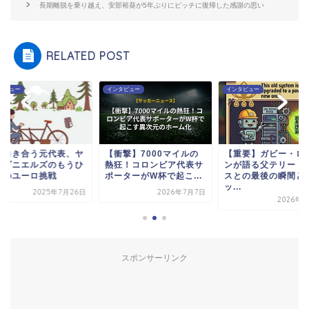
長期離脱を乗り越え、安部裕葵が5年ぶりにピッチに復帰した感謝の思い
RELATED POST
タビュー
インタビュー
インタビュー
と向き合う元代表、ヤ
【衝撃】7000マイルの
【重要】ガビー・ロ
・ダニエルズのもうひ
熱狂！コロンビア代表サ
ンが語る父テリー・
つのユーロ挑戦
ポーターがW杯で起こ...
スとの最後の瞬間と
ッ...
2025年7月26日
2026年7月7日
2026年1
スポンサーリンク