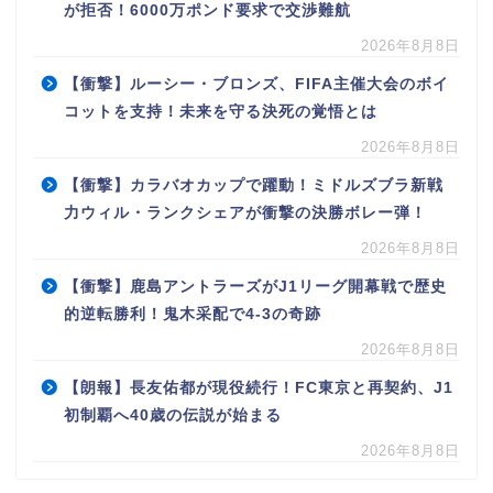
が拒否！6000万ポンド要求で交渉難航
2026年8月8日
【衝撃】ルーシー・ブロンズ、FIFA主催大会のボイ
コットを支持！未来を守る決死の覚悟とは
2026年8月8日
【衝撃】カラバオカップで躍動！ミドルズブラ新戦
力ウィル・ランクシェアが衝撃の決勝ボレー弾！
2026年8月8日
【衝撃】鹿島アントラーズがJ1リーグ開幕戦で歴史
的逆転勝利！鬼木采配で4-3の奇跡
2026年8月8日
【朗報】長友佑都が現役続行！FC東京と再契約、J1
初制覇へ40歳の伝説が始まる
2026年8月8日