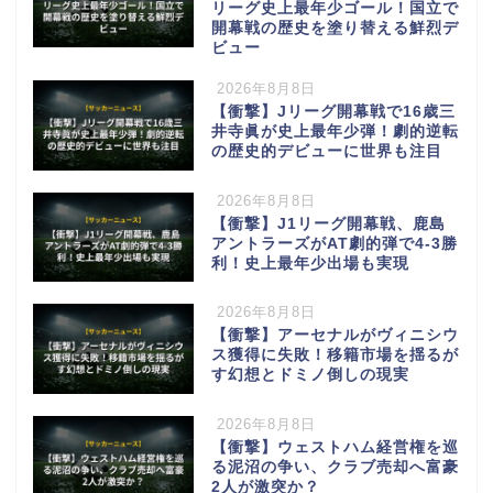
リーグ史上最年少ゴール！国立で
開幕戦の歴史を塗り替える鮮烈デ
ビュー
2026年8月8日
【衝撃】Jリーグ開幕戦で16歳三
井寺眞が史上最年少弾！劇的逆転
の歴史的デビューに世界も注目
2026年8月8日
【衝撃】J1リーグ開幕戦、鹿島
アントラーズがAT劇的弾で4-3勝
利！史上最年少出場も実現
2026年8月8日
【衝撃】アーセナルがヴィニシウ
ス獲得に失敗！移籍市場を揺るが
す幻想とドミノ倒しの現実
2026年8月8日
【衝撃】ウェストハム経営権を巡
る泥沼の争い、クラブ売却へ富豪
2人が激突か？