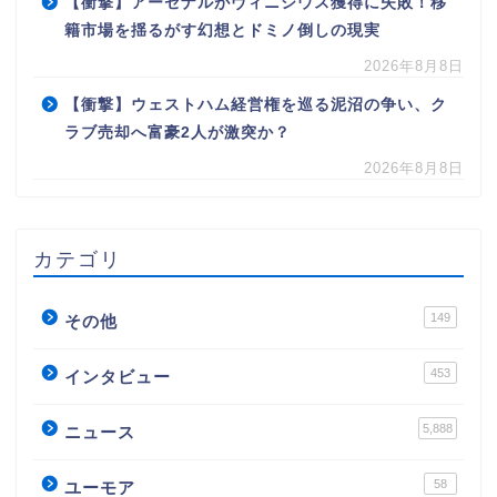
【衝撃】アーセナルがヴィニシウス獲得に失敗！移
籍市場を揺るがす幻想とドミノ倒しの現実
2026年8月8日
【衝撃】ウェストハム経営権を巡る泥沼の争い、ク
ラブ売却へ富豪2人が激突か？
2026年8月8日
カテゴリ
149
その他
453
インタビュー
5,888
ニュース
58
ユーモア