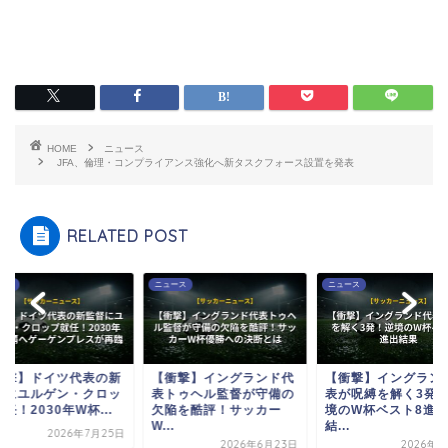
HOME
ニュース
JFA、倫理・コンプライアンス強化へ新タスクフォース設置を発表
RELATED POST
ース
ニュース
ニュース
衝撃】ドイツ代表の新
【衝撃】イングランド代
【衝撃】イングラン
督にユルゲン・クロッ
表トゥヘル監督が守備の
表が呪縛を解く3発
任！2030年W杯...
欠陥を酷評！サッカー
境のW杯ベスト8進
W...
結...
2026年7月25日
2026年6月23日
2026年7