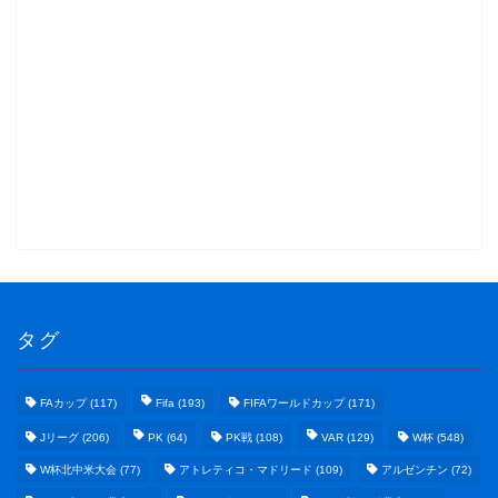
タグ
FAカップ
(117)
Fifa
(193)
FIFAワールドカップ
(171)
Jリーグ
(206)
PK
(64)
PK戦
(108)
VAR
(129)
W杯
(548)
W杯北中米大会
(77)
アトレティコ・マドリード
(109)
アルゼンチン
(72)