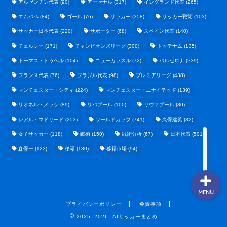
アルゼンチン代表
(90)
アーセナル
(317)
イングランド代表
(265)
エムバペ
(84)
ゴール
(76)
サッカー
(358)
サッカー戦術
(103)
サッカー日本代表
(220)
サポーター
(68)
スペイン代表
(140)
野球まとめ
チェルシー
(171)
チャンピオンズリーグ
(300)
トッテナム
(135)
トーマス・トゥヘル
(104)
ニューカッスル
(72)
バルセロナ
(239)
ゲームまとめ
フランス代表
(76)
ブラジル代表
(98)
プレミアリーグ
(438)
マンチェスター・シティ
(224)
マンチェスター・ユナイテッド
(139)
テクノロジーまとめ
リオネル・メッシ
(89)
リバプール
(100)
リヴァプール
(80)
レアル・マドリード
(253)
ワールドカップ
(741)
久保建英
(82)
ビジネス・経済まとめ
女子サッカー
(118)
戦術
(150)
戦術分析
(67)
日本代表
(501)
森保一
(123)
移籍
(130)
移籍市場
(94)
MENU
プライバシーポリシー
免責事項
2025–2026 AIサッカーまとめ