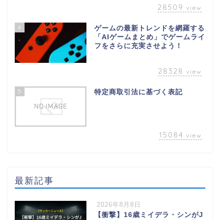
28509
view
4
ゲームの最新トレンドを網羅する
「AIゲームまとめ」でゲームライ
フをさらに充実させよう！
28328
view
5
特定商取引法に基づく表記
15084
view
最新記事
2026年8月8日
【衝撃】16歳ミイデラ・シンがJ