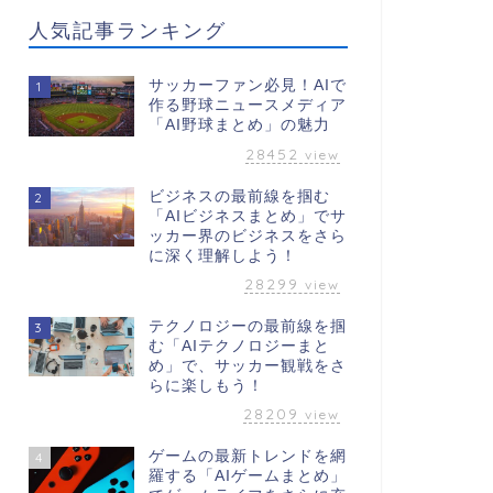
人気記事ランキング
サッカーファン必見！AIで
1
作る野球ニュースメディア
「AI野球まとめ」の魅力
28452
view
ビジネスの最前線を掴む
2
「AIビジネスまとめ」でサ
ッカー界のビジネスをさら
に深く理解しよう！
28299
view
テクノロジーの最前線を掴
3
む「AIテクノロジーまと
め」で、サッカー観戦をさ
らに楽しもう！
28209
view
ゲームの最新トレンドを網
4
羅する「AIゲームまとめ」