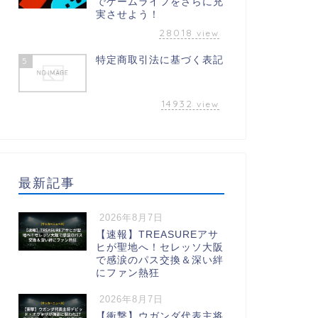
でゲームライフをさらに充
実させよう！
28018
view
特定商取引法に基づく表記
5
14932
view
最新記事
2026年8月7日
【速報】TREASUREアサ
ヒが聖地へ！セレッソ大阪
で感涙のパス交換＆深い絆
にファン熱狂
2026年8月7日
【衝撃】ウガンダ代表主将