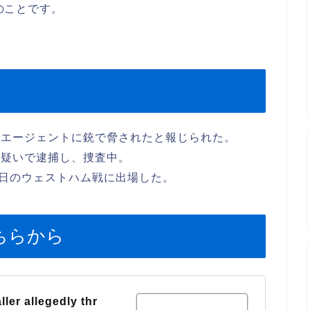
たとのことです。
でエージェントに銃で脅されたと報じられた。
の疑いで逮捕し、捜査中。
3日のウェストハム戦に出場した。
ちらから
ler allegedly thr