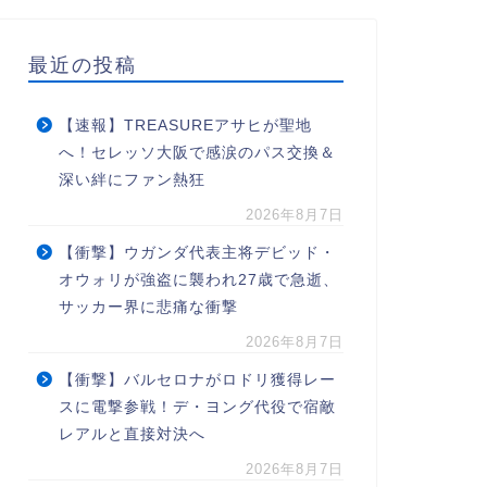
最近の投稿
【速報】TREASUREアサヒが聖地
へ！セレッソ大阪で感涙のパス交換＆
深い絆にファン熱狂
2026年8月7日
【衝撃】ウガンダ代表主将デビッド・
オウォリが強盗に襲われ27歳で急逝、
サッカー界に悲痛な衝撃
2026年8月7日
【衝撃】バルセロナがロドリ獲得レー
スに電撃参戦！デ・ヨング代役で宿敵
レアルと直接対決へ
2026年8月7日