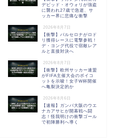
デビッド・オウォリが強盗
に襲われ27歳で急逝、サ
ッカー界に悲痛な衝撃
2026年8月7日
【衝撃】バルセロナがロド
リ獲得レースに電撃参戦！
デ・ヨング代役で宿敵レア
ルと直接対決へ
2026年8月7日
【衝撃】欧州サッカー連盟
がFIFA主催大会のボイコ
ットを示唆！女子W杯開催
へ亀裂決定的か
2026年8月6日
【速報】ガンバ大阪のウエ
ナカアサヒが開幕戦へ闘
志！怪我明けの衝撃ゴール
で初陣勝利へ導く