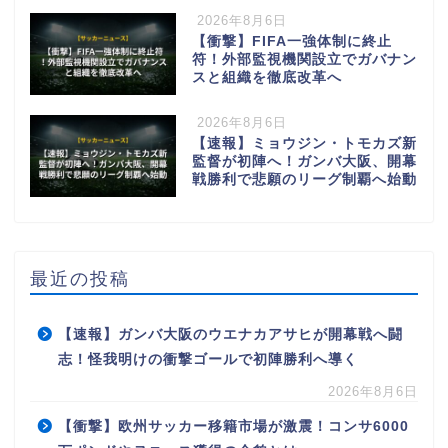
2026年8月6日
【衝撃】FIFA一強体制に終止
符！外部監視機関設立でガバナン
スと組織を徹底改革へ
2026年8月6日
【速報】ミョウジン・トモカズ新
監督が初陣へ！ガンバ大阪、開幕
戦勝利で悲願のリーグ制覇へ始動
最近の投稿
【速報】ガンバ大阪のウエナカアサヒが開幕戦へ闘
志！怪我明けの衝撃ゴールで初陣勝利へ導く
2026年8月6日
【衝撃】欧州サッカー移籍市場が激震！コンサ6000