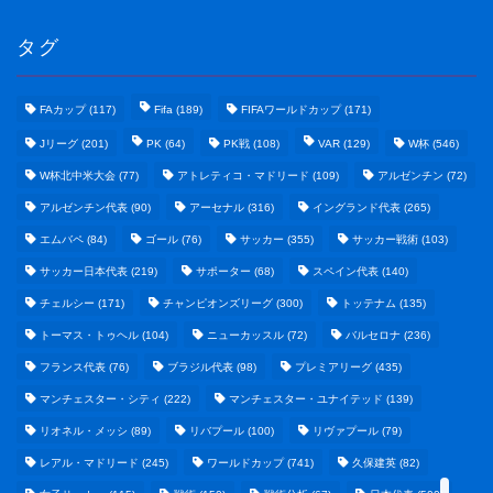
タグ
FAカップ
(117)
Fifa
(189)
FIFAワールドカップ
(171)
Jリーグ
(201)
PK
(64)
PK戦
(108)
VAR
(129)
W杯
(546)
W杯北中米大会
(77)
アトレティコ・マドリード
(109)
アルゼンチン
(72)
アルゼンチン代表
(90)
アーセナル
(316)
イングランド代表
(265)
エムバペ
(84)
ゴール
(76)
サッカー
(355)
サッカー戦術
(103)
サッカー日本代表
(219)
サポーター
(68)
スペイン代表
(140)
野球まとめ
チェルシー
(171)
チャンピオンズリーグ
(300)
トッテナム
(135)
トーマス・トゥヘル
(104)
ニューカッスル
(72)
バルセロナ
(236)
ゲームまとめ
フランス代表
(76)
ブラジル代表
(98)
プレミアリーグ
(435)
マンチェスター・シティ
(222)
マンチェスター・ユナイテッド
(139)
テクノロジーまとめ
リオネル・メッシ
(89)
リバプール
(100)
リヴァプール
(79)
レアル・マドリード
(245)
ワールドカップ
(741)
久保建英
(82)
ビジネス・経済まとめ