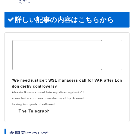
えた。
詳しい記事の内容はこちらから
‘We need justice’: WSL managers call for VAR after Lon
don derby controversy
Alessia Russo scored late equaliser against Ch
elsea but match was overshadowed by Arsenal
having two goals disallowed
The Telegraph
参照元について