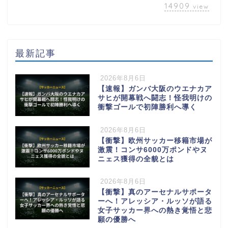
14909
view
最新記事
2026年8月6日
【速報】ガンバ大阪のウエナカア
サヒが開幕戦へ闘志！怪我明けの
衝撃ゴールで初陣勝利へ導く
2026年8月6日
【衝撃】欧州サッカー移籍市場が
激震！コンサ6000万ポンドやヌ
ニェス獲得の全貌とは
2026年8月6日
【衝撃】真のアーセナルサポータ
ーへ！アレッシア・ルッソが語る
女子サッカー界への熱き覚悟と悲
願の優勝へ