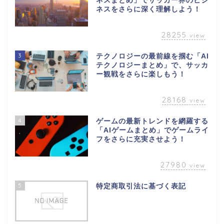
ネスまとめ」でサッカー界のビジ
ネスをさらに深く理解しよう！
28255
view
3
テクノロジーの最前線を掴む「AI
テクノロジーまとめ」で、サッカ
ー観戦をさらに楽しもう！
28168
view
4
ゲームの最新トレンドを網羅する
「AIゲームまとめ」でゲームライ
フをさらに充実させよう！
27980
view
5
特定商取引法に基づく表記