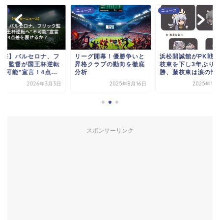
ース
ニュース
ニュース
衝撃】バルセロナ、フ
リーグ開幕！優勝争いと
浜松開誠館がPK戦で
ック監督が国王杯逆転
昇格クラブの動向を徹底
枝東を下し3年ぶり
不可能”宣言！4点...
分析
勝、藤枝東は涙の惜
2026年3月3日
2025年8月16日
2025年11
スポンサーリンク