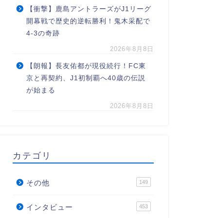
【衝撃】鹿島アントラーズがJ1リーグ
開幕戦で歴史的逆転勝利！鬼木采配で
4-3の奇跡
2026年8月8日
【朗報】長友佑都が現役続行！FC東
京と再契約、J1初制覇へ40歳の伝説
が始まる
2026年8月8日
カテゴリ
その他
149
インタビュー
453