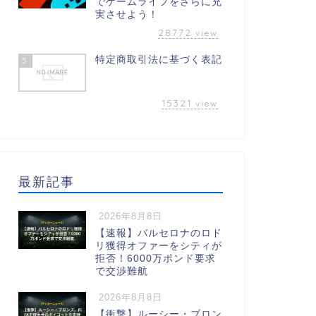
でゲームライフをさらに充
実させよう！
28772
view
特定商取引法に基づく表記
5
15321
view
最新記事
2026年8月8日
【速報】バルセロナのロド
リ獲得オファーをシティが
拒否！6000万ポンド要求
で交渉難航
2026年8月8日
【衝撃】ルーシー・ブロン