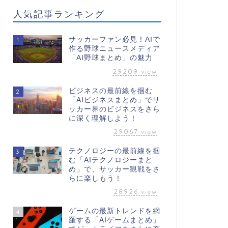
人気記事ランキング
サッカーファン必見！AIで
1
作る野球ニュースメディア
「AI野球まとめ」の魅力
29209
view
ビジネスの最前線を掴む
2
「AIビジネスまとめ」でサ
ッカー界のビジネスをさら
に深く理解しよう！
29067
view
テクノロジーの最前線を掴
3
む「AIテクノロジーまと
め」で、サッカー観戦をさ
らに楽しもう！
28926
view
ゲームの最新トレンドを網
4
羅する「AIゲームまとめ」