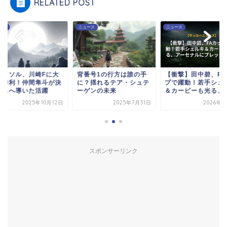
RELATED POST
ース
ニュース
ニュース
レイソル、川崎Fに大
背番号1の行方は誰の手
【衝撃】田中碧、FA
転勝利！仲間隼斗が決
に？揺れるテア・シュテ
プで躍動！若手シェ
進出へ導いた活躍
ーゲンの未来
＆カービーも光る、ア.
2025年10月12日
2025年7月31日
2026年4
スポンサーリンク