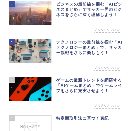
2
ビジネスの最前線を掴む「AIビジ
ネスまとめ」でサッカー界のビジ
ネスをさらに深く理解しよう！
28543
view
3
テクノロジーの最前線を掴む「AI
テクノロジーまとめ」で、サッカ
ー観戦をさらに楽しもう！
28435
view
4
ゲームの最新トレンドを網羅する
「AIゲームまとめ」でゲームライ
フをさらに充実させよう！
28252
view
5
特定商取引法に基づく表記