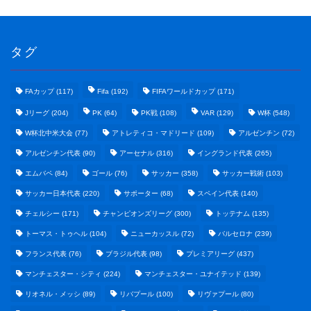
タグ
FAカップ
(117)
Fifa
(192)
FIFAワールドカップ
(171)
Jリーグ
(204)
PK
(64)
PK戦
(108)
VAR
(129)
W杯
(548)
W杯北中米大会
(77)
アトレティコ・マドリード
(109)
アルゼンチン
(72)
アルゼンチン代表
(90)
アーセナル
(316)
イングランド代表
(265)
エムバペ
(84)
ゴール
(76)
サッカー
(358)
サッカー戦術
(103)
サッカー日本代表
(220)
サポーター
(68)
スペイン代表
(140)
野球まとめ
チェルシー
(171)
チャンピオンズリーグ
(300)
トッテナム
(135)
トーマス・トゥヘル
(104)
ニューカッスル
(72)
バルセロナ
(239)
ゲームまとめ
フランス代表
(76)
ブラジル代表
(98)
プレミアリーグ
(437)
マンチェスター・シティ
(224)
マンチェスター・ユナイテッド
(139)
テクノロジーまとめ
リオネル・メッシ
(89)
リバプール
(100)
リヴァプール
(80)