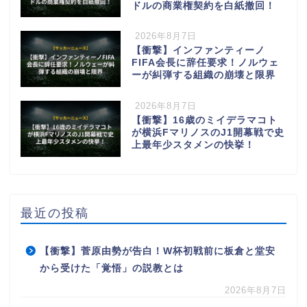
ドルの商業権契約を白紙撤回！
2026年8月7日
【衝撃】インファンティーノ
FIFA会長に辞任要求！ノルウェ
ーが糾弾する組織の崩壊と限界
2026年8月7日
【衝撃】16歳のミイデラマコト
が横浜FマリノスのJ1開幕戦で史
上最年少スタメンの快挙！
最近の投稿
【衝撃】菅原由勢が告白！W杯初戦前に板倉と堂安
から受けた「覚悟」の説教とは
2026年8月7日