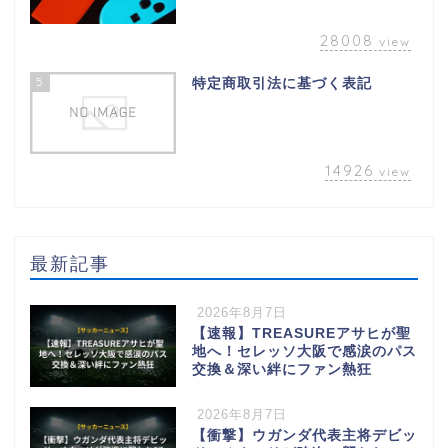
28008
view
5
特定商取引法に基づく表記
14926
view
最新記事
2026年8月7日
【速報】TREASUREアサヒが聖
地へ！セレッソ大阪で感涙のパス
交換＆深い絆にファン熱狂
2026年8月7日
【衝撃】ウガンダ代表主将デビッ