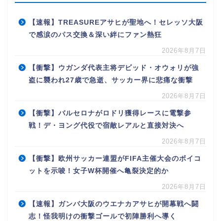
【速報】TREASUREアサヒが聖地へ！セレッソ大阪
で感涙のパス交換＆深い絆にファン熱狂
2026年8月7日
【衝撃】ウガンダ代表主将デビッド・オウォリが強
盗に襲われ27歳で急逝、サッカー界に悲痛な衝撃
2026年8月7日
【衝撃】バルセロナがロドリ獲得レースに電撃参
戦！デ・ヨング代役で宿敵レアルと直接対決へ
2026年8月7日
【衝撃】欧州サッカー連盟がFIFA主催大会のボイコ
ットを示唆！女子W杯開催へ亀裂決定的か
2026年8月7日
【速報】ガンバ大阪のウエナカアサヒが開幕戦へ闘
志！怪我明けの衝撃ゴールで初陣勝利へ導く