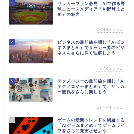
1
サッカーファン必見！AIで作る野
球ニュースメディア「AI野球まと
め」の魅力
28442
view
2
ビジネスの最前線を掴む「AIビジ
ネスまとめ」でサッカー界のビジ
ネスをさらに深く理解しよう！
28285
view
3
テクノロジーの最前線を掴む「AI
テクノロジーまとめ」で、サッカ
ー観戦をさらに楽しもう！
28194
view
4
ゲームの最新トレンドを網羅する
「AIゲームまとめ」でゲームライ
フをさらに充実させよう！