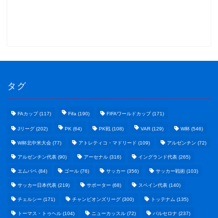
タグ
FAカップ
(117)
Fifa
(190)
FIFAワールドカップ
(171)
Jリーグ
(202)
PK
(64)
PK戦
(108)
VAR
(129)
W杯
(546)
W杯北中米大会
(77)
アトレティコ・マドリード
(109)
アルゼンチン
(72)
アルゼンチン代表
(90)
アーセナル
(316)
イングランド代表
(265)
エムバペ
(84)
ゴール
(76)
サッカー
(356)
サッカー戦術
(103)
サッカー日本代表
(219)
サポーター
(68)
スペイン代表
(140)
野球まとめ
チェルシー
(171)
チャンピオンズリーグ
(300)
トッテナム
(135)
トーマス・トゥヘル
(104)
ニューカッスル
(72)
バルセロナ
(237)