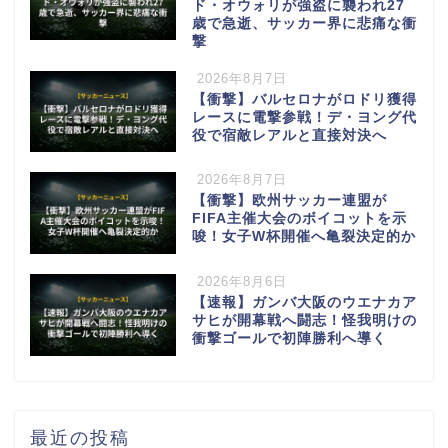
ド・オウォリが強盗に襲われ27
歳で急逝、サッカー界に悲痛な衝
撃
2026年8月7日
【衝撃】バルセロナがロドリ獲得
レースに電撃参戦！デ・ヨング代
役で宿敵レアルと直接対決へ
2026年8月7日
【衝撃】欧州サッカー連盟が
FIFA主催大会のボイコットを示
唆！女子W杯開催へ亀裂決定的か
2026年8月6日
【速報】ガンバ大阪のウエナカア
サヒが開幕戦へ闘志！怪我明けの
衝撃ゴールで初陣勝利へ導く
最近の投稿