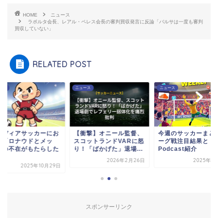
HOME
ニュース
ラポルタ会長、レアル・ペレス会長の審判買収発言に反論「バルサは一度も審判
買収していない」
RELATED POST
ース
ニュース
ニュース
ンディアサッカーにお
【衝撃】オニール監督、
今週のサッカーまと
る「ロナウドとメッ
スコットランドVARに怒
ーグ戦注目結果と
」の不在がもたらした
り！「ばかげた」退場...
Podcast紹介
.
2026年2月26日
2025年8
2025年10月29日
スポンサーリンク