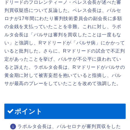
ドリードのフロレンティーノ・ペレス会長が述べた審
判買収疑惑について反論した。ペレス会長は、バルセ
ロナが17年間にわたり審判技術委員会の副会長に多額
の金銭を支払っていたことを非難。これに対し、ラポ
ルタ会長は「バルサは審判を買収したことは一度もな
い」と強調し、Rマドリードが「バルサ病」にかかって
いると批判した。さらに、Rマドリードの試合で不正判
定があったことを挙げ、バルサが不公平に扱われてい
ると訴えた。ラポルタ会長は、Rマドリードがバルサの
黄金期に対して被害妄想を抱いていると指摘し、バル
サが最高のプレーをしていたことを改めて強調した。
ポイント
ラポルタ会長は、バルセロナが審判買収をした