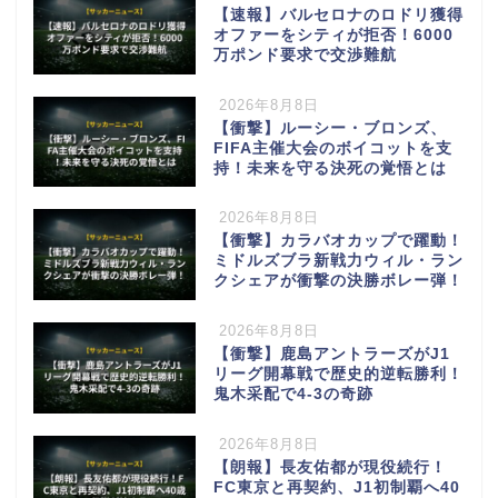
【速報】バルセロナのロドリ獲得
オファーをシティが拒否！6000
万ポンド要求で交渉難航
2026年8月8日
【衝撃】ルーシー・ブロンズ、
FIFA主催大会のボイコットを支
持！未来を守る決死の覚悟とは
2026年8月8日
【衝撃】カラバオカップで躍動！
ミドルズブラ新戦力ウィル・ラン
クシェアが衝撃の決勝ボレー弾！
2026年8月8日
【衝撃】鹿島アントラーズがJ1
リーグ開幕戦で歴史的逆転勝利！
鬼木采配で4-3の奇跡
2026年8月8日
【朗報】長友佑都が現役続行！
FC東京と再契約、J1初制覇へ40