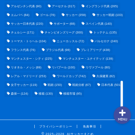
アルゼンチン代表
(90)
アーセナル
(317)
イングランド代表
(265)
エムバペ
(84)
ゴール
(76)
サッカー
(358)
サッカー戦術
(103)
サッカー日本代表
(220)
サポーター
(68)
スペイン代表
(140)
野球まとめ
チェルシー
(171)
チャンピオンズリーグ
(300)
トッテナム
(135)
トーマス・トゥヘル
(104)
ニューカッスル
(72)
バルセロナ
(240)
ゲームまとめ
フランス代表
(76)
ブラジル代表
(98)
プレミアリーグ
(438)
マンチェスター・シティ
(225)
マンチェスター・ユナイテッド
(139)
テクノロジーまとめ
リオネル・メッシ
(89)
リバプール
(100)
リヴァプール
(80)
レアル・マドリード
(253)
ワールドカップ
(742)
久保建英
(82)
ビジネス・経済まとめ
女子サッカー
(119)
戦術
(150)
戦術分析
(67)
日本代表
(501)
森保一
(124)
移籍
(130)
移籍市場
(95)
MENU
プライバシーポリシー
免責事項
2025–2026 AIサッカーまとめ