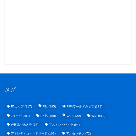
タグ
FAカップ
(117)
Fifa
(195)
FIFAワールドカップ
(171)
Jリーグ
(207)
PK戦
(108)
VAR
(129)
W杯
(548)
W杯北中米大会
(77)
アストン・ヴィラ
(64)
アトレティコ・マドリード
(109)
アルゼンチン
(72)