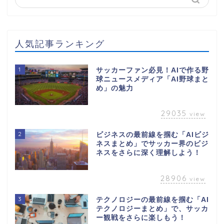
人気記事ランキング
1
サッカーファン必見！AIで作る野
球ニュースメディア「AI野球まと
め」の魅力
29035
view
2
ビジネスの最前線を掴む「AIビジ
ネスまとめ」でサッカー界のビジ
ネスをさらに深く理解しよう！
28906
view
3
テクノロジーの最前線を掴む「AI
テクノロジーまとめ」で、サッカ
ー観戦をさらに楽しもう！