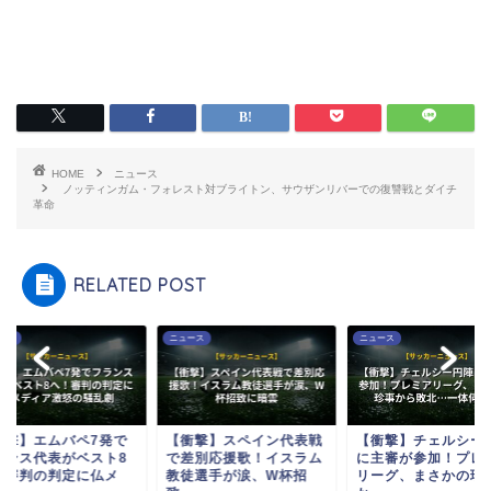
HOME
ニュース
ノッティンガム・フォレスト対ブライトン、サウザンリバーでの復讐戦とダイチ
革命
RELATED POST
ース
ニュース
ニュース
衝撃】エムバペ7発で
【衝撃】スペイン代表戦
【衝撃】チェルシー
ランス代表がベスト8
で差別応援歌！イスラム
に主審が参加！プレ
！審判の判定に仏メ
教徒選手が涙、W杯招
リーグ、まさかの珍