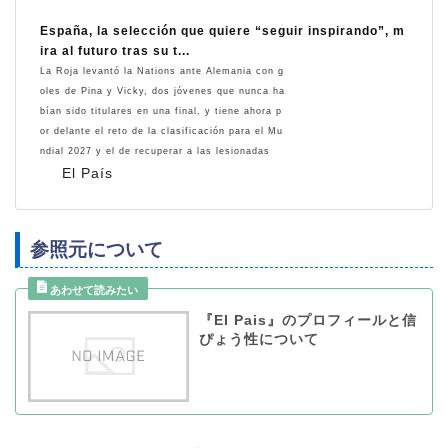
España, la selección que quiere “seguir inspirando”, m
ira al futuro tras su t...
La Roja levantó la Nations ante Alemania con g
oles de Pina y Vicky, dos jóvenes que nunca ha
bían sido titulares en una final, y tiene ahora p
or delante el reto de la clasificación para el Mu
ndial 2027 y el de recuperar a las lesionadas
El País
参照元について
『El Pais』のプロフィールと信
ぴょう性について