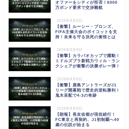
オファーをシティが拒否！6000
万ポンド要求で交渉難航
2026年8月8日
【衝撃】ルーシー・ブロンズ、
FIFA主催大会のボイコットを支
持！未来を守る決死の覚悟とは
2026年8月8日
【衝撃】カラバオカップで躍動！
ミドルズブラ新戦力ウィル・ラン
クシェアが衝撃の決勝ボレー弾！
2026年8月8日
【衝撃】鹿島アントラーズがJ1
リーグ開幕戦で歴史的逆転勝利！
鬼木采配で4-3の奇跡
2026年8月8日
【朗報】長友佑都が現役続行！
FC東京と再契約、J1初制覇へ40
歳の伝説が始まる