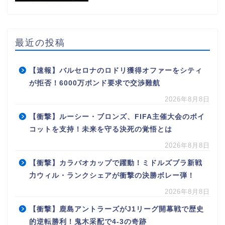
最近の投稿
【速報】バルセロナのロドリ獲得オファーをシティ
が拒否！6000万ポンド要求で交渉難航
2026年8月8日
【衝撃】ルーシー・ブロンズ、FIFA主催大会のボイ
コットを支持！未来を守る決死の覚悟とは
2026年8月8日
【衝撃】カラバオカップで躍動！ミドルズブラ新戦
力ウィル・ランクシェアが衝撃の決勝ボレー弾！
2026年8月8日
【衝撃】鹿島アントラーズがJ1リーグ開幕戦で歴史
的逆転勝利！鬼木采配で4-3の奇跡