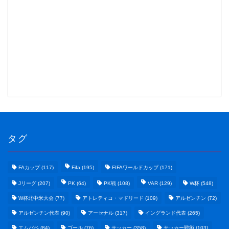
タグ
FAカップ
(117)
Fifa
(195)
FIFAワールドカップ
(171)
Jリーグ
(207)
PK
(64)
PK戦
(108)
VAR
(129)
W杯
(548)
W杯北中米大会
(77)
アトレティコ・マドリード
(109)
アルゼンチン
(72)
アルゼンチン代表
(90)
アーセナル
(317)
イングランド代表
(265)
エムバペ
(84)
ゴール
(76)
サッカー
(358)
サッカー戦術
(103)