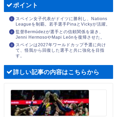
ポイント
スペイン女子代表がドイツに勝利し、Nations
Leagueを制覇。若手選手PinaとVickyが活躍。
監督Bermúdezが選手との信頼関係を築き、
Jenni HermosoやMapi Leónを復帰させた。
スペインは2027年ワールドカップ予選に向け
て、怪我から回復した選手と共に強化を目指
す。
詳しい記事の内容はこちらから