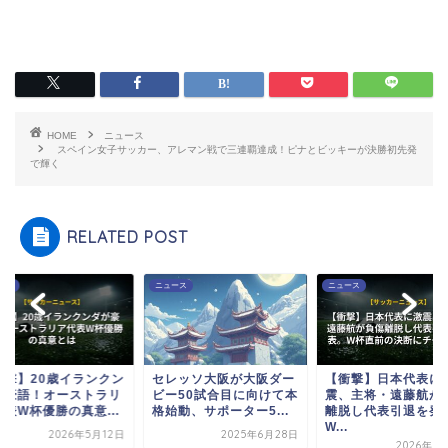
HOME
ニュース
スペイン女子サッカー、アレマン戦で三連覇達成！ピナとビッキーが決勝初先発
で輝く
RELATED POST
ース
ニュース
ニュース
衝撃】20歳イランクン
セレッソ大阪が大阪ダー
【衝撃】日本代表に
が豪語！オーストラリ
ビー50試合目に向けて本
震、主将・遠藤航が
代表W杯優勝の真意...
格始動、サポーター5...
離脱し代表引退を発
W...
2026年5月12日
2025年6月28日
2026年6