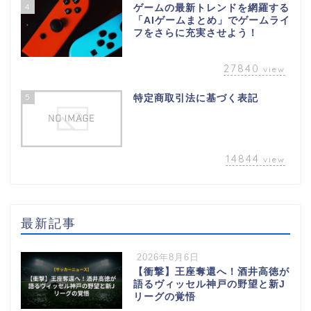
4
ゲームの最新トレンドを網羅する
「AIゲームまとめ」でゲームライ
フをさらに充実させよう！
27840
view
5
特定商取引法に基づく表記
14844
view
最新記事
2026年8月6日
【衝撃】王座奪還へ！酒井高徳が
語るヴィッセル神戸の野望と新J
リーグの覚悟