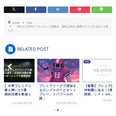
HOME
分析
「華やかなFIFAワールドカップ抽選会、過剰な演出と豪華ゲストが引き起こす虚
しさ」
RELATED POST
分析
分析
衝撃】今季プレミアリ
プレミアリーグで増加す
【衝撃】プレミア勢
グで最も輝いた5選
るロングスローとセット
州制覇に迫る！3勝で
！圧倒的活躍を数値と
プレー、リバプールの
残留、シティ alo...
.
課...
2026年1
2026年5月25日
2025年10月19日