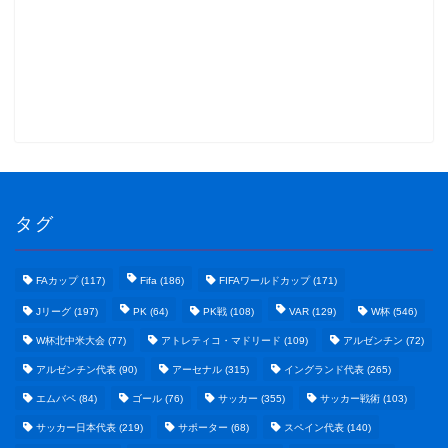
タグ
FAカップ
(117)
Fifa
(186)
FIFAワールドカップ
(171)
Jリーグ
(197)
PK
(64)
PK戦
(108)
VAR
(129)
W杯
(546)
W杯北中米大会
(77)
アトレティコ・マドリード
(109)
アルゼンチン
(72)
アルゼンチン代表
(90)
アーセナル
(315)
イングランド代表
(265)
エムバペ
(84)
ゴール
(76)
サッカー
(355)
サッカー戦術
(103)
サッカー日本代表
(219)
サポーター
(68)
スペイン代表
(140)
野球まとめ