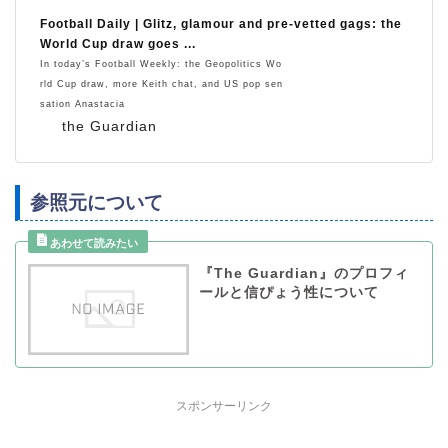
Football Daily | Glitz, glamour and pre-vetted gags: the
World Cup draw goes ...
In today’s Football Weekly: the Geopolitics Wo
rld Cup draw, more Keith chat, and US pop sen
sation Anastacia
the Guardian
参照元について
『The Guardian』のプロフィ
ールと信ぴょう性について
スポンサーリンク