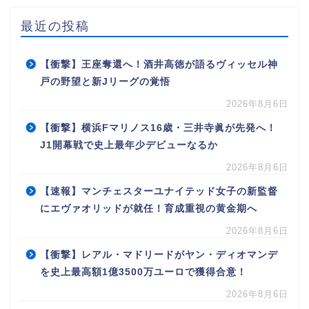
最近の投稿
【衝撃】王座奪還へ！酒井高徳が語るヴィッセル神
戸の野望と新Jリーグの覚悟
2026年8月6日
【衝撃】横浜Fマリノス16歳・三井寺眞が先発へ！
J1開幕戦で史上最年少デビューなるか
2026年8月6日
【速報】マンチェスターユナイテッド女子の新監督
にエヴァオリッドが就任！育成重視の黄金期へ
2026年8月6日
【衝撃】レアル・マドリードがヤン・ディオマンデ
を史上最高額1億3500万ユーロで獲得合意！
2026年8月6日