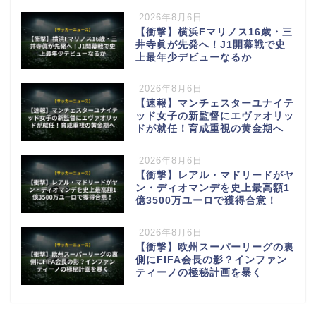
2026年8月6日
【衝撃】横浜Fマリノス16歳・三
井寺眞が先発へ！J1開幕戦で史
上最年少デビューなるか
2026年8月6日
【速報】マンチェスターユナイテ
ッド女子の新監督にエヴァオリッ
ドが就任！育成重視の黄金期へ
2026年8月6日
【衝撃】レアル・マドリードがヤ
ン・ディオマンデを史上最高額1
億3500万ユーロで獲得合意！
2026年8月6日
【衝撃】欧州スーパーリーグの裏
側にFIFA会長の影？インファン
ティーノの極秘計画を暴く