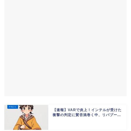
【速報】VARで炎上！インテルが受けた
衝撃の判定に賛否渦巻く中、リバプー...