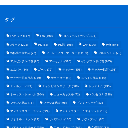
タグ
FAカップ
(117)
Fifa
(190)
FIFAワールドカップ
(171)
Jリーグ
(203)
PK
(64)
PK戦
(108)
VAR
(129)
W杯
(546)
W杯北中米大会
(77)
アトレティコ・マドリード
(109)
アルゼンチン
(72)
アルゼンチン代表
(90)
アーセナル
(316)
イングランド代表
(265)
エムバペ
(84)
ゴール
(76)
サッカー
(358)
サッカー戦術
(103)
サッカー日本代表
(219)
サポーター
(68)
スペイン代表
(140)
野球まとめ
チェルシー
(171)
チャンピオンズリーグ
(300)
トッテナム
(135)
トーマス・トゥヘル
(104)
ニューカッスル
(72)
バルセロナ
(238)
ゲームまとめ
フランス代表
(76)
ブラジル代表
(98)
プレミアリーグ
(436)
マンチェスター・シティ
(224)
マンチェスター・ユナイテッド
(139)
テクノロジーまとめ
リオネル・メッシ
(89)
リバプール
(100)
リヴァプール
(80)
レアル・マドリード
(250)
ワールドカップ
(741)
久保建英
(82)