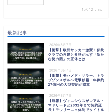
15012
view
最新記事
2026年8月7日
【衝撃】欧州サッカー激変！伝統
クラブの再建と昇格が示す「新た
な勢力図」の正体とは
2026年8月7日
【衝撃】モハメド・サラー、トラ
ブゾンスポルへ電撃移籍！年俸約
27億円の大型契約が成立
2026年8月7日
【速報】ヴィニシウスがレアル・
マドリードと2032年まで契約延
長！モウリーニョ体制でタイトル