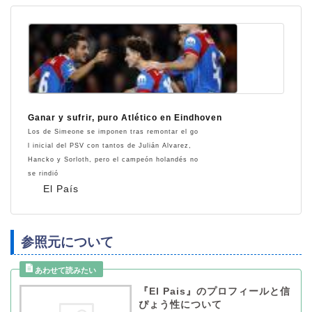
Ganar y sufrir, puro Atlético en Eindhoven
Los de Simeone se imponen tras remontar el go
l inicial del PSV con tantos de Julián Alvarez,
Hancko y Sorloth, pero el campeón holandés no
se rindió
El País
参照元について
『El Pais』のプロフィールと信
ぴょう性について