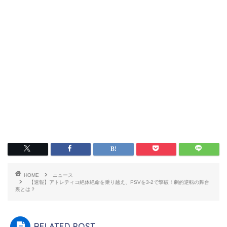
HOME
ニュース
【速報】アトレティコ絶体絶命を乗り越え、PSVを3-2で撃破！劇的逆転の舞台
裏とは？
RELATED POST