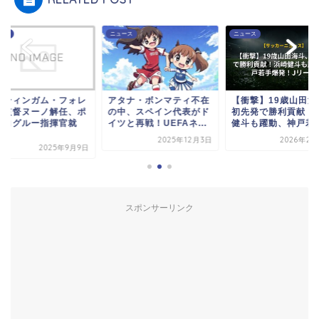
ース
ニュース
ニュース
ッティンガム・フォレ
アタナ・ボンマティ不在
【衝撃】19歳山田海
ト監督ヌーノ解任、ポ
の中、スペイン代表がド
初先発で勝利貢献！
テコグルー指揮官就
イツと再戦！UEFAネ...
健斗も躍動、神戸若手.
.
2025年12月3日
2026年2月
2025年9月9日
スポンサーリンク