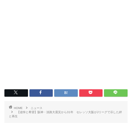
HOME
ニュース
【追悼と希望】阪神・淡路大震災から31年 セレッソ大阪がJリーグで示した絆
と再生