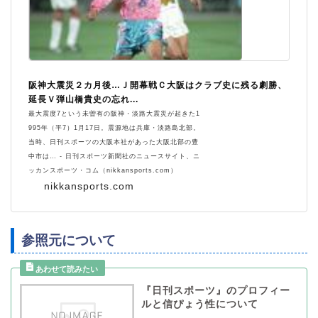
阪神大震災２カ月後…Ｊ開幕戦Ｃ大阪はクラブ史に残る劇勝、
延長Ｖ弾山橋貴史の忘れ...
最大震度7という未曽有の阪神・淡路大震災が起きた1
995年（平7）1月17日。震源地は兵庫・淡路島北部。
当時、日刊スポーツの大阪本社があった大阪北部の豊
中市は… - 日刊スポーツ新聞社のニュースサイト、ニ
ッカンスポーツ・コム（nikkansports.com）
nikkansports.com
参照元について
『日刊スポーツ』のプロフィー
ルと信ぴょう性について