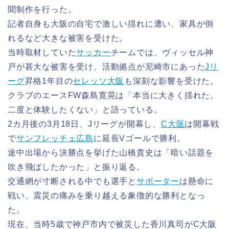
聞制作を行った。
記者自身も大阪の自宅で激しい揺れに遭い、家具が倒
れるなど大きな被害を受けた。
当時取材していた
サッカー
チームでは、ヴィッセル神
戸が甚大な被害を受け、活動拠点が尼崎市にあった
Jリ
ーグ
昇格1年目の
セレッソ大阪
も深刻な影響を受けた。
クラブのエースFW森島寛晃は「本当に大きく揺れた。
二度と体験したくない」と語っている。
2カ月後の3月18日、Jリーグが開幕し、
C大阪
は開幕戦
で
サンフレッチェ広島
に延長Vゴールで勝利。
途中出場から決勝点を挙げた山橋貴史は「暗い話題を
吹き飛ばしたかった」と振り返る。
交通網が寸断される中でも選手と
サポーター
は懸命に
戦い、震災の痛みを乗り越える象徴的な勝利となっ
た。
現在、当時5歳で神戸市内で被災した香川真司がC大阪