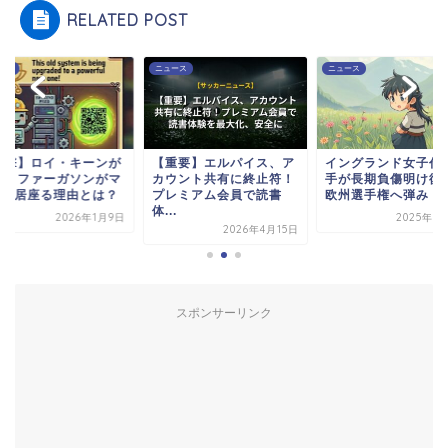
RELATED POST
ース
ニュース
ニュース
衝撃】ロイ・キーンが
【重要】エルパイス、ア
イングランド女子代
る！ファーガソンがマ
カウント共有に終止符！
手が長期負傷明け復
Uに居座る理由とは？
プレミアム会員で読書
欧州選手権へ弾み
体...
2026年1月9日
2025年5
2026年4月15日
スポンサーリンク