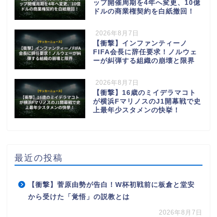
ップ開催周期を4年へ変更、10億
ドルの商業権契約を白紙撤回！
2026年8月7日
【衝撃】インファンティーノ
FIFA会長に辞任要求！ノルウェ
ーが糾弾する組織の崩壊と限界
2026年8月7日
【衝撃】16歳のミイデラマコト
が横浜FマリノスのJ1開幕戦で史
上最年少スタメンの快挙！
最近の投稿
【衝撃】菅原由勢が告白！W杯初戦前に板倉と堂安
から受けた「覚悟」の説教とは
2026年8月7日