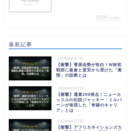
15041
view
最新記事
2026年8月7日
【衝撃】菅原由勢が告白！W杯初
戦前に板倉と堂安から受けた「覚
悟」の説教とは
2026年8月7日
【衝撃】通算200得点！ニューカ
ッスルの伝説ジャッキー・ミルバ
ーンが体現した「奇跡のキャリ
ア」とは
2026年8月7日
【衝撃】アフリカネイションズカ