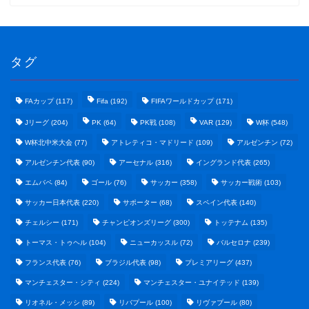
タグ
FAカップ
(117)
Fifa
(192)
FIFAワールドカップ
(171)
Jリーグ
(204)
PK
(64)
PK戦
(108)
VAR
(129)
W杯
(548)
W杯北中米大会
(77)
アトレティコ・マドリード
(109)
アルゼンチン
(72)
アルゼンチン代表
(90)
アーセナル
(316)
イングランド代表
(265)
エムバペ
(84)
ゴール
(76)
サッカー
(358)
サッカー戦術
(103)
サッカー日本代表
(220)
サポーター
(68)
スペイン代表
(140)
野球まとめ
チェルシー
(171)
チャンピオンズリーグ
(300)
トッテナム
(135)
トーマス・トゥヘル
(104)
ニューカッスル
(72)
バルセロナ
(239)
ゲームまとめ
フランス代表
(76)
ブラジル代表
(98)
プレミアリーグ
(437)
マンチェスター・シティ
(224)
マンチェスター・ユナイテッド
(139)
テクノロジーまとめ
リオネル・メッシ
(89)
リバプール
(100)
リヴァプール
(80)