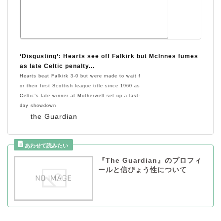
‘Disgusting’: Hearts see off Falkirk but McInnes fumes
as late Celtic penalty...
Hearts beat Falkirk 3-0 but were made to wait f
or their first Scottish league title since 1960 as
Celtic’s late winner at Motherwell set up a last-
day showdown
the Guardian
『The Guardian』のプロフィ
ールと信ぴょう性について