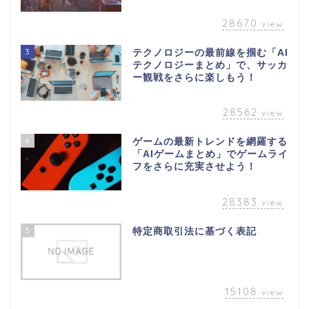
28670
view
3
テクノロジーの最前線を掴む「AI
テクノロジーまとめ」で、サッカ
ー観戦をさらに楽しもう！
28562
view
4
ゲームの最新トレンドを網羅する
「AIゲームまとめ」でゲームライ
フをさらに充実させよう！
28383
view
5
特定商取引法に基づく表記
15108
view