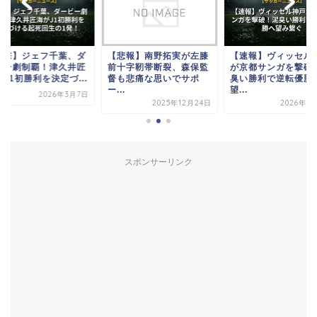
衝撃】ジェフ千葉、ダ
【悲報】南野拓実が左膝
【速報】ヴィッセル
ビー劇制覇！津久井匠
前十字靭帯断裂、森保監
が京都サンガを撃破
J1初勝利を決定づ...
督も悲痛な思いでサポ
臭い勝利で逆転優勝
ー...
望...
2026年3月7日
2025年12月24日
2026年5
スポンサーリンク