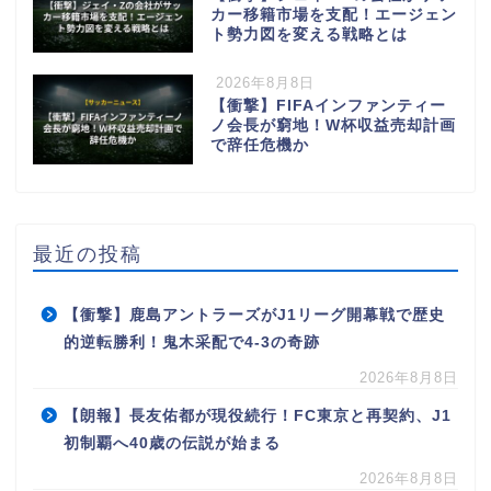
カー移籍市場を支配！エージェン
ト勢力図を変える戦略とは
2026年8月8日
【衝撃】FIFAインファンティー
ノ会長が窮地！W杯収益売却計画
で辞任危機か
最近の投稿
【衝撃】鹿島アントラーズがJ1リーグ開幕戦で歴史
的逆転勝利！鬼木采配で4-3の奇跡
2026年8月8日
【朗報】長友佑都が現役続行！FC東京と再契約、J1
初制覇へ40歳の伝説が始まる
2026年8月8日