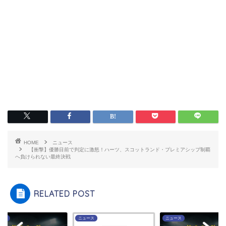
HOME
ニュース
【衝撃】優勝目前で判定に激怒！ハーツ、スコットランド・プレミアシップ制覇
へ負けられない最終決戦
RELATED POST
ース
ニュース
ニュース