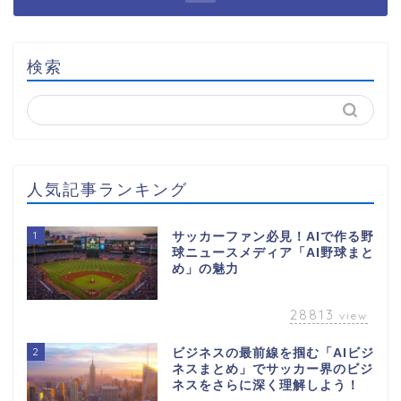
検索
人気記事ランキング
1
サッカーファン必見！AIで作る野
球ニュースメディア「AI野球まと
め」の魅力
28813
view
2
ビジネスの最前線を掴む「AIビジ
ネスまとめ」でサッカー界のビジ
ネスをさらに深く理解しよう！