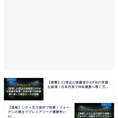
【衝撃】11得点の後藤啓介がFWの常識
を破壊！日本代表でW杯優勝へ導く万...
【速報】シティ主力温存で快勝！フォー
デンの輝きでプレミアリーグ優勝争い
が...