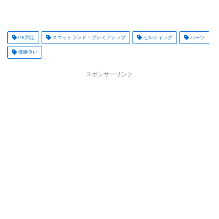
PK判定
スコットランド・プレミアシップ
セルティック
ハーツ
優勝争い
スポンサーリンク