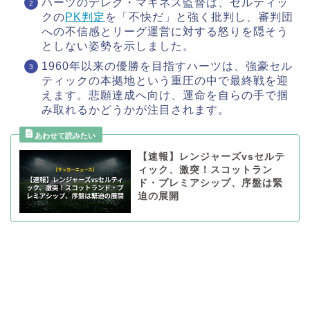
ハーツのデレク・マキネス監督は、セルティッ
クの
PK判定
を「不快だ」と強く批判し、審判団
への不信感とリーグ運営に対する怒りを隠そう
としない姿勢を示しました。
1960年以来の優勝を目指すハーツは、強豪セル
ティックの本拠地という重圧の中で最終戦を迎
えます。悲願達成へ向け、運命を自らの手で掴
み取れるかどうかが注目されます。
【速報】レンジャーズvsセルテ
ィック、激突！スコットラン
ド・プレミアシップ、序盤は緊
迫の展開