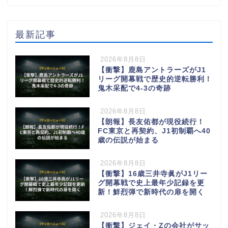
最新記事
2026年8月8日
【衝撃】鹿島アントラーズがJ1
リーグ開幕戦で歴史的逆転勝利！
鬼木采配で4-3の奇跡
2026年8月8日
【朗報】長友佑都が現役続行！
FC東京と再契約、J1初制覇へ40
歳の伝説が始まる
2026年8月8日
【衝撃】16歳三井寺眞がJ1リー
グ開幕戦で史上最年少記録を更
新！鮮烈弾で新時代の扉を開く
2026年8月8日
【衝撃】ジェイ・Zの会社がサッ