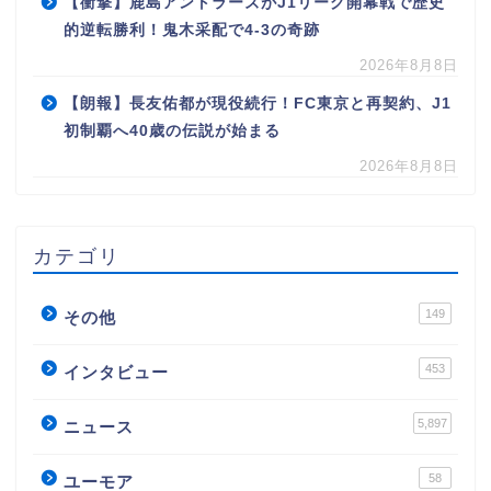
【衝撃】鹿島アントラーズがJ1リーグ開幕戦で歴史
的逆転勝利！鬼木采配で4-3の奇跡
2026年8月8日
【朗報】長友佑都が現役続行！FC東京と再契約、J1
初制覇へ40歳の伝説が始まる
2026年8月8日
カテゴリ
149
その他
453
インタビュー
5,897
ニュース
58
ユーモア