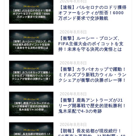
2026年8月8日
【速報】バルセロナのロドリ獲得
オファーをシティが拒否！6000
万ポンド要求で交渉難航
2026年8月8日
【衝撃】ルーシー・ブロンズ、
FIFA主催大会のボイコットを支
持！未来を守る決死の覚悟とは
2026年8月8日
【衝撃】カラバオカップで躍動！
ミドルズブラ新戦力ウィル・ラン
クシェアが衝撃の決勝ボレー弾！
2026年8月8日
【衝撃】鹿島アントラーズがJ1
リーグ開幕戦で歴史的逆転勝利！
鬼木采配で4-3の奇跡
2026年8月8日
【朗報】長友佑都が現役続行！