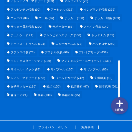
アトレティコ・マドリード
(109)
アルゼンチン
(72)
アルゼンチン代表
(90)
アーセナル
(317)
イングランド代表
(265)
エムバペ
(84)
ゴール
(76)
サッカー
(358)
サッカー戦術
(103)
野球まとめ
サッカー日本代表
(220)
サポーター
(68)
スペイン代表
(140)
チェルシー
(171)
チャンピオンズリーグ
(300)
トッテナム
(135)
ゲームまとめ
トーマス・トゥヘル
(104)
ニューカッスル
(72)
バルセロナ
(240)
フランス代表
(76)
ブラジル代表
(98)
プレミアリーグ
(438)
テクノロジーまとめ
マンチェスター・シティ
(225)
マンチェスター・ユナイテッド
(139)
ビジネス・経済まとめ
リオネル・メッシ
(89)
リバプール
(100)
リヴァプール
(80)
レアル・マドリード
(253)
ワールドカップ
(742)
久保建英
(82)
女子サッカー
(119)
戦術
(150)
戦術分析
(67)
日本代表
(501)
森保一
(124)
移籍
(130)
移籍市場
(95)
MENU
プライバシーポリシー
免責事項