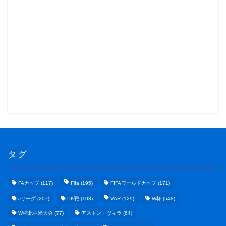
タグ
FAカップ
(117)
Fifa
(195)
FIFAワールドカップ
(171)
Jリーグ
(207)
PK戦
(108)
VAR
(129)
W杯
(548)
W杯北中米大会
(77)
アストン・ヴィラ
(64)