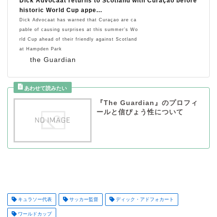
Dick Advocaat returns to Scotland with Curaçao before
historic World Cup appe...
Dick Advocaat has warned that Curaçao are ca
pable of causing surprises at this summer’s Wo
rld Cup ahead of their friendly against Scotland
at Hampden Park
the Guardian
『The Guardian』のプロフィ
ールと信ぴょう性について
キュラソー代表
サッカー監督
ディック・アドフォカート
ワールドカップ