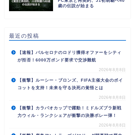
FC東京と再契約、J1初制覇へ40
歳の伝説が始まる
最近の投稿
【速報】バルセロナのロドリ獲得オファーをシティ
が拒否！6000万ポンド要求で交渉難航
2026年8月8日
【衝撃】ルーシー・ブロンズ、FIFA主催大会のボイ
コットを支持！未来を守る決死の覚悟とは
2026年8月8日
【衝撃】カラバオカップで躍動！ミドルズブラ新戦
力ウィル・ランクシェアが衝撃の決勝ボレー弾！
2026年8月8日