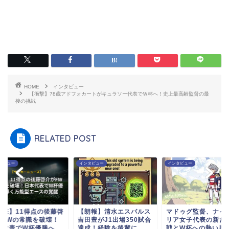
HOME
インタビュー
【衝撃】78歳アドフォカートがキュラソー代表でＷ杯へ！史上最高齢監督の最
後の挑戦
RELATED POST
タビュー
インタビュー
インタビュー
衝撃】11得点の後藤啓
【朗報】清水エスパルス
マドゥグ監督、ナイ
がFWの常識を破壊！
吉田豊がJ1出場350試合
リア女子代表の新た
本代表でW杯優勝へ...
達成！経験を後輩に...
戦とW杯への熱い思