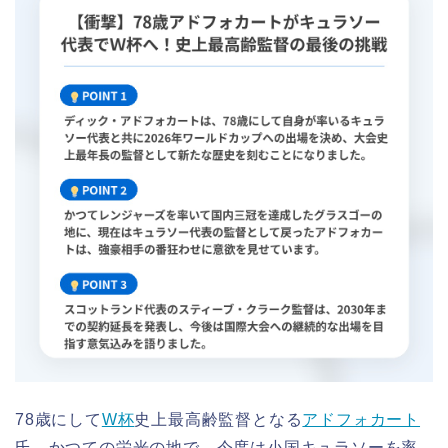
78歳にして
W杯
史上最高齢監督となる
アドフォカート
氏。かつての栄光の地で、今度は小国キュラソーを率