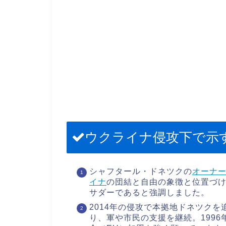
ウクライナ侵攻下で示
シャフタール・ドネツクの
オーナ
イナ
の団結と自由の象徴と位置づ
サダーであると強調しました。
2014年の侵攻で本拠地ドネツク
り、軍や市民の支援を継続。199