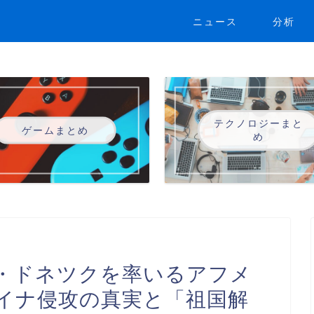
ニュース
分析
テクノロジーまと
ゲームまとめ
め
・ドネツクを率いるアフメ
イナ侵攻の真実と「祖国解