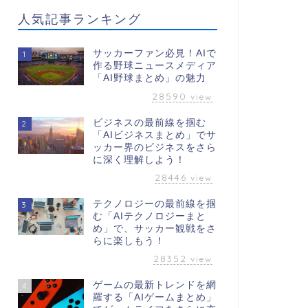
人気記事ランキング
サッカーファン必見！AIで
1
作る野球ニュースメディア
「AI野球まとめ」の魅力
28590
view
ビジネスの最前線を掴む
2
「AIビジネスまとめ」でサ
ッカー界のビジネスをさら
に深く理解しよう！
28446
view
テクノロジーの最前線を掴
3
む「AIテクノロジーまと
め」で、サッカー観戦をさ
らに楽しもう！
28352
view
ゲームの最新トレンドを網
4
羅する「AIゲームまとめ」