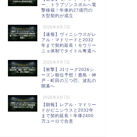
ー、トラブゾンスポルへ電
撃移籍！年俸約27億円の
大型契約が成立
2026年8月7日
【速報】ヴィニシウスがレ
アル・マドリードと2032
年まで契約延長！モウリー
ニョ体制でタイトル奪還へ
2026年8月7日
【衝撃】J1リーグ2026シ
ーズン順位予想！鹿島・神
戸・町田の三つ巴、波乱の
開幕へ
2026年8月7日
【朗報】レアル・マドリー
ドがビニシウスと2032年
まで契約延長！年俸2400
万ユーロで合意