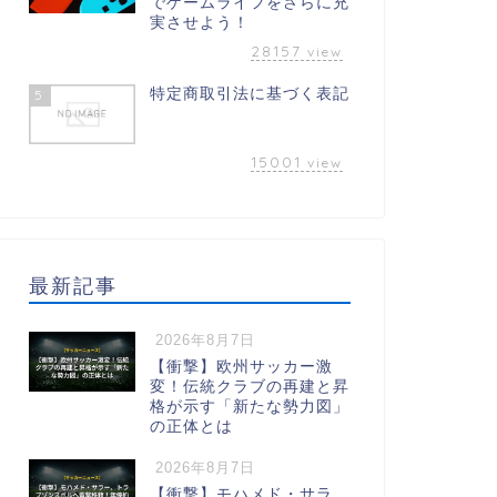
でゲームライフをさらに充
実させよう！
28157
view
特定商取引法に基づく表記
5
15001
view
最新記事
2026年8月7日
【衝撃】欧州サッカー激
変！伝統クラブの再建と昇
格が示す「新たな勢力図」
の正体とは
2026年8月7日
【衝撃】モハメド・サラ