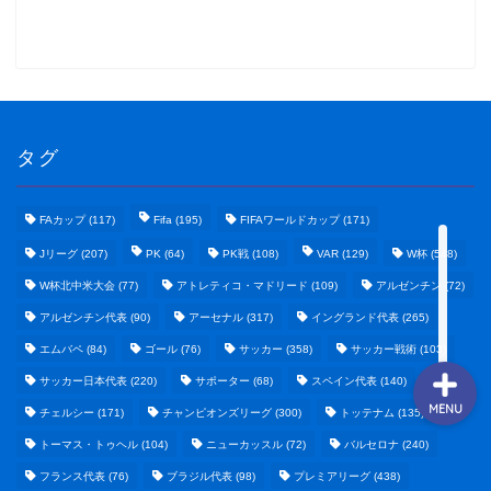
野球まとめ
ゲームまとめ
タグ
テクノロジーまとめ
FAカップ
(117)
Fifa
(195)
FIFAワールドカップ
(171)
Jリーグ
(207)
PK
(64)
PK戦
(108)
VAR
(129)
W杯
(548)
ビジネス・経済まとめ
W杯北中米大会
(77)
アトレティコ・マドリード
(109)
アルゼンチン
(72)
アルゼンチン代表
(90)
アーセナル
(317)
イングランド代表
(265)
エムバペ
(84)
ゴール
(76)
サッカー
(358)
サッカー戦術
(103)
サッカー日本代表
(220)
サポーター
(68)
スペイン代表
(140)
MENU
チェルシー
(171)
チャンピオンズリーグ
(300)
トッテナム
(135)
トーマス・トゥヘル
(104)
ニューカッスル
(72)
バルセロナ
(240)
フランス代表
(76)
ブラジル代表
(98)
プレミアリーグ
(438)