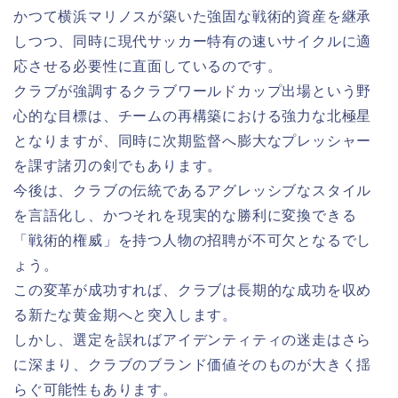
かつて横浜マリノスが築いた強固な戦術的資産を継承
しつつ、同時に現代サッカー特有の速いサイクルに適
応させる必要性に直面しているのです。
クラブが強調するクラブワールドカップ出場という野
心的な目標は、チームの再構築における強力な北極星
となりますが、同時に次期監督へ膨大なプレッシャー
を課す諸刃の剣でもあります。
今後は、クラブの伝統であるアグレッシブなスタイル
を言語化し、かつそれを現実的な勝利に変換できる
「戦術的権威」を持つ人物の招聘が不可欠となるでし
ょう。
この変革が成功すれば、クラブは長期的な成功を収め
る新たな黄金期へと突入します。
しかし、選定を誤ればアイデンティティの迷走はさら
に深まり、クラブのブランド価値そのものが大きく揺
らぐ可能性もあります。