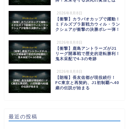
持！未来を守る決死の覚悟とは
2026年8月8日
【衝撃】カラバオカップで躍動！
ミドルズブラ新戦力ウィル・ラン
クシェアが衝撃の決勝ボレー弾！
2026年8月8日
【衝撃】鹿島アントラーズがJ1
リーグ開幕戦で歴史的逆転勝利！
鬼木采配で4-3の奇跡
2026年8月8日
【朗報】長友佑都が現役続行！
FC東京と再契約、J1初制覇へ40
歳の伝説が始まる
最近の投稿