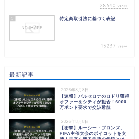
28640
view
5
特定商取引法に基づく表記
15237
view
最新記事
2026年8月8日
【速報】バルセロナのロドリ獲得
オファーをシティが拒否！6000
万ポンド要求で交渉難航
2026年8月8日
【衝撃】ルーシー・ブロンズ、
FIFA主催大会のボイコットを支