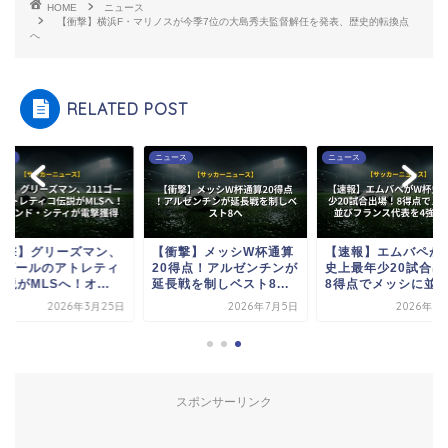
HOME
ニュース
【衝撃】横浜F・マリノスが今季7位の大島秀夫監督解任を発表、歴史的転換点
へ
RELATED POST
ース
ニュース
ニュース
衝撃】グリーズマン、
【衝撃】メッシW杯通算
【速報】エムバペが
11ゴールのアトレティ
20得点！アルゼンチンが
史上最年少20試合出
説がMLSへ！オ...
延長戦を制しベスト8...
8得点でメッシに並び.
2026年3月25日
2026年7月5日
2026年7
スポンサーリンク