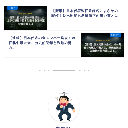
【衝撃】日本代表W杯登録名にまさかの
誤植！鈴木彩艶ら急遽修正の舞台裏とは
【速報】日本代表の全メンバー発表！W
杯北中米大会、歴史的記録と激動の勢
力...