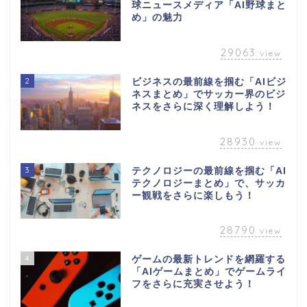
球ニュースメディア「AI野球まと
め」の魅力
29063
view
2
ビジネスの最前線を掴む「AIビジ
ネスまとめ」でサッカー界のビジ
ネスをさらに深く理解しよう！
28930
view
3
テクノロジーの最前線を掴む「AI
テクノロジーまとめ」で、サッカ
ー観戦をさらに楽しもう！
28790
view
4
ゲームの最新トレンドを網羅する
「AIゲームまとめ」でゲームライ
フをさらに充実させよう！