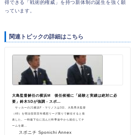
得できる「戦術的権威」を持つ新体制の誕生を強く願
っています。
関連トピックの詳細はこちら
大島監督解任の横浜M 後任候補に「経験と実績は絶対に必
要」鈴木SDが強調 - スポ...
サッカーのJ1横浜F・マリノスは3日、大島秀夫監督
（46）を明治安田百年構想リーグ限りで解任すると発
表した。一時最下位に沈んだ昨季途中から就任してチ
ームを建…
スポニチ Sponichi Annex