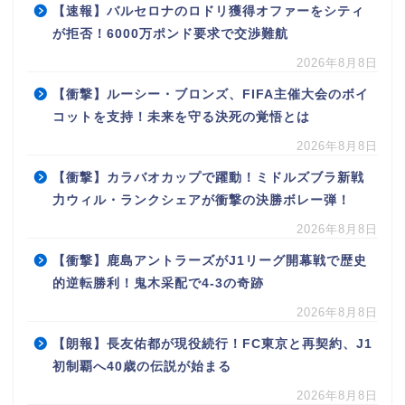
【速報】バルセロナのロドリ獲得オファーをシティ
が拒否！6000万ポンド要求で交渉難航
2026年8月8日
【衝撃】ルーシー・ブロンズ、FIFA主催大会のボイ
コットを支持！未来を守る決死の覚悟とは
2026年8月8日
【衝撃】カラバオカップで躍動！ミドルズブラ新戦
力ウィル・ランクシェアが衝撃の決勝ボレー弾！
2026年8月8日
【衝撃】鹿島アントラーズがJ1リーグ開幕戦で歴史
的逆転勝利！鬼木采配で4-3の奇跡
2026年8月8日
【朗報】長友佑都が現役続行！FC東京と再契約、J1
初制覇へ40歳の伝説が始まる
2026年8月8日