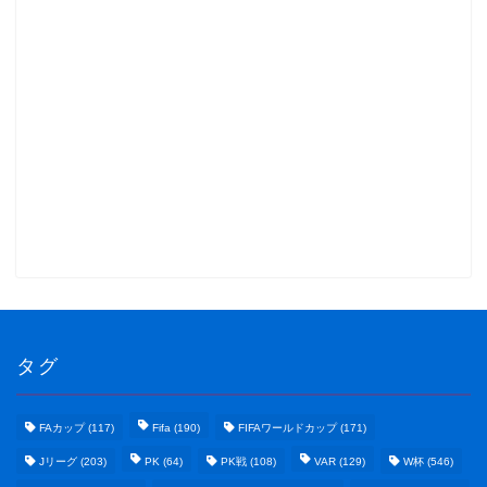
タグ
FAカップ
(117)
Fifa
(190)
FIFAワールドカップ
(171)
Jリーグ
(203)
PK
(64)
PK戦
(108)
VAR
(129)
W杯
(546)