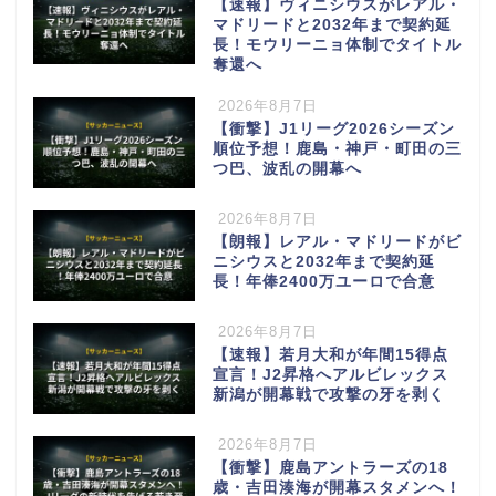
【速報】ヴィニシウスがレアル・
マドリードと2032年まで契約延
長！モウリーニョ体制でタイトル
奪還へ
2026年8月7日
【衝撃】J1リーグ2026シーズン
順位予想！鹿島・神戸・町田の三
つ巴、波乱の開幕へ
2026年8月7日
【朗報】レアル・マドリードがビ
ニシウスと2032年まで契約延
長！年俸2400万ユーロで合意
2026年8月7日
【速報】若月大和が年間15得点
宣言！J2昇格へアルビレックス
新潟が開幕戦で攻撃の牙を剥く
2026年8月7日
【衝撃】鹿島アントラーズの18
歳・吉田湊海が開幕スタメンへ！