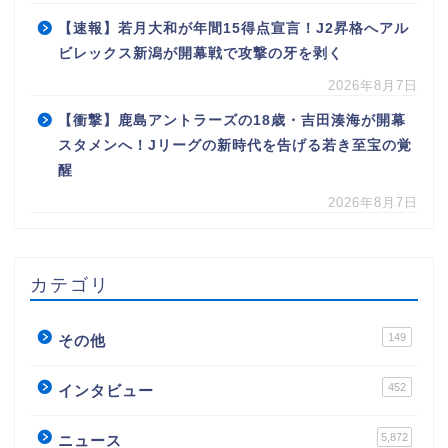
【速報】若月大和が年間15得点宣言！J2昇格へアル
ビレックス新潟が開幕戦で攻撃の牙を剥く
2026年8月7日
【衝撃】鹿島アントラーズの18歳・吉田湊海が開幕
スタメンへ！Jリーグの新時代を告げる若き至宝の覚
醒
2026年8月7日
カテゴリ
149
その他
452
インタビュー
5,872
ニュース