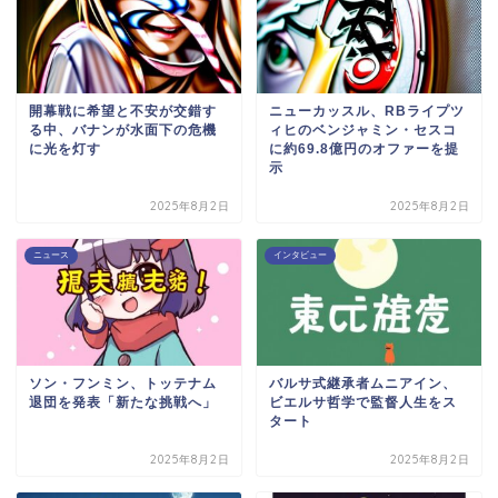
開幕戦に希望と不安が交錯す
ニューカッスル、RBライプツ
る中、バナンが水面下の危機
ィヒのベンジャミン・セスコ
に光を灯す
に約69.8億円のオファーを提
示
2025年8月2日
2025年8月2日
ニュース
インタビュー
ソン・フンミン、トッテナム
バルサ式継承者ムニアイン、
退団を発表「新たな挑戦へ」
ビエルサ哲学で監督人生をス
タート
2025年8月2日
2025年8月2日