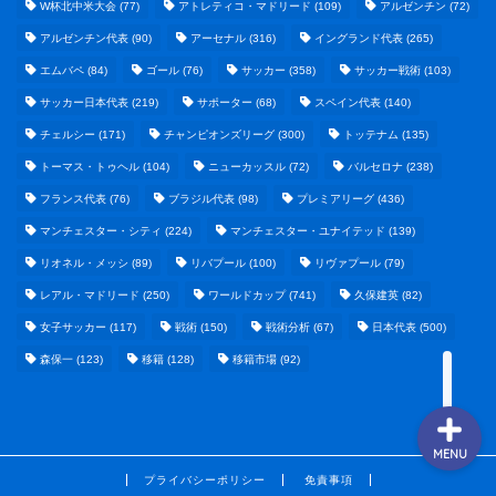
W杯北中米大会
(77)
アトレティコ・マドリード
(109)
アルゼンチン
(72)
アルゼンチン代表
(90)
アーセナル
(316)
イングランド代表
(265)
エムバペ
(84)
ゴール
(76)
サッカー
(358)
サッカー戦術
(103)
サッカー日本代表
(219)
サポーター
(68)
スペイン代表
(140)
野球まとめ
チェルシー
(171)
チャンピオンズリーグ
(300)
トッテナム
(135)
トーマス・トゥヘル
(104)
ニューカッスル
(72)
バルセロナ
(238)
ゲームまとめ
フランス代表
(76)
ブラジル代表
(98)
プレミアリーグ
(436)
マンチェスター・シティ
(224)
マンチェスター・ユナイテッド
(139)
テクノロジーまとめ
リオネル・メッシ
(89)
リバプール
(100)
リヴァプール
(79)
レアル・マドリード
(250)
ワールドカップ
(741)
久保建英
(82)
ビジネス・経済まとめ
女子サッカー
(117)
戦術
(150)
戦術分析
(67)
日本代表
(500)
森保一
(123)
移籍
(128)
移籍市場
(92)
MENU
プライバシーポリシー
免責事項