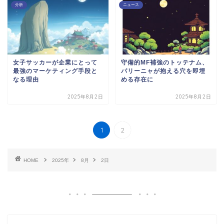
分析
ニュース
女子サッカーが企業にとって
守備的MF補強のトッテナム、
最強のマーケティング手段と
パリーニャが抱える穴を即埋
なる理由
める存在に
2025年8月2日
2025年8月2日
1
2
HOME
2025年
8月
2日