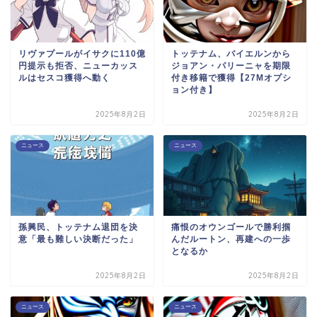
リヴァプールがイサクに110億
トッテナム、バイエルンから
円提示も拒否、ニューカッス
ジョアン・パリーニャを期限
ルはセスコ獲得へ動く
付き移籍で獲得【27Mオプシ
ョン付き】
2025年8月2日
2025年8月2日
ニュース
ニュース
孫興民、トッテナム退団を決
痛恨のオウンゴールで勝利掴
意「最も難しい決断だった」
んだルートン、再建への一歩
となるか
2025年8月2日
2025年8月2日
ニュース
ニュース