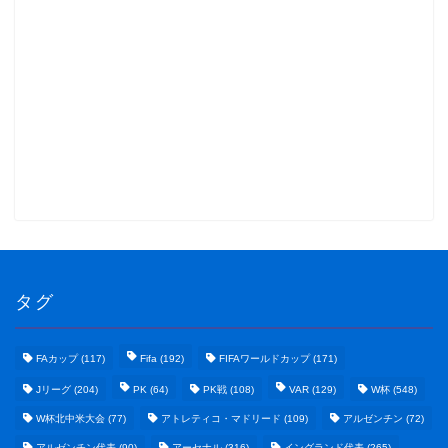
タグ
FAカップ
(117)
Fifa
(192)
FIFAワールドカップ
(171)
Jリーグ
(204)
PK
(64)
PK戦
(108)
VAR
(129)
W杯
(548)
W杯北中米大会
(77)
アトレティコ・マドリード
(109)
アルゼンチン
(72)
アルゼンチン代表
(90)
アーセナル
(316)
イングランド代表
(265)