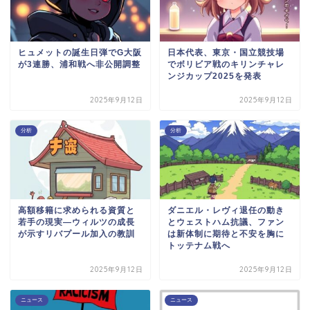
ヒュメットの誕生日弾でG大阪
日本代表、東京・国立競技場
が3連勝、浦和戦へ非公開調整
でボリビア戦のキリンチャレ
ンジカップ2025を発表
2025年9月12日
2025年9月12日
分析
分析
高額移籍に求められる資質と
ダニエル・レヴィ退任の動き
若手の現実―ウィルツの成長
とウェストハム抗議、ファン
が示すリバプール加入の教訓
は新体制に期待と不安を胸に
トッテナム戦へ
2025年9月12日
2025年9月12日
ニュース
ニュース