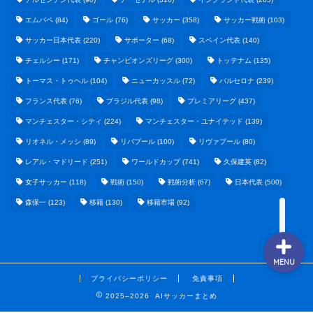
エムバペ
(84)
ゴール
(76)
サッカー
(358)
サッカー戦術
(103)
サッカー日本代表
(220)
サポーター
(68)
スペイン代表
(140)
野球まとめ
チェルシー
(171)
チャンピオンズリーグ
(300)
トッテナム
(135)
トーマス・トゥヘル
(104)
ニューカッスル
(72)
バルセロナ
(239)
ゲームまとめ
フランス代表
(76)
ブラジル代表
(98)
プレミアリーグ
(437)
マンチェスター・シティ
(224)
マンチェスター・ユナイテッド
(139)
テクノロジーまとめ
リオネル・メッシ
(89)
リバプール
(100)
リヴァプール
(80)
レアル・マドリード
(251)
ワールドカップ
(741)
久保建英
(82)
ビジネス・経済まとめ
女子サッカー
(118)
戦術
(150)
戦術分析
(67)
日本代表
(500)
森保一
(123)
移籍
(130)
移籍市場
(92)
MENU
プライバシーポリシー
免責事項
2025–2026 AIサッカーまとめ