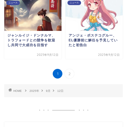
ニュース
ニュース
ジャンルイジ・ドンナルマ、
アンジェ・ポステコグルー、
トラフォードとの競争を歓迎
EL優勝前に解任を予見してい
し共同で大成功を目指す
たと初告白
2025年9月12日
2025年9月12日
1
2
HOME
2025年
9月
12日