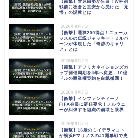
【衝撃】菅原由勢が告白！W杯初
戦前に板倉と堂安から受けた「覚
悟」の説教とは
2026年8月7日
【衝撃】通算200得点！ニューカ
ッスルの伝説ジャッキー・ミルバ
ーンが体現した「奇跡のキャリ
ア」とは
2026年8月7日
【衝撃】アフリカネイションズカ
ップ開催周期を4年へ変更、10億
ドルの商業権契約を白紙撤回！
2026年8月7日
【衝撃】インファンティーノ
FIFA会長に辞任要求！ノルウェ
ーが糾弾する組織の崩壊と限界
2026年8月7日
【衝撃】16歳のミイデラマコト
が横浜FマリノスのJ1開幕戦で史