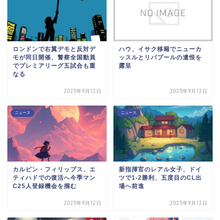
ロンドンで右翼デモと反対デ
ハウ、イサク移籍でニューカ
モが同日開催、警察全国動員
ッスルとリバプールの遺恨を
でプレミアリーグ五試合も重
露呈
なる
2025年9月12日
2025年9月12日
ニュース
ニュース
カルビン・フィリップス、エ
新指揮官のレアル女子、ドイ
ティハドでの復活へ今季マン
ツで1-2勝利、五度目のCL出
C25人登録機会を掴む
場へ前進
2025年9月12日
2025年9月12日