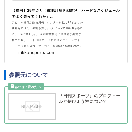
【福岡】25年ぶり！敵地川崎Ｆ戦勝利「ハードなスケジュール
でよく走ってくれた」...
アビスパ福岡が敵地川崎フロンターレ戦で25年ぶりの
勝利を挙げた。先制を許したが、5－2で逆転勝ちを収
め、9位に浮上した。金明輝監督は「積極的な姿勢が
相手の難し… - 日刊スポーツ新聞社のニュースサイ
ト、ニッカンスポーツ・コム（nikkansports.com）
nikkansports.com
参照元について
『日刊スポーツ』のプロフィー
ルと信ぴょう性について