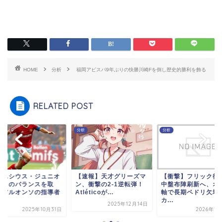
HOME
分析
福岡アビスパ9年ぶりの快勝川崎Fを倒し歴史的勝利を飾る
RELATED POST
分析
分析
ィニシウス・ジュニオ
【速報】天才グリーズマ
【衝撃】フリック待
ルとのバランスを取
ン、衝撃の2-1逆転弾！
中盤布陣刷新へ、オ
：アルオンソの指導者
Atléticoが...
軸で長期ペドリ欠場
.
カ...
2025年12月14日
2025年10月31日
2026年1