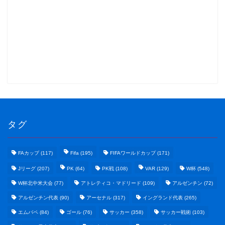
タグ
FAカップ
(117)
Fifa
(195)
FIFAワールドカップ
(171)
Jリーグ
(207)
PK
(64)
PK戦
(108)
VAR
(129)
W杯
(548)
W杯北中米大会
(77)
アトレティコ・マドリード
(109)
アルゼンチン
(72)
アルゼンチン代表
(90)
アーセナル
(317)
イングランド代表
(265)
エムバペ
(84)
ゴール
(76)
サッカー
(358)
サッカー戦術
(103)