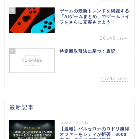
4
ゲームの最新トレンドを網羅する
「AIゲームまとめ」でゲームライ
フをさらに充実させよう！
28648
view
5
特定商取引法に基づく表記
15242
view
最新記事
2026年8月8日
【速報】バルセロナのロドリ獲得
オファーをシティが拒否！6000