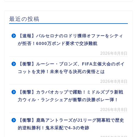
最近の投稿
【速報】バルセロナのロドリ獲得オファーをシティ
が拒否！6000万ポンド要求で交渉難航
2026年8月8日
【衝撃】ルーシー・ブロンズ、FIFA主催大会のボイ
コットを支持！未来を守る決死の覚悟とは
2026年8月8日
【衝撃】カラバオカップで躍動！ミドルズブラ新戦
力ウィル・ランクシェアが衝撃の決勝ボレー弾！
2026年8月8日
【衝撃】鹿島アントラーズがJ1リーグ開幕戦で歴史
的逆転勝利！鬼木采配で4-3の奇跡