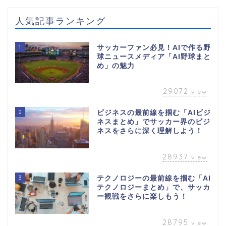
人気記事ランキング
1
サッカーファン必見！AIで作る野
球ニュースメディア「AI野球まと
め」の魅力
29072
view
2
ビジネスの最前線を掴む「AIビジ
ネスまとめ」でサッカー界のビジ
ネスをさらに深く理解しよう！
28937
view
3
テクノロジーの最前線を掴む「AI
テクノロジーまとめ」で、サッカ
ー観戦をさらに楽しもう！
28795
view