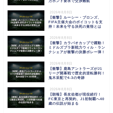
万ポンド要求で交渉難航
2026年8月8日
【衝撃】ルーシー・ブロンズ、
FIFA主催大会のボイコットを支
持！未来を守る決死の覚悟とは
2026年8月8日
【衝撃】カラバオカップで躍動！
ミドルズブラ新戦力ウィル・ラン
クシェアが衝撃の決勝ボレー弾！
2026年8月8日
【衝撃】鹿島アントラーズがJ1
リーグ開幕戦で歴史的逆転勝利！
鬼木采配で4-3の奇跡
2026年8月8日
【朗報】長友佑都が現役続行！
FC東京と再契約、J1初制覇へ40
歳の伝説が始まる