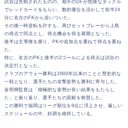
試合は先制されたものの、相手のDFが危険なタックル
でレッドカードをもらい、数的優位を活かして前半24
分に名古のFKから追いついた。
その後一時逆転を許すも、再びセットプレーから上島
の得点で同点とし、得点機会を得る展開となった。
後半は主導権を握り、PKや追加点を重ねて得点を重ね
た。
特に、名古のPKと後半の2ゴールによる得点は試合の
決定打となった。
クラブのアウェー勝利は2000年以来のことと歴史的な
一戦となり、選手たちの攻撃姿勢も勝利に寄与した。
金明輝監督は「積極的な姿勢が良い結果をもたらし
た」と振り返り、選手たちの貢献を称賛した。
この勝利で福岡はリーグ順位を9位に浮上させ、厳しい
スケジュールの中、好調を維持している。