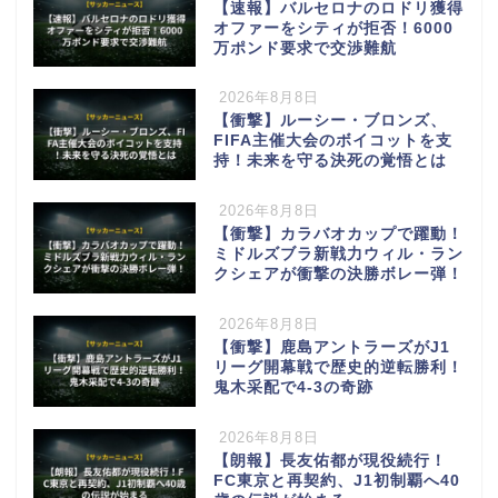
【速報】バルセロナのロドリ獲得
オファーをシティが拒否！6000
万ポンド要求で交渉難航
2026年8月8日
【衝撃】ルーシー・ブロンズ、
FIFA主催大会のボイコットを支
持！未来を守る決死の覚悟とは
2026年8月8日
【衝撃】カラバオカップで躍動！
ミドルズブラ新戦力ウィル・ラン
クシェアが衝撃の決勝ボレー弾！
2026年8月8日
【衝撃】鹿島アントラーズがJ1
リーグ開幕戦で歴史的逆転勝利！
鬼木采配で4-3の奇跡
2026年8月8日
【朗報】長友佑都が現役続行！
FC東京と再契約、J1初制覇へ40