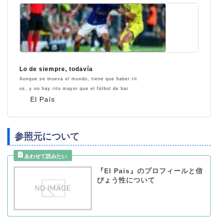
Lo de siempre, todavía
Aunque se mueva el mundo, tiene que haber rit
os, y no hay rito mayor que el fútbol de bar
El País
参照元について
『El Pais』のプロフィールと信
ぴょう性について