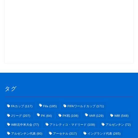
タグ
FAカップ
(117)
Fifa
(195)
FIFAワールドカップ
(171)
Jリーグ
(207)
PK
(64)
PK戦
(108)
VAR
(129)
W杯
(548)
W杯北中米大会
(77)
アトレティコ・マドリード
(109)
アルゼンチン
(72)
アルゼンチン代表
(90)
アーセナル
(317)
イングランド代表
(265)