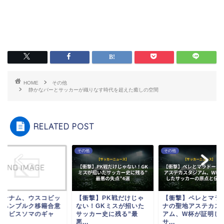
HOME
その他
静かなバーとサッカーが織りなす時代を超えた癒しの空間
RELATED POST
他
その他
その他
ッテナム、ウスコビッ
【衝撃】PK戦だけじゃ
【衝撃】ペレとマラ
のハンブルク移籍合意
ない！GKミスが招いた
ナの聖地アステカス
近とビスソマのギャ
サッカー史に残る”最
アム、W杯が証明し
.
悪...
サ...