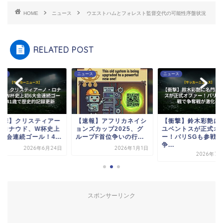
HOME
ニュース
ウエストハムとフォレスト監督交代の可能性序盤状況
RELATED POST
ース
ニュース
ニュース
衝撃】クリスティアー
【速報】アフリカネイシ
【衝撃】鈴木彩艶に
・ロナウド、W杯史上
ョンズカップ2025、グ
ユベントスが正式オ
大会連続ゴール！4...
ループF首位争いの行...
ー！パリSGも参戦で
争...
2026年6月24日
2026年1月1日
2026年7月
スポンサーリンク