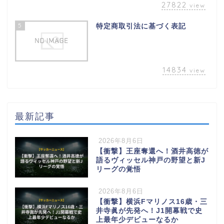
27822
view
5
特定商取引法に基づく表記
14834
view
最新記事
2026年8月6日
【衝撃】王座奪還へ！酒井高徳が
語るヴィッセル神戸の野望と新J
リーグの覚悟
2026年8月6日
【衝撃】横浜Fマリノス16歳・三
井寺眞が先発へ！J1開幕戦で史
上最年少デビューなるか