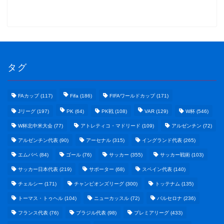
タグ
FAカップ
(117)
Fifa
(186)
FIFAワールドカップ
(171)
Jリーグ
(197)
PK
(64)
PK戦
(108)
VAR
(129)
W杯
(546)
W杯北中米大会
(77)
アトレティコ・マドリード
(109)
アルゼンチン
(72)
アルゼンチン代表
(90)
アーセナル
(315)
イングランド代表
(265)
エムバペ
(84)
ゴール
(76)
サッカー
(355)
サッカー戦術
(103)
サッカー日本代表
(219)
サポーター
(68)
スペイン代表
(140)
野球まとめ
チェルシー
(171)
チャンピオンズリーグ
(300)
トッテナム
(135)
トーマス・トゥヘル
(104)
ニューカッスル
(72)
バルセロナ
(236)
ゲームまとめ
フランス代表
(76)
ブラジル代表
(98)
プレミアリーグ
(433)