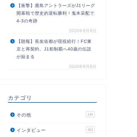
【衝撃】鹿島アントラーズがJ1リーグ
開幕戦で歴史的逆転勝利！鬼木采配で
4-3の奇跡
2026年8月8日
【朗報】長友佑都が現役続行！FC東
京と再契約、J1初制覇へ40歳の伝説
が始まる
2026年8月8日
カテゴリ
その他
149
インタビュー
453