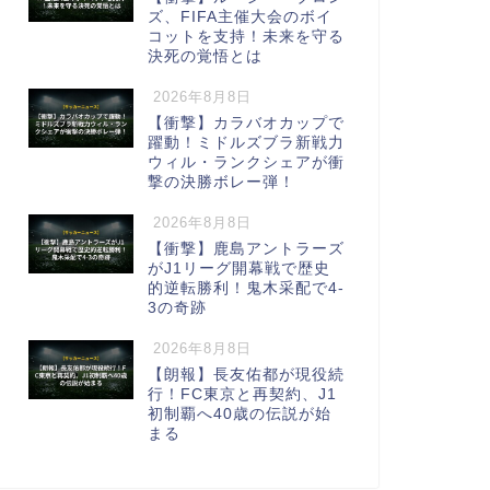
ズ、FIFA主催大会のボイ
コットを支持！未来を守る
決死の覚悟とは
2026年8月8日
【衝撃】カラバオカップで
躍動！ミドルズブラ新戦力
ウィル・ランクシェアが衝
撃の決勝ボレー弾！
2026年8月8日
【衝撃】鹿島アントラーズ
がJ1リーグ開幕戦で歴史
的逆転勝利！鬼木采配で4-
3の奇跡
2026年8月8日
【朗報】長友佑都が現役続
行！FC東京と再契約、J1
初制覇へ40歳の伝説が始
まる