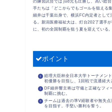
の練習試合では jud元も圧勝し、高い
手たちは「どこからでもゴールを狙える
細井は千葉出身で、横浜FC内定者として
る。新潟医療福祉大は、灯台202了選手
に、初の全国制覇を狙う夏を迎えている
ポイント
総理大臣杯全日本大学トーナメント
初優勝を目指し、1回戦で流通経大
DF細井響主将は守備と正確なフィ
制覇に挑む。
チームは過去の準V経験者や無失点
を目指す。手堅い勝利を誓う。