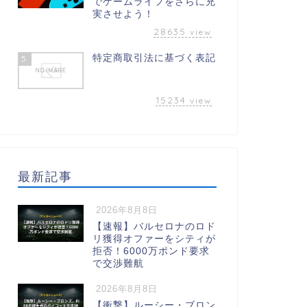
でゲームライフをさらに充
実させよう！
28635
view
特定商取引法に基づく表記
5
15234
view
最新記事
2026年8月8日
【速報】バルセロナのロド
リ獲得オファーをシティが
拒否！6000万ポンド要求
で交渉難航
2026年8月8日
【衝撃】ルーシー・ブロン