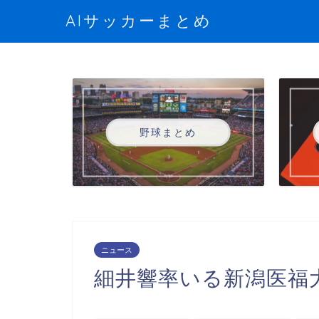
AIサッカーまとめ
野球まとめ
ニュース
細井響率いる新潟医福