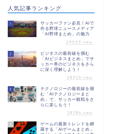
人気記事ランキング
サッカーファン必見！AIで
1
作る野球ニュースメディア
「AI野球まとめ」の魅力
29059
view
ビジネスの最前線を掴む
2
「AIビジネスまとめ」でサ
ッカー界のビジネスをさら
に深く理解しよう！
28926
view
テクノロジーの最前線を掴
3
む「AIテクノロジーまと
め」で、サッカー観戦をさ
らに楽しもう！
28786
view
ゲームの最新トレンドを網
4
羅する「AIゲームまとめ」