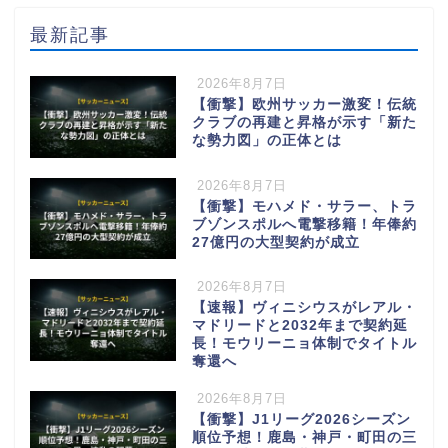
最新記事
2026年8月7日
【衝撃】欧州サッカー激変！伝統
クラブの再建と昇格が示す「新た
な勢力図」の正体とは
2026年8月7日
【衝撃】モハメド・サラー、トラ
ブゾンスポルへ電撃移籍！年俸約
27億円の大型契約が成立
2026年8月7日
【速報】ヴィニシウスがレアル・
マドリードと2032年まで契約延
長！モウリーニョ体制でタイトル
奪還へ
2026年8月7日
【衝撃】J1リーグ2026シーズン
順位予想！鹿島・神戸・町田の三