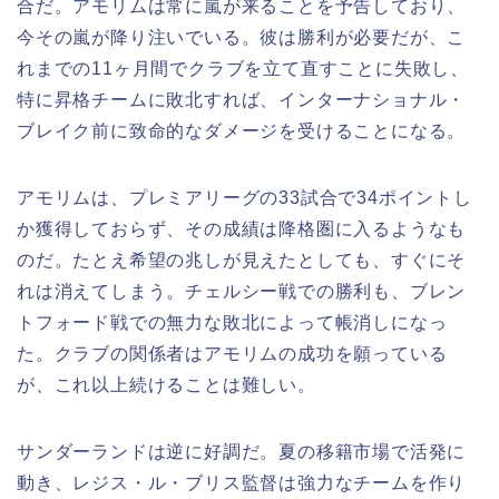
合だ。アモリムは常に嵐が来ることを予告しており、
今その嵐が降り注いでいる。彼は勝利が必要だが、こ
れまでの11ヶ月間でクラブを立て直すことに失敗し、
特に昇格チームに敗北すれば、インターナショナル・
ブレイク前に致命的なダメージを受けることになる。
アモリムは、プレミアリーグの33試合で34ポイントし
か獲得しておらず、その成績は降格圏に入るようなも
のだ。たとえ希望の兆しが見えたとしても、すぐにそ
れは消えてしまう。チェルシー戦での勝利も、ブレン
トフォード戦での無力な敗北によって帳消しになっ
た。クラブの関係者はアモリムの成功を願っている
が、これ以上続けることは難しい。
サンダーランドは逆に好調だ。夏の移籍市場で活発に
動き、レジス・ル・ブリス監督は強力なチームを作り