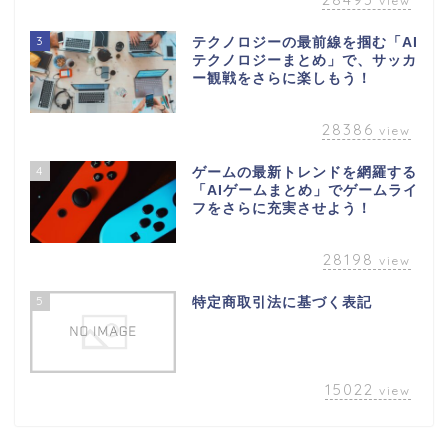
view
3
テクノロジーの最前線を掴む「AI
テクノロジーまとめ」で、サッカ
ー観戦をさらに楽しもう！
28386
view
4
ゲームの最新トレンドを網羅する
「AIゲームまとめ」でゲームライ
フをさらに充実させよう！
28198
view
5
特定商取引法に基づく表記
15022
view