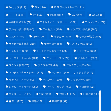
FAカップ
(117)
Fifa
(190)
FIFAワールドカップ
(171)
Jリーグ
(203)
PK
(64)
PK戦
(108)
VAR
(129)
W杯
(546)
W杯北中米大会
(77)
アトレティコ・マドリード
(109)
アルゼンチン
(72)
アルゼンチン代表
(90)
アーセナル
(316)
イングランド代表
(265)
エムバペ
(84)
ゴール
(76)
サッカー
(358)
サッカー戦術
(103)
サッカー日本代表
(219)
サポーター
(68)
スペイン代表
(140)
野球まとめ
チェルシー
(171)
チャンピオンズリーグ
(300)
トッテナム
(135)
トーマス・トゥヘル
(104)
ニューカッスル
(72)
バルセロナ
(238)
ゲームまとめ
フランス代表
(76)
ブラジル代表
(98)
プレミアリーグ
(436)
マンチェスター・シティ
(224)
マンチェスター・ユナイテッド
(139)
テクノロジーまとめ
リオネル・メッシ
(89)
リバプール
(100)
リヴァプール
(80)
レアル・マドリード
(250)
ワールドカップ
(741)
久保建英
(82)
ビジネス・経済まとめ
女子サッカー
(117)
戦術
(150)
戦術分析
(67)
日本代表
(500)
森保一
(123)
移籍
(129)
移籍市場
(92)