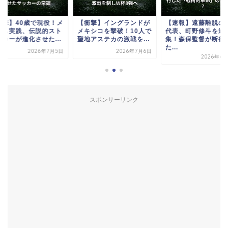
衝撃】40歳で現役！メ
【衝撃】イングランドが
【速報】遠藤離脱の
シも実践、伝説的スト
メキシコを撃破！10人で
代表、町野修斗を追
イカーが進化させた...
聖地アステカの激戦を...
集！森保監督が断行
た...
2026年7月5日
2026年7月6日
2026年6
スポンサーリンク