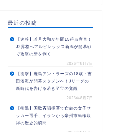
最近の投稿
【速報】若月大和が年間15得点宣言！
J2昇格へアルビレックス新潟が開幕戦
で攻撃の牙を剥く
2026年8月7日
【衝撃】鹿島アントラーズの18歳・吉
田湊海が開幕スタメンへ！Jリーグの
新時代を告げる若き至宝の覚醒
2026年8月7日
【衝撃】国歌斉唱拒否で亡命の女子サ
ッカー選手、イランから豪州市民権取
得の歴史的瞬間