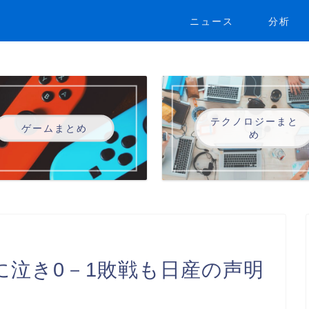
ニュース
分析
テクノロジーまと
ゲームまとめ
め
に泣き0－1敗戦も日産の声明