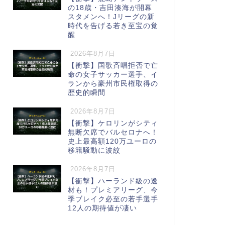
の18歳・吉田湊海が開幕
スタメンへ！Jリーグの新
時代を告げる若き至宝の覚
醒
2026年8月7日
【衝撃】国歌斉唱拒否で亡
命の女子サッカー選手、イ
ランから豪州市民権取得の
歴史的瞬間
2026年8月7日
【衝撃】ケロリンがシティ
無断欠席でバルセロナへ！
史上最高額120万ユーロの
移籍騒動に波紋
2026年8月7日
【衝撃】ハーランド級の逸
材も！プレミアリーグ、今
季ブレイク必至の若手選手
12人の期待値が凄い