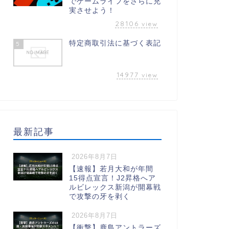
でゲームライフをさらに充
実させよう！
28106
view
特定商取引法に基づく表記
5
14977
view
最新記事
2026年8月7日
【速報】若月大和が年間
15得点宣言！J2昇格へア
ルビレックス新潟が開幕戦
で攻撃の牙を剥く
2026年8月7日
【衝撃】鹿島アントラーズ