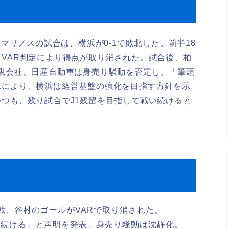
・マリノスの試合は、横浜が0-1で敗北した。前半18
VAR判定により得点が取り消された。試合後、柏
親会社、日産自動車は身売り騒動を否定し、「筆頭
れにより、横浜は経営基盤の強化を目指す方針を示
つも、残り試合でJ1残留を目指して戦い続けると
敗戦、谷村のゴールがVARで取り消された。
り続ける」と声明を発表、身売り騒動は沈静化。