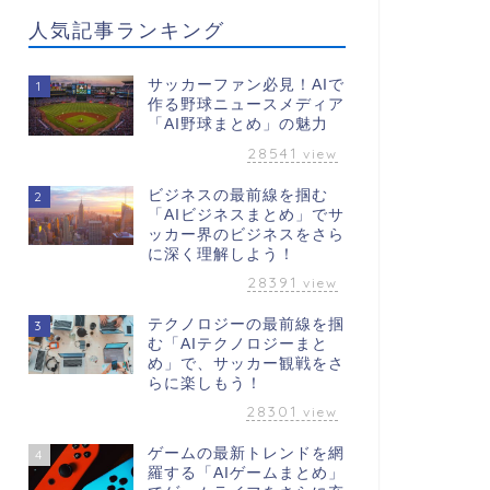
人気記事ランキング
サッカーファン必見！AIで
1
作る野球ニュースメディア
「AI野球まとめ」の魅力
28541
view
ビジネスの最前線を掴む
2
「AIビジネスまとめ」でサ
ッカー界のビジネスをさら
に深く理解しよう！
28391
view
テクノロジーの最前線を掴
3
む「AIテクノロジーまと
め」で、サッカー観戦をさ
らに楽しもう！
28301
view
ゲームの最新トレンドを網
4
羅する「AIゲームまとめ」