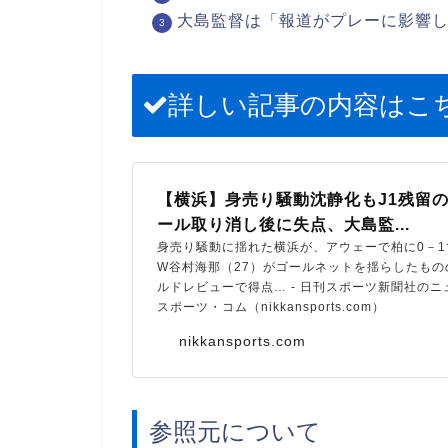
大島監督は「報道がプレーに影響
詳しい記事の内容はこ
【横浜】身売り騒動沈静化もJ1残留
ール取り消し後に失点、大島監...
身売り騒動に揺れた横浜が、アウェーで柏に0－1
W谷村海那（27）がゴールネットを揺らしたもの
ルドレビューで得点… - 日刊スポーツ新聞社の
スポーツ・コム（nikkansports.com）
nikkansports.com
参照元について