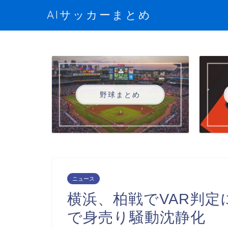
AIサッカーまとめ
野球まとめ
ニュース
横浜、柏戦でVAR判定
で身売り騒動沈静化