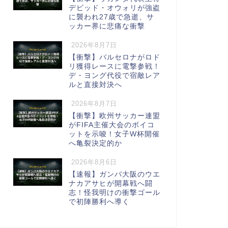
デビッド・オウォリが強盗
に襲われ27歳で急逝、サ
ッカー界に悲痛な衝撃
2026年8月7日
【衝撃】バルセロナがロド
リ獲得レースに電撃参戦！
デ・ヨング代役で宿敵レア
ルと直接対決へ
2026年8月7日
【衝撃】欧州サッカー連盟
がFIFA主催大会のボイコ
ットを示唆！女子W杯開催
へ亀裂決定的か
2026年8月6日
【速報】ガンバ大阪のウエ
ナカアサヒが開幕戦へ闘
志！怪我明けの衝撃ゴール
で初陣勝利へ導く