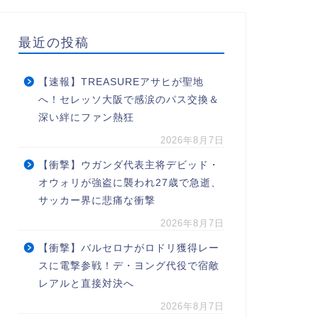
最近の投稿
【速報】TREASUREアサヒが聖地
へ！セレッソ大阪で感涙のパス交換＆
深い絆にファン熱狂
2026年8月7日
【衝撃】ウガンダ代表主将デビッド・
オウォリが強盗に襲われ27歳で急逝、
サッカー界に悲痛な衝撃
2026年8月7日
【衝撃】バルセロナがロドリ獲得レー
スに電撃参戦！デ・ヨング代役で宿敵
レアルと直接対決へ
2026年8月7日