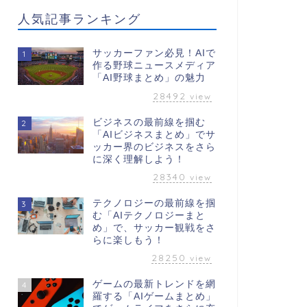
人気記事ランキング
サッカーファン必見！AIで
1
作る野球ニュースメディア
「AI野球まとめ」の魅力
28492
view
ビジネスの最前線を掴む
2
「AIビジネスまとめ」でサ
ッカー界のビジネスをさら
に深く理解しよう！
28340
view
テクノロジーの最前線を掴
3
む「AIテクノロジーまと
め」で、サッカー観戦をさ
らに楽しもう！
28250
view
ゲームの最新トレンドを網
4
羅する「AIゲームまとめ」