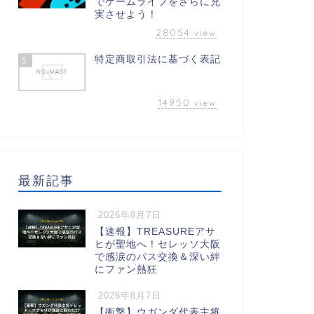
でゲームライフをさらに充
実させよう！
28054
view
特定商取引法に基づく表記
5
14950
view
最新記事
2026年8月7日
【速報】TREASUREアサ
ヒが聖地へ！セレッソ大阪
で感涙のパス交換＆深い絆
にファン熱狂
2026年8月7日
【衝撃】ウガンダ代表主将